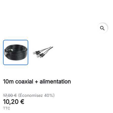
search
10m coaxial + alimentation
17,00 €
(Économisez 40%)
10,20 €
TTC