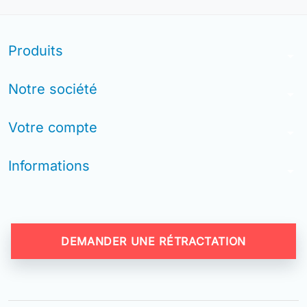
Produits
arrow_drop_down
Notre société
arrow_drop_down
Votre compte
arrow_drop_down
Informations
arrow_drop_down
DEMANDER UNE RÉTRACTATION