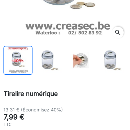
search
Tirelire numérique
13,31 €
(Économisez 40%)
7,99 €
TTC