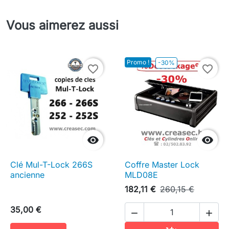
Vous aimerez aussi
Promo !
-30%
favorite_border
favorite_border


Clé Mul-T-Lock 266S
Coffre Master Lock
ancienne
MLD08E
182,11 €
260,15 €
35,00 €

