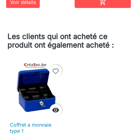
Ajouter au pa

Voir détails
Les clients qui ont acheté ce
produit ont également acheté :
favorite_border

Coffret a monnaie
type 1