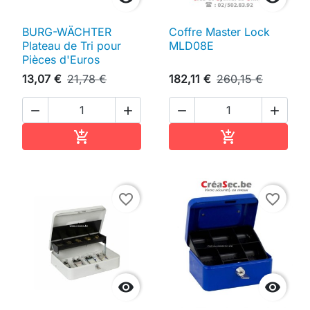
BURG-WÄCHTER
Coffre Master Lock
Plateau de Tri pour
MLD08E
Pièces d'Euros
13,07 €
21,78 €
182,11 €
260,15 €




Ajouter au panier
Ajouter au pan


favorite_border
favorite_border

