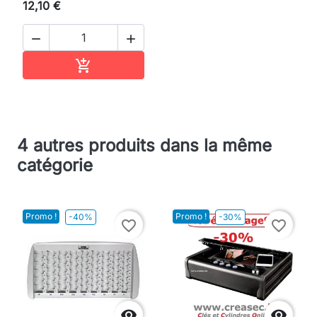
12,10 €


Ajouter au panier

4 autres produits dans la même
catégorie
Promo !
Promo !
-40%
-30%
favorite_border
favorite_border

