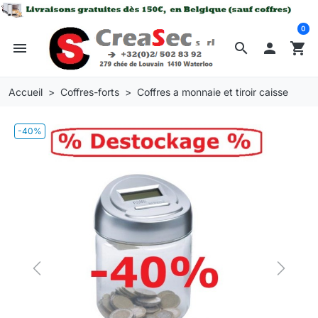
0
menu
search

shopping_cart
Accueil
Coffres-forts
Coffres a monnaie et tiroir caisse
-40%
Previous
Next