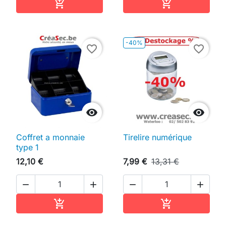
Ajouter au panier
Ajouter au pan


-40%
favorite_border
favorite_border


Coffret a monnaie
Tirelire numérique
type 1
12,10 €
7,99 €
13,31 €




Ajouter au panier
Ajouter au pan

