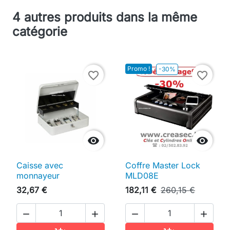
4 autres produits dans la même
catégorie
Promo !
-30%
favorite_border
favorite_border


Caisse avec
Coffre Master Lock
monnayeur
MLD08E
32,67 €
182,11 €
260,15 €



