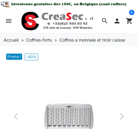
0
menu
search

shopping_cart
Accueil
Coffres-forts
Coffres a monnaie et tiroir caisse
Promo !
-40%
Previous
Next