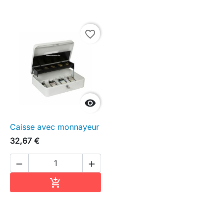
favorite_border

Caisse avec monnayeur
32,67 €


Ajouter au panier
