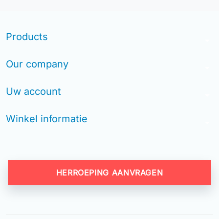
Products
arrow_drop_down
Our company
arrow_drop_down
Uw account
arrow_drop_down
Winkel informatie
arrow_drop_down
HERROEPING AANVRAGEN