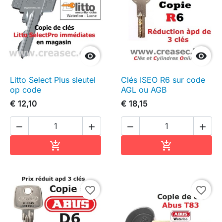


Litto Select Plus sleutel
Clés ISEO R6 sur code
op code
AGL ou AGB
€ 12,10
€ 18,15




In winkelwagen
In winkelwag


favorite_border
favorite_border