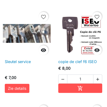
favorite_border
favorite_border


Sleutel service
copie de clef f6 ISEO
€ 8,00
€ 7,00


In winkelwag

Zie details