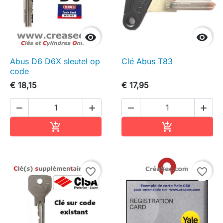


Abus D6 D6X sleutel op
Clé Abus T83
code
€ 18,15
€ 17,95




In winkelwagen
In winkelwag


favorite_border
favorite_border