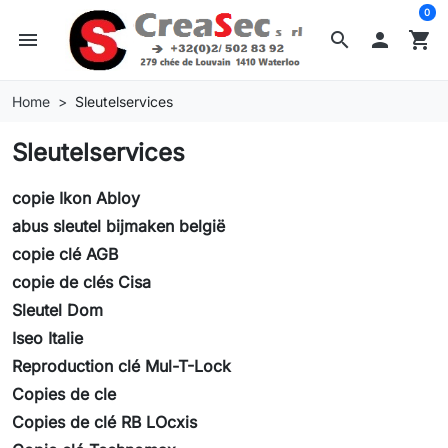
0
menu
search

shopping_cart
Home
Sleutelservices
Sleutelservices
copie Ikon Abloy
abus sleutel bijmaken belgië
copie clé AGB
copie de clés Cisa
Sleutel Dom
Iseo Italie
Reproduction clé Mul-T-Lock
Copies de cle
Copies de clé RB LOcxis