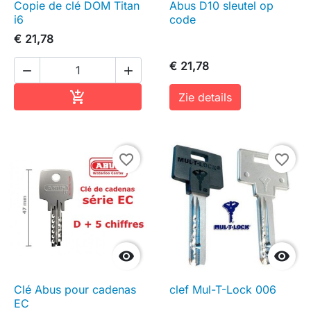
Copie de clé DOM Titan
Abus D10 sleutel op
i6
code
€ 21,78
€ 21,78


In winkelwagen

Zie details
favorite_border
favorite_border


Clé Abus pour cadenas
clef Mul-T-Lock 006
EC