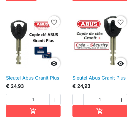
favorite_border
favorite_border


Sleutel Abus Granit Plus
Sleutel Abus Granit Plus
€ 24,93
€ 24,93




In winkelwagen
In winkelwag

