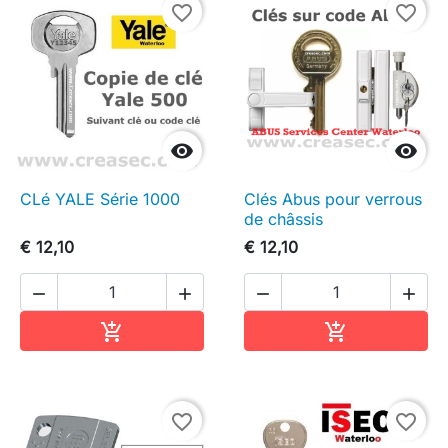
favorite_border
favorite_border


CLé YALE Série 1000
Clés Abus pour verrous
de châssis
€ 12,10
€ 12,10




In winkelwagen
In winkelwag


favorite_border
favorite_border