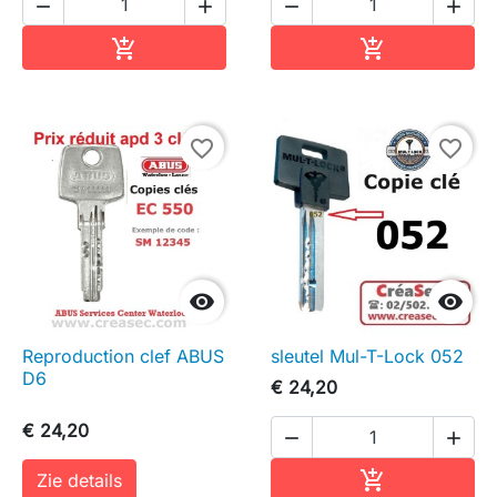




In winkelwagen
In winkelwag


favorite_border
favorite_border


Reproduction clef ABUS
sleutel Mul-T-Lock 052
D6
€ 24,20
€ 24,20


In winkelwag

Zie details