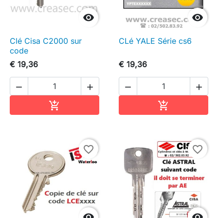


Clé Cisa C2000 sur
CLé YALE Série cs6
code
€ 19,36
€ 19,36




In winkelwagen
In winkelwag


favorite_border
favorite_border

