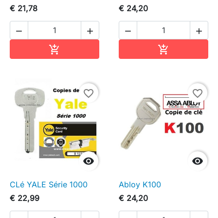
€ 21,78
€ 24,20




In winkelwagen
In winkelwag


favorite_border
favorite_border


CLé YALE Série 1000
Abloy K100
€ 22,99
€ 24,20