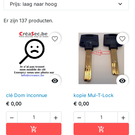
expand_more
Prijs: laag naar hoog
Er zijn 137 producten.
favorite_border
favorite_border


clé Dom inconnue
kopie Mul-T-Lock
€ 0,00
€ 0,00




In winkelwagen
In winkelwag

