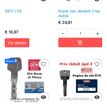
ISEO LCE
Kopie van sleutels Cisa
Astral
€ 24,81
€ 19,97


In winkelwag

Zie details
Nieuw
favorite_border
favorite_border

