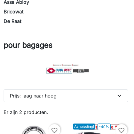
Assa Abloy
Bricowat
De Raat
pour bagages
expand_more
Prijs: laag naar hoog
Er zijn 2 producten.
Aanbieding!
-40%
favorite_border
favorite_border