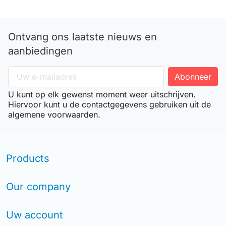
Ontvang ons laatste nieuws en
aanbiedingen
U kunt op elk gewenst moment weer uitschrijven.
Hiervoor kunt u de contactgegevens gebruiken uit de
algemene voorwaarden.
Products
arrow_drop_down
Our company
arrow_drop_down
Uw account
arrow_drop_down