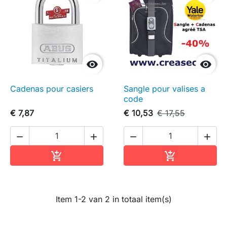


Cadenas pour casiers
Sangle pour valises a
code
€ 7,87
€ 10,53
€ 17,55




In winkelwagen
In winkelwag


Item 1-2 van 2 in totaal item(s)