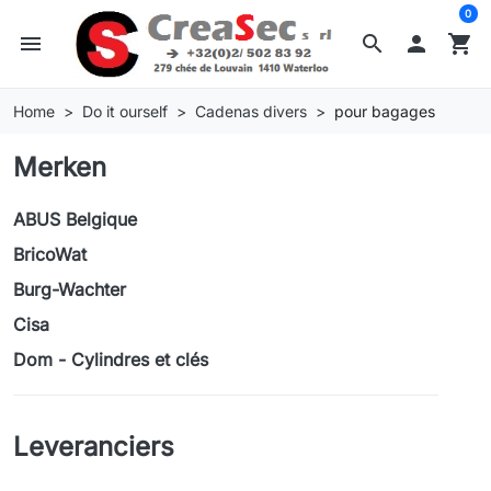
0
menu
search

shopping_cart
Home
Do it ourself
Cadenas divers
pour bagages
Merken
ABUS Belgique
BricoWat
Burg-Wachter
Cisa
Dom - Cylindres et clés
Leveranciers