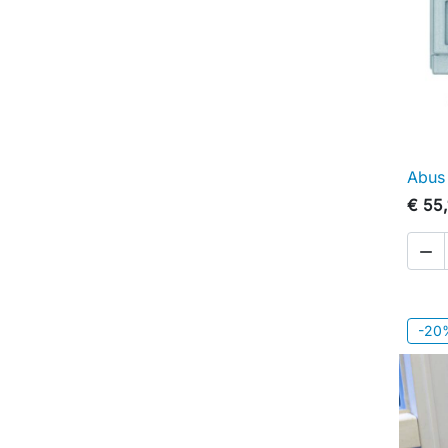
Abus
€ 55,

-20