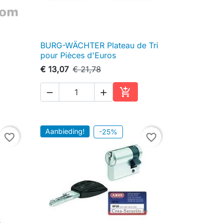
BURG-WÄCHTER Plateau de Tri

Snel bekijken
pour Pièces d'Euros
€ 13,07
€ 21,78



inkelwagen
In winkelwagen
Aanbieding!
-25%
favorite_border
favorite_border