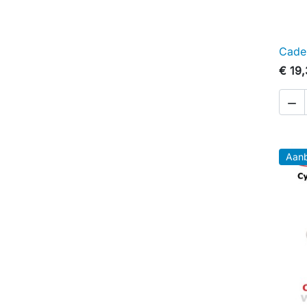
Caden
€ 19

Aanb