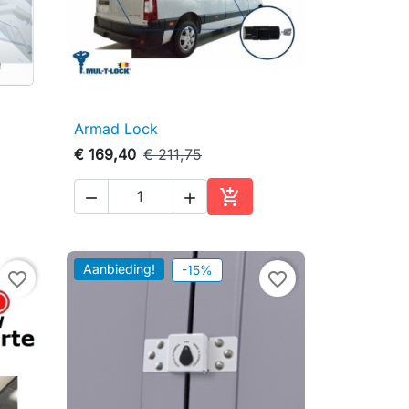
Armad Lock

Snel bekijken
€ 169,40
€ 211,75



inkelwagen
In winkelwagen
Aanbieding!
-15%
favorite_border
favorite_border