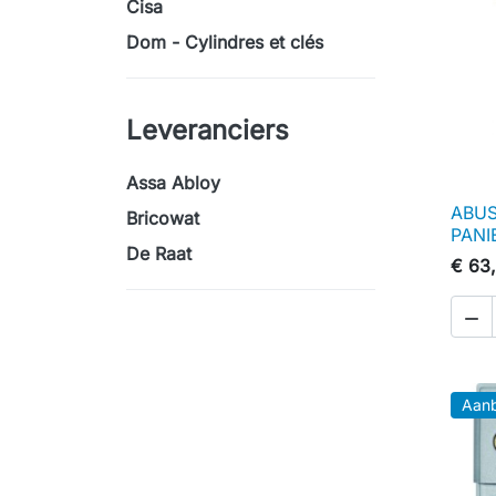
Cisa
Dom - Cylindres et clés
Leveranciers
Assa Abloy
ABUS
Bricowat
PANI
De Raat
€ 63

Aanb