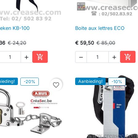
deken KB-100
Boite aux lettres ECO

Snel bekijken

Snel bekijken
,36
€ 24,20
€ 59,50
€ 85,00





In winkelwagen
In w
ieding!
Aanbieding!
-20%
-10%
favorite_border