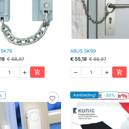
 SK79
ABUS SK99

Snel bekijken

Snel bekijken
18
€ 68,97
€ 55,18
€ 68,97





In winkelwagen
In w
Aanbieding!
%
-30%
favorite_border