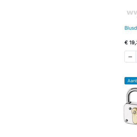
Blus
€ 19

Aanb