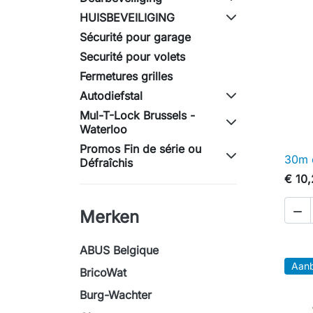
HUISBEVEILIGING
Sécurité pour garage
Securité pour volets
Fermetures grilles
Autodiefstal
Mul-T-Lock Brussels -
Waterloo
Promos Fin de série ou
30m c
Défraîchis
€ 10

Merken
ABUS Belgique
Aanb
BricoWat
Burg-Wachter