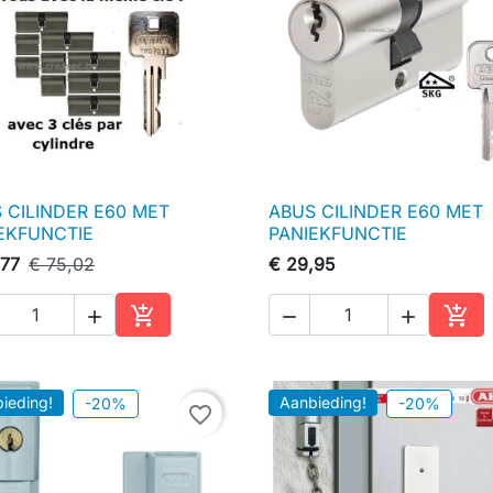
 CILINDER E60 MET
ABUS CILINDER E60 MET

Snel bekijken

Snel bekijken
EKFUNCTIE
PANIEKFUNCTIE
,77
€ 75,02
€ 29,95





In winkelwagen
In w
ieding!
Aanbieding!
-20%
-20%
favorite_border