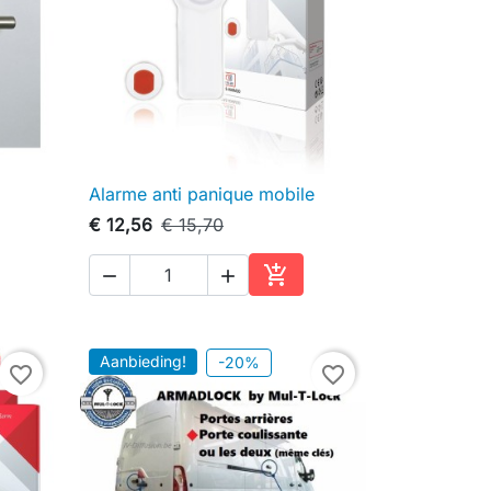
Alarme anti panique mobile

Snel bekijken
€ 12,56
€ 15,70



inkelwagen
In winkelwagen
Aanbieding!
-20%
favorite_border
favorite_border