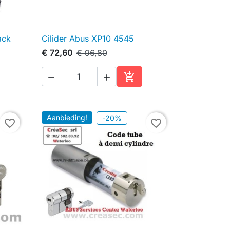
ack
Cilider Abus XP10 4545

Snel bekijken
€ 72,60
€ 96,80



inkelwagen
In winkelwagen
Aanbieding!
-20%
favorite_border
favorite_border