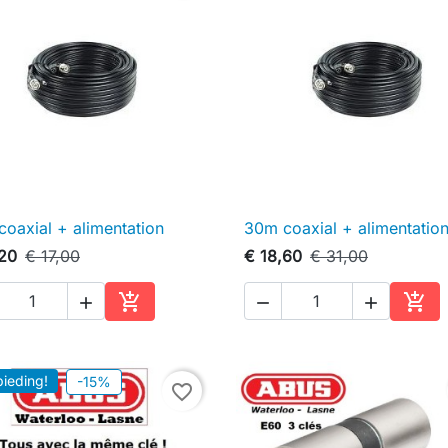
oaxial + alimentation
30m coaxial + alimentatio

Snel bekijken

Snel bekijken
,20
€ 17,00
€ 18,60
€ 31,00





In winkelwagen
In w
ieding!
-15%
favorite_border