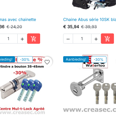
as avec chainette
Chaine Abus série 10SK bl

Snel bekijken

Snel bekijken
,36
€ 24,20
€ 35,94
€ 39,93





In winkelwagen
In w
ieding!
Aanbieding!
-30%
-30%
favorite_border