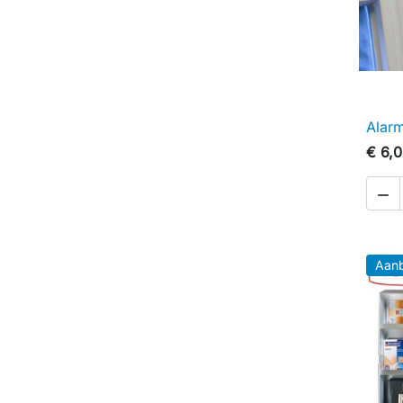
Alar
€ 6,

Aanb