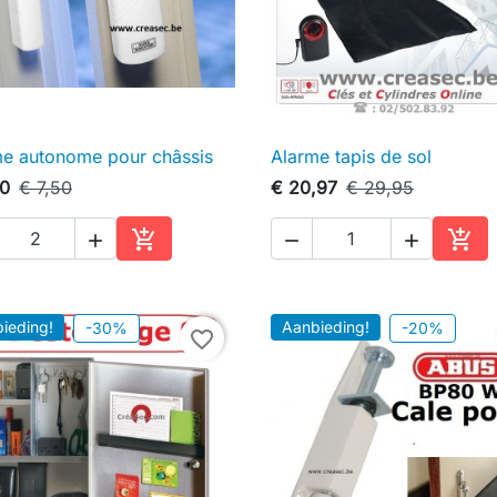
me autonome pour châssis
Alarme tapis de sol

Snel bekijken

Snel bekijken
00
€ 7,50
€ 20,97
€ 29,95





In winkelwagen
In w
ieding!
Aanbieding!
-30%
-20%
favorite_border