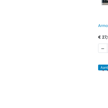
Armo
€ 27

Aanb