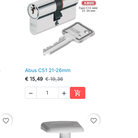
n
Abus C51 21-26mm

Snel bekijken
€ 15,49
€ 19,36



inkelwagen
In winkelwagen
favorite_border
favorite_border