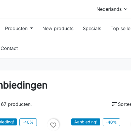
Producten
New products
Specials
Top selle
Contact
nbiedingen
sort
n 67 producten.
Sorte
ieding!
Aanbieding!
-40%
-40%
favorite_border