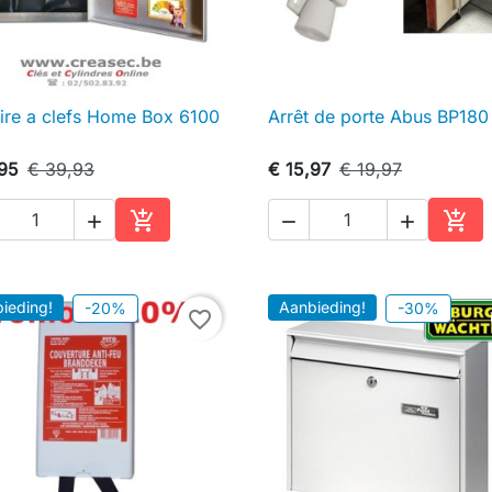
ire a clefs Home Box 6100
Arrêt de porte Abus BP180

Snel bekijken

Snel bekijken
,95
€ 39,93
€ 15,97
€ 19,97





In winkelwagen
In w
ieding!
Aanbieding!
-20%
-30%
favorite_border