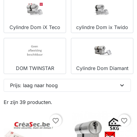
Cylindre Dom iX Teco
cylindre Dom ix Twido
DOM TWINSTAR
Cylindre Dom Diamant
expand_more
Prijs: laag naar hoog
Er zijn 39 producten.
favorite_border
favorite_border