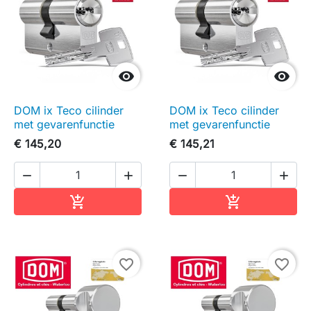


DOM ix Teco cilinder
DOM ix Teco cilinder
met gevarenfunctie
met gevarenfunctie
€ 145,20
€ 145,21




In winkelwagen
In winkelwag


favorite_border
favorite_border