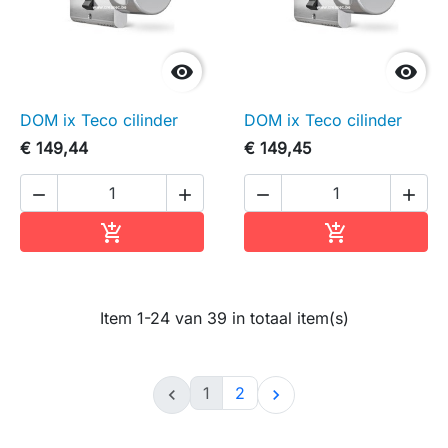


DOM ix Teco cilinder
DOM ix Teco cilinder
€ 149,44
€ 149,45




In winkelwagen
In winkelwag


Item 1-24 van 39 in totaal item(s)
1
2

