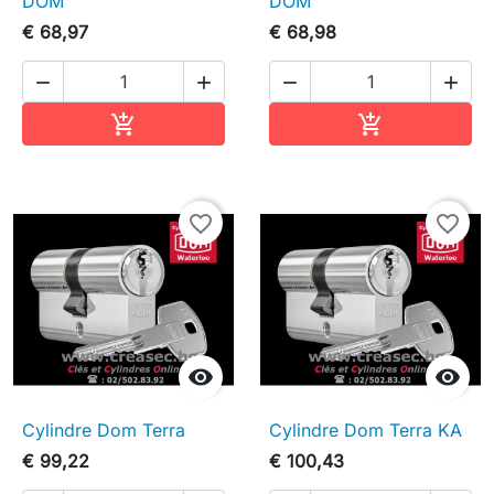
DOM
DOM
€ 68,97
€ 68,98




In winkelwagen
In winkelwag


favorite_border
favorite_border


Cylindre Dom Terra
Cylindre Dom Terra KA
€ 99,22
€ 100,43