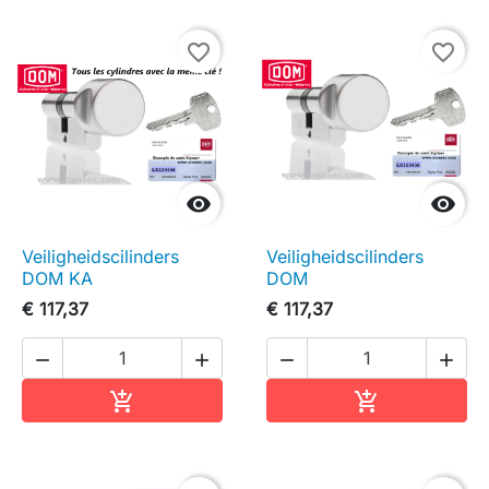
favorite_border
favorite_border


Veiligheidscilinders
Veiligheidscilinders
DOM KA
DOM
€ 117,37
€ 117,37




In winkelwagen
In winkelwag

