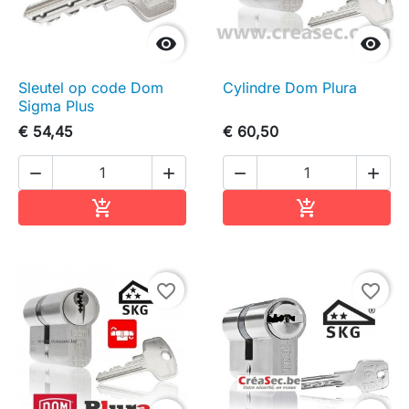


Sleutel op code Dom
Cylindre Dom Plura
Sigma Plus
€ 54,45
€ 60,50




In winkelwagen
In winkelwag


favorite_border
favorite_border