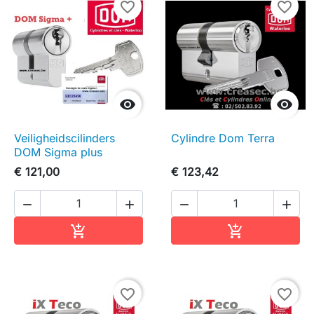
favorite_border
favorite_border


Veiligheidscilinders
Cylindre Dom Terra
DOM Sigma plus
€ 121,00
€ 123,42




In winkelwagen
In winkelwag


favorite_border
favorite_border