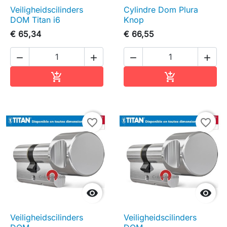
Veiligheidscilinders
Cylindre Dom Plura
DOM Titan i6
Knop
€ 65,34
€ 66,55




In winkelwagen
In winkelwag


favorite_border
favorite_border


Veiligheidscilinders
Veiligheidscilinders