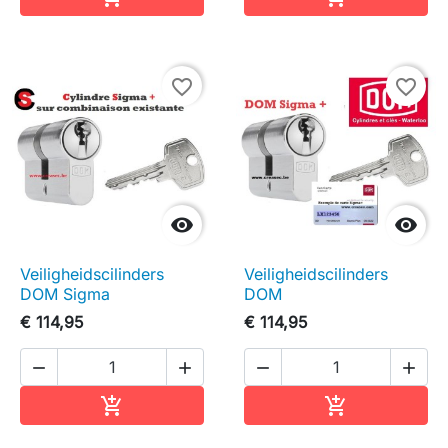
favorite_border
favorite_border


Veiligheidscilinders
Veiligheidscilinders
DOM Sigma
DOM
€ 114,95
€ 114,95




In winkelwagen
In winkelwag

