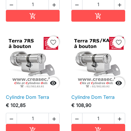




In winkelwagen
In winkelwag


favorite_border
favorite_border


Cylindre Dom Terra
Cylindre Dom Terra
€ 102,85
€ 108,90




In winkelwagen
In winkelwag

