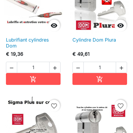


Lubrifiant cylindres
Cylindre Dom Plura
Dom
€ 19,36
€ 49,61




In winkelwagen
In winkelwag


favorite_border
favorite_border