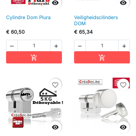


Cylindre Dom Plura
Veiligheidscilinders
DOM
€ 60,50
€ 65,34




In winkelwagen
In winkelwag


favorite_border
favorite_border

