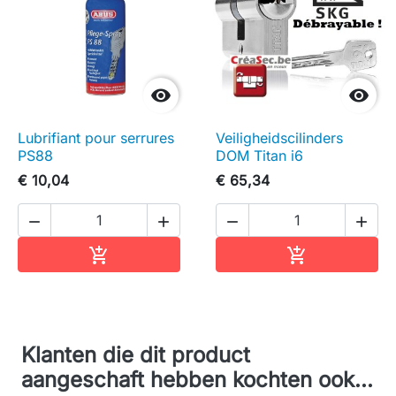


Lubrifiant pour serrures
Veiligheidscilinders
PS88
DOM Titan i6
€ 10,04
€ 65,34




In winkelwagen
In winkelwag


Klanten die dit product
aangeschaft hebben kochten ook...