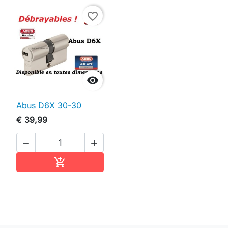
favorite_border

Abus D6X 30-30
€ 39,99


In winkelwagen
