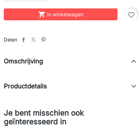

In winkelwagen
favorite_border
Delen
Omschrijving
Productdetails
Je bent misschien ook
geïnteresseerd in