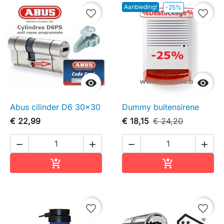
Aanbieding!
-25%
favorite_border
favorite_border


Abus cilinder D6 30x30
Dummy buitensirene
€ 22,99
€ 18,15
€ 24,20




In winkelwagen
In winkelwag


favorite_border
favorite_border