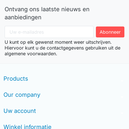
Ontvang ons laatste nieuws en
aanbiedingen
U kunt op elk gewenst moment weer uitschrijven.
Hiervoor kunt u de contactgegevens gebruiken uit de
algemene voorwaarden.
Products
arrow_drop_down
Our company
arrow_drop_down
Uw account
arrow_drop_down
Winkel informatie