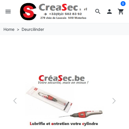
0
menu
search

shopping_cart
Home
Deurcilinder
Previous
Next