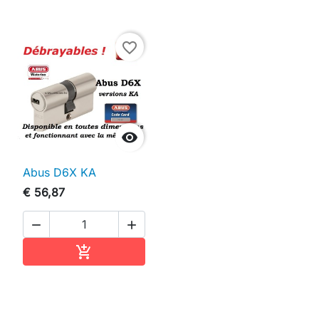
favorite_border

Abus D6X KA
€ 56,87


In winkelwagen
