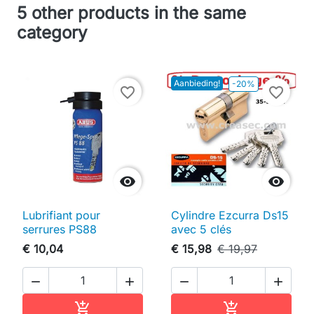
5 other products in the same
category
Aanbieding!
-20%
favorite_border
favorite_border


Lubrifiant pour
Cylindre Ezcurra Ds15
serrures PS88
avec 5 clés
€ 10,04
€ 15,98
€ 19,97




In winkelwagen
In winkelwag

