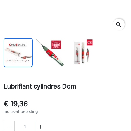
rch
search
Lubrifiant cylindres Dom
€ 19,36
Inclusief belasting

