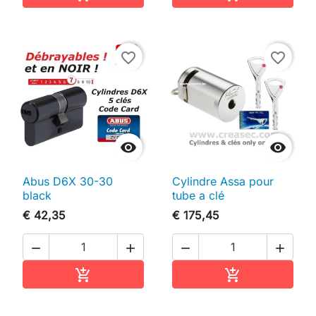
favorite_border
favorite_border


Abus D6X 30-30
Cylindre Assa pour
black
tube a clé
€ 42,35
€ 175,45




In winkelwagen
In winkelwag

