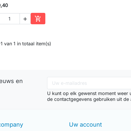
9,40


In winkelwagen
1 van 1 in totaal item(s)
ieuws en
U kunt op elk gewenst moment weer ui
de contactgegevens gebruiken uit de
company
Uw account