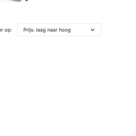
expand_more
er op:
Prijs: laag naar hoog