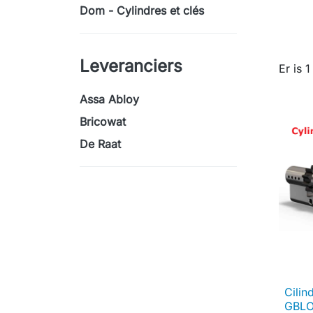
Dom - Cylindres et clés
Leveranciers
Er is 
Assa Abloy
Bricowat
De Raat
Cili
GBL