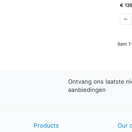
€ 13

Item 1-
Ontvang ons laatste n
aanbiedingen
Products
Our 