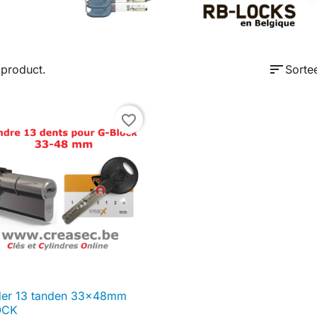
sort
1 product.
Sorte
favorite_border
nder 13 tanden 33x48mm

Snel bekijken
OCK