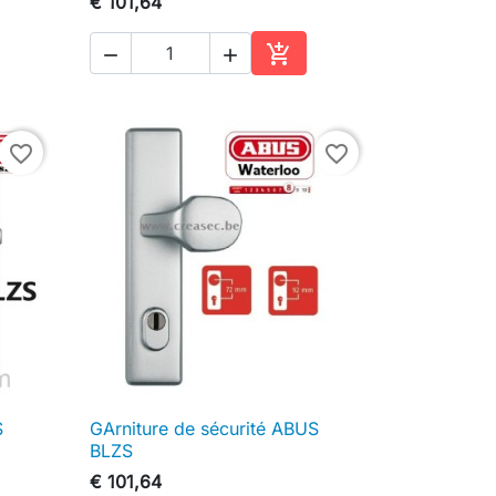
€ 101,64



inkelwagen
In winkelwagen
favorite_border
favorite_border
S
GArniture de sécurité ABUS

Snel bekijken
BLZS
€ 101,64