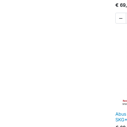
€ 69

Abus 
SKG