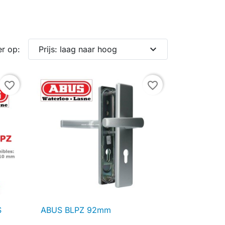
expand_more
er op:
Prijs: laag naar hoog
favorite_border
favorite_border
S
ABUS BLPZ 92mm

Snel bekijken