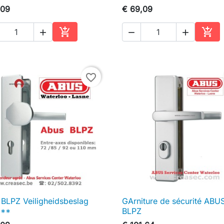
,09
€ 69,09





In winkelwagen
In w
favorite_border
BLPZ Veiligheidsbeslag
GArniture de sécurité ABU

Snel bekijken

Snel bekijken
***
BLPZ