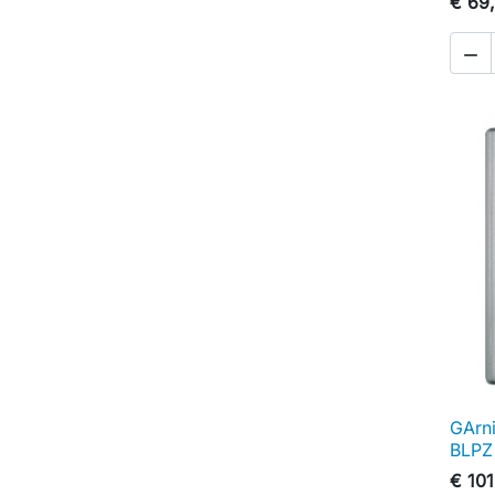
€ 69

GArni
BLPZ
€ 101