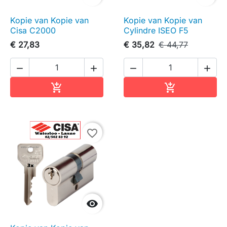
Kopie van Kopie van
Kopie van Kopie van
Cisa C2000
Cylindre ISEO F5
€ 27,83
€ 35,82
€ 44,77




In winkelwagen
In winkelwag


favorite_border
