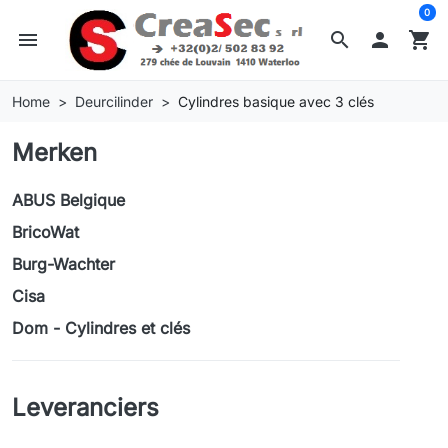
0
menu
search

shopping_cart
Home
Deurcilinder
Cylindres basique avec 3 clés
Merken
ABUS Belgique
BricoWat
Burg-Wachter
Cisa
Dom - Cylindres et clés
Leveranciers