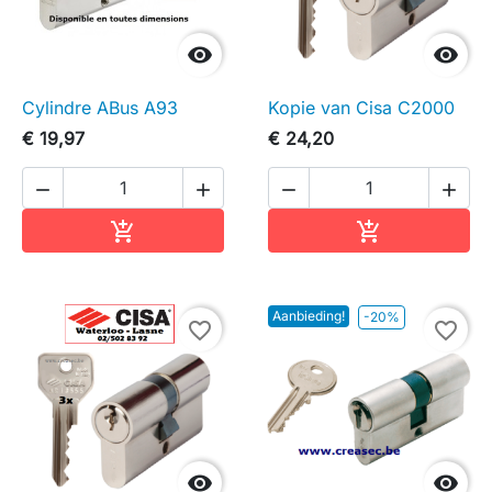


Cylindre ABus A93
Kopie van Cisa C2000
€ 19,97
€ 24,20




In winkelwagen
In winkelwag


Aanbieding!
-20%
favorite_border
favorite_border

