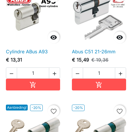


Cylindre ABus A93
Abus C51 21-26mm
€ 13,31
€ 15,49
€ 19,36




In winkelwagen
In winkelwag


Aanbieding!
-20%
-20%
favorite_border
favorite_border