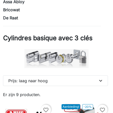
Assa Abloy
Bricowat
De Raat
Cylindres basique avec 3 clés
expand_more
Prijs: laag naar hoog
Er zijn 9 producten.
Aanbieding!
-20%
favorite_border
favorite_border