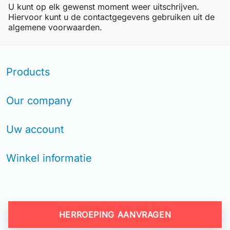
U kunt op elk gewenst moment weer uitschrijven.
Hiervoor kunt u de contactgegevens gebruiken uit de
algemene voorwaarden.
Products
arrow_drop_down
Our company
arrow_drop_down
Uw account
arrow_drop_down
Winkel informatie
arrow_drop_down
HERROEPING AANVRAGEN