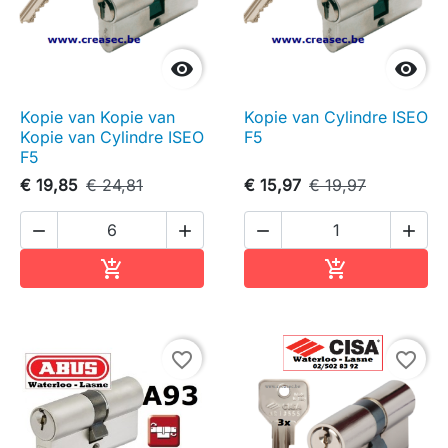


Kopie van Kopie van
Kopie van Cylindre ISEO
Kopie van Cylindre ISEO
F5
F5
€ 19,85
€ 24,81
€ 15,97
€ 19,97




In winkelwagen
In winkelwag


favorite_border
favorite_border