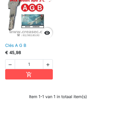

Clés A G B
€ 45,98


In winkelwagen

Item 1-1 van 1 in totaal item(s)