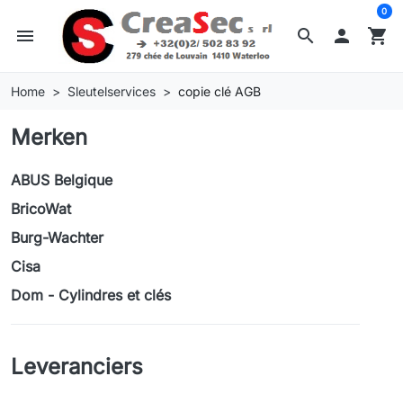
0
menu
search

shopping_cart
Home
Sleutelservices
copie clé AGB
Merken
ABUS Belgique
BricoWat
Burg-Wachter
Cisa
Dom - Cylindres et clés
Leveranciers