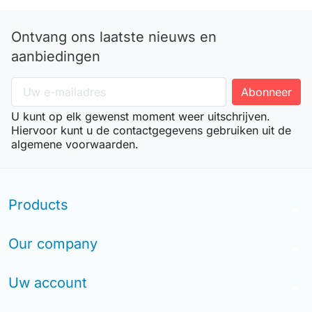
Ontvang ons laatste nieuws en
aanbiedingen
U kunt op elk gewenst moment weer uitschrijven.
Hiervoor kunt u de contactgegevens gebruiken uit de
algemene voorwaarden.
Products
arrow_drop_down
Our company
arrow_drop_down
Uw account
arrow_drop_down