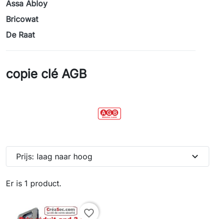
Assa Abloy
Bricowat
De Raat
copie clé AGB
expand_more
Prijs: laag naar hoog
Er is 1 product.
favorite_border