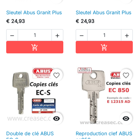
Sleutel Abus Granit Plus
Sleutel Abus Granit Plus
€ 24,93
€ 24,93




In winkelwagen
In winkelwag


favorite_border
favorite_border


Double de clé ABUS
Reproduction clef ABUS