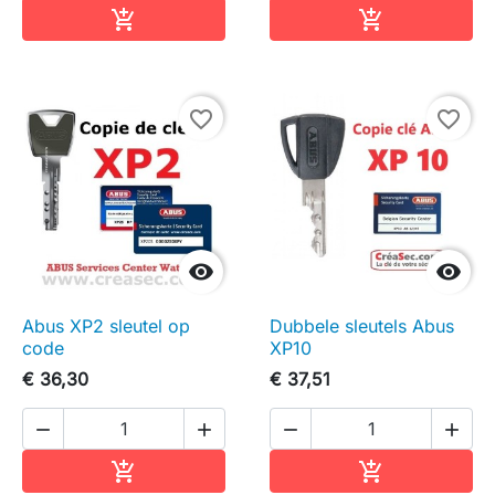
In winkelwagen
In winkelwag


favorite_border
favorite_border


Abus XP2 sleutel op
Dubbele sleutels Abus
code
XP10
€ 36,30
€ 37,51




In winkelwagen
In winkelwag

