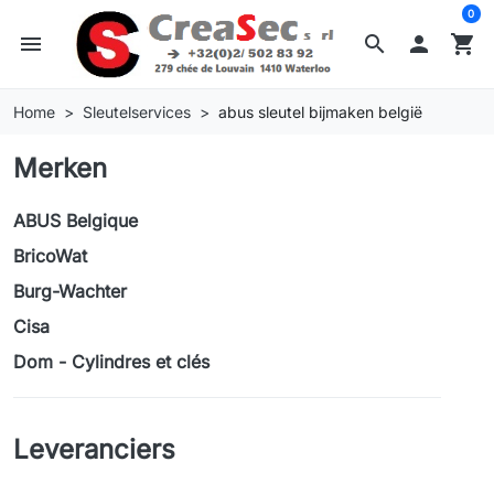
0
menu
search

shopping_cart
Home
Sleutelservices
abus sleutel bijmaken belgië
Merken
ABUS Belgique
BricoWat
Burg-Wachter
Cisa
Dom - Cylindres et clés
Leveranciers