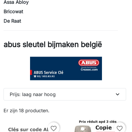
Assa Abloy
Bricowat
De Raat
abus sleutel bijmaken belgië
expand_more
Prijs: laag naar hoog
Er zijn 18 producten.
favorite_border
favorite_border