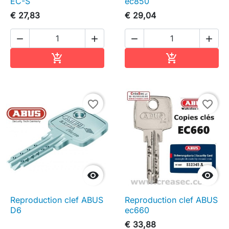
EC-S
ec850
€ 27,83
€ 29,04




In winkelwagen
In winkelwag


favorite_border
favorite_border


Reproduction clef ABUS
Reproduction clef ABUS
D6
ec660
€ 33,88