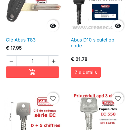


Clé Abus T83
Abus D10 sleutel op
code
€ 17,95
€ 21,78


In winkelwagen

Zie details
favorite_border
favorite_border