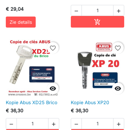
€ 29,04


In winkelwag

Zie details
favorite_border
favorite_border


Kopie Abus XD25 Brico
Kopie Abus XP20
€ 36,30
€ 36,30



