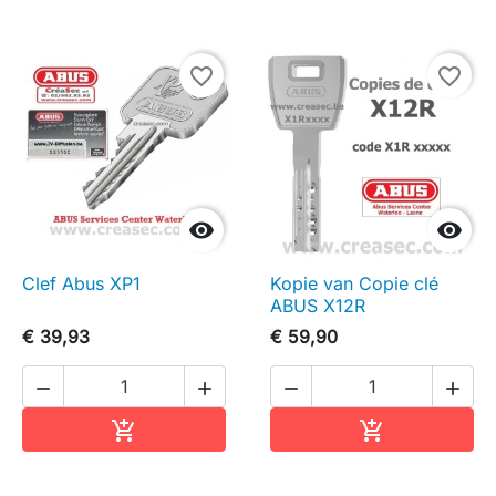
favorite_border
favorite_border


Clef Abus XP1
Kopie van Copie clé
ABUS X12R
€ 39,93
€ 59,90




In winkelwagen
In winkelwag

