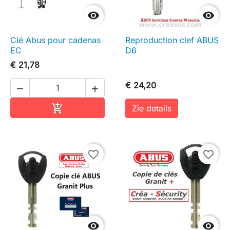


Clé Abus pour cadenas
Reproduction clef ABUS
EC
D6
€ 21,78
€ 24,20


In winkelwagen

Zie details
favorite_border
favorite_border

