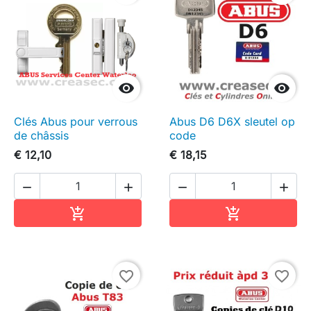


Clés Abus pour verrous
Abus D6 D6X sleutel op
de châssis
code
€ 12,10
€ 18,15




In winkelwagen
In winkelwag


favorite_border
favorite_border