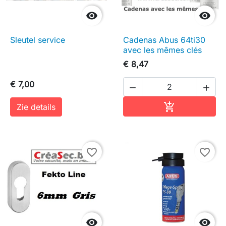


Sleutel service
Cadenas Abus 64ti30
avec les mêmes clés
€ 8,47
€ 7,00


In winkelwag

Zie details
favorite_border
favorite_border

