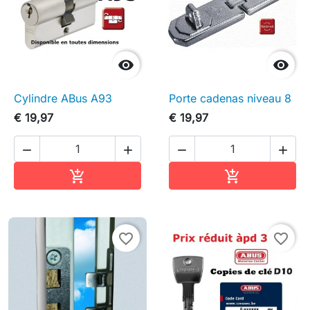


Cylindre ABus A93
Porte cadenas niveau 8
€ 19,97
€ 19,97




In winkelwagen
In winkelwag


favorite_border
favorite_border