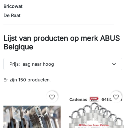
Bricowat
De Raat
Lijst van producten op merk ABUS
Belgique
expand_more
Prijs: laag naar hoog
Er zijn 150 producten.
favorite_border
favorite_border