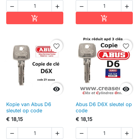




In winkelwagen
In winkelwag


favorite_border
favorite_border


Kopie van Abus D6
Abus D6 D6X sleutel op
sleutel op code
code
€ 18,15
€ 18,15



