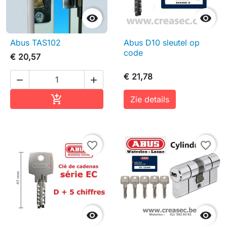


Abus TAS102
Abus D10 sleutel op
code
€ 20,57
€ 21,78


In winkelwagen

Zie details
favorite_border
favorite_border

