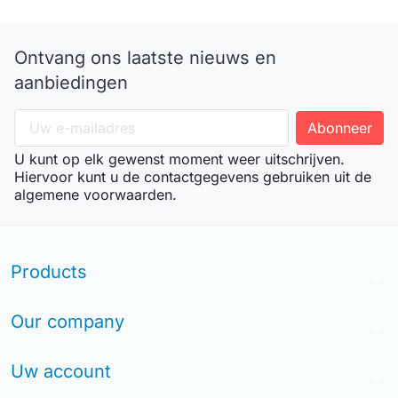
Ontvang ons laatste nieuws en
aanbiedingen
U kunt op elk gewenst moment weer uitschrijven.
Hiervoor kunt u de contactgegevens gebruiken uit de
algemene voorwaarden.
Products
arrow_drop_down
Our company
arrow_drop_down
Uw account
arrow_drop_down