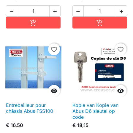




In winkelwagen
In winkelwag


favorite_border
favorite_border


Entrebailleur pour
Kopie van Kopie van
châssis Abus FSS100
Abus D6 sleutel op
code
€ 16,50
€ 18,15