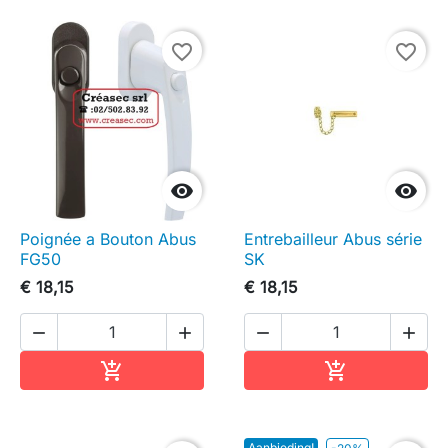
favorite_border
favorite_border


Poignée a Bouton Abus
Entrebailleur Abus série
FG50
SK
€ 18,15
€ 18,15




In winkelwagen
In winkelwag


Aanbieding!