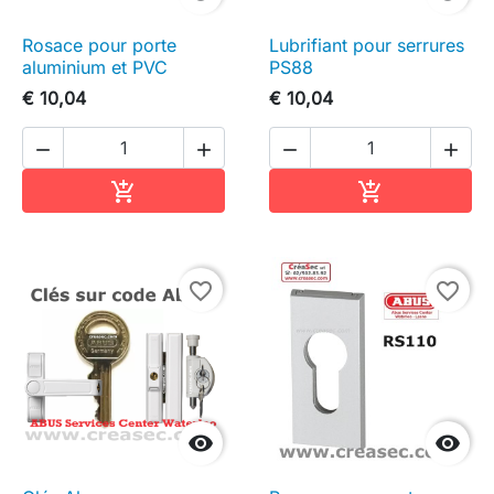
Rosace pour porte
Lubrifiant pour serrures
aluminium et PVC
PS88
€ 10,04
€ 10,04




In winkelwagen
In winkelwag


favorite_border
favorite_border

