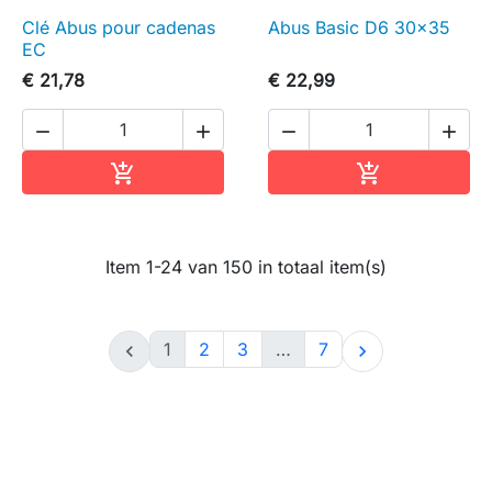
Clé Abus pour cadenas
Abus Basic D6 30x35
EC
€ 21,78
€ 22,99




In winkelwagen
In winkelwag


Item 1-24 van 150 in totaal item(s)
1
2
3
…
7

