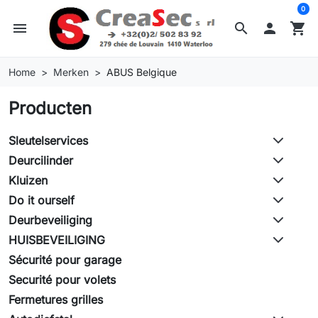
0
menu
search

shopping_cart
Home
Merken
ABUS Belgique
Producten
Sleutelservices
Deurcilinder
Kluizen
Do it ourself
Deurbeveiliging
HUISBEVEILIGING
Sécurité pour garage
Securité pour volets
Fermetures grilles