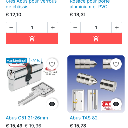
Clés Abus pour verrous
Rosace pour porte
de châssis
aluminium et PVC
€ 12,10
€ 13,31




In winkelwagen
In winkelwag


Aanbieding!
-20%
favorite_border
favorite_border


Abus C51 21-26mm
Abus TAS 82
€ 15,49
€ 19,36
€ 15,73