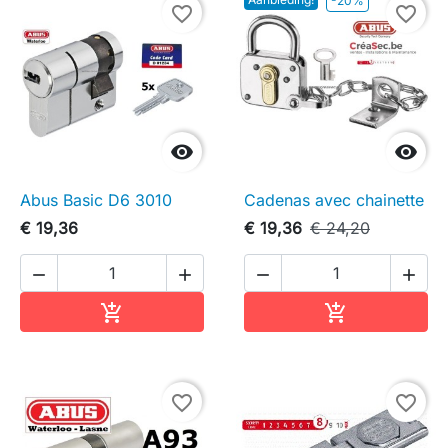
-20%
favorite_border
favorite_border


Abus Basic D6 3010
Cadenas avec chainette
€ 19,36
€ 19,36
€ 24,20




In winkelwagen
In winkelwag


favorite_border
favorite_border