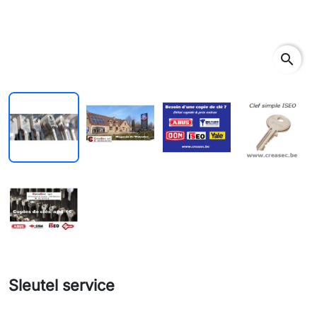
search
Sleutel service