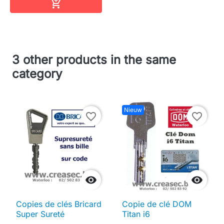
In winkelwagen

3 other products in the same
category
Nieuw
favorite_border
favorite_border


Copies de clés Bricard
Copie de clé DOM
Super Sureté
Titan i6