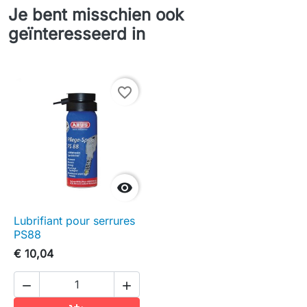
Je bent misschien ook
geïnteresseerd in
favorite_border

Lubrifiant pour serrures
PS88
€ 10,04

