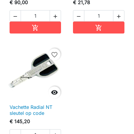
€ 90,00
€ 21,78




In winkelwagen
In winkelwag


favorite_border

Vachette Radial NT
sleutel op code
€ 145,20