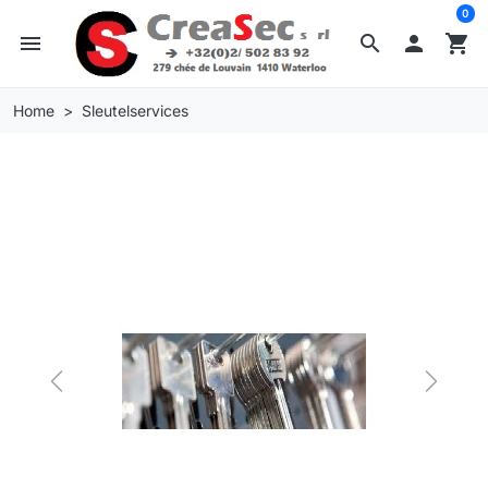
0
menu
search

shopping_cart
Home
Sleutelservices
Previous
Next