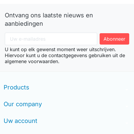
Ontvang ons laatste nieuws en
aanbiedingen
U kunt op elk gewenst moment weer uitschrijven.
Hiervoor kunt u de contactgegevens gebruiken uit de
algemene voorwaarden.
Products
arrow_drop_down
Our company
arrow_drop_down
Uw account
arrow_drop_down