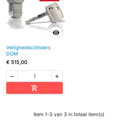

Veiligheidscilinders
DOM
€ 515,00


In winkelwagen

Item 1-3 van 3 in totaal item(s)