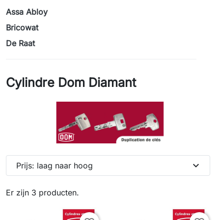
Assa Abloy
Bricowat
De Raat
Cylindre Dom Diamant
expand_more
Prijs: laag naar hoog
Er zijn 3 producten.