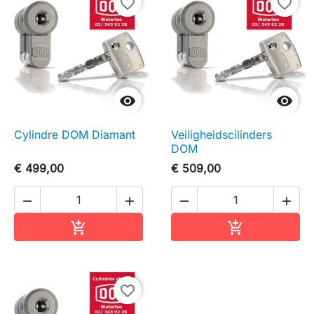
favorite_border
favorite_border


Cylindre DOM Diamant
Veiligheidscilinders
DOM
€ 499,00
€ 509,00




In winkelwagen
In winkelwag


favorite_border