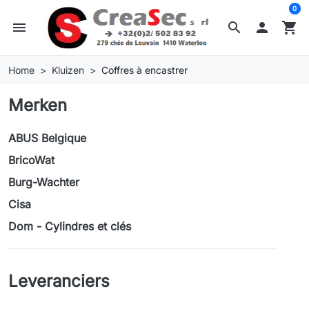
0
menu
search

shopping_cart
Home
Kluizen
Coffres à encastrer
Merken
ABUS Belgique
BricoWat
Burg-Wachter
Cisa
Dom - Cylindres et clés
Leveranciers