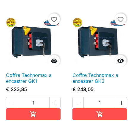
favorite_border
favorite_border


Coffre Technomax a
Coffre Technomax a
encastrer GK1
encastrer GK3
€ 223,85
€ 248,05




In winkelwagen
In winkelwag

