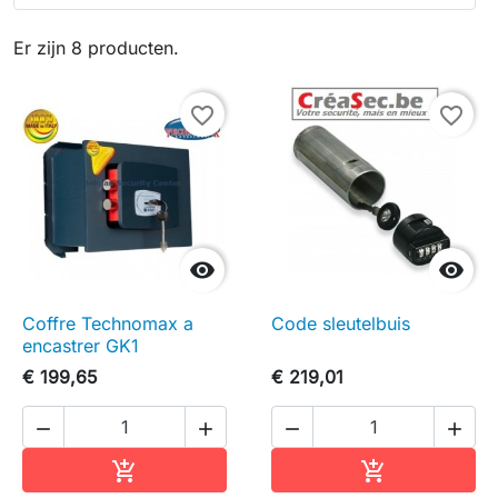
Er zijn 8 producten.
favorite_border
favorite_border


Coffre Technomax a
Code sleutelbuis
encastrer GK1
€ 199,65
€ 219,01




In winkelwagen
In winkelwag

