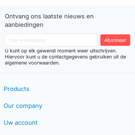
Ontvang ons laatste nieuws en
aanbiedingen
U kunt op elk gewenst moment weer uitschrijven.
Hiervoor kunt u de contactgegevens gebruiken uit de
algemene voorwaarden.
Products
arrow_drop_down
Our company
arrow_drop_down
Uw account
arrow_drop_down