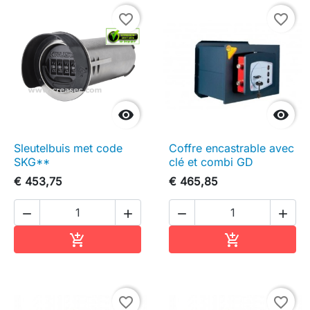
favorite_border
favorite_border


Sleutelbuis met code
Coffre encastrable avec
SKG**
clé et combi GD
€ 453,75
€ 465,85




In winkelwagen
In winkelwag


favorite_border
favorite_border