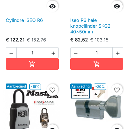


Cylindre ISEO R6
Iseo R6 hele
knopcilinder SKG2
40x50mm
€ 122,21
€ 152,76
€ 82,52
€ 103,15




In winkelwagen
In winkelwag


Aanbieding!
Aanbieding!
-15%
-20%
favorite_border
favorite_border