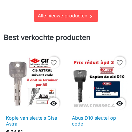
Alle nieuwe producten

Best verkochte producten
favorite_border
favorite_border


Kopie van sleutels Cisa
Abus D10 sleutel op
Astral
code
€ 24,81