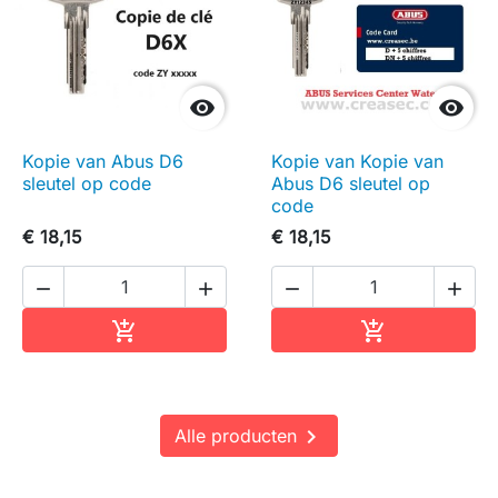


Kopie van Abus D6
Kopie van Kopie van
sleutel op code
Abus D6 sleutel op
code
€ 18,15
€ 18,15




In winkelwagen
In winkelwag



Alle producten