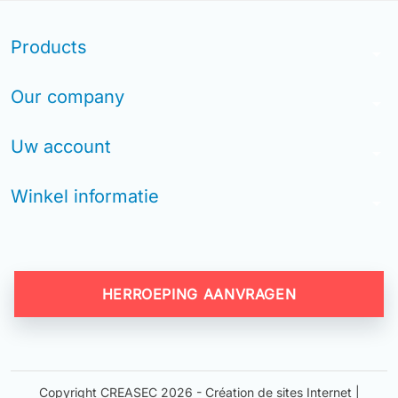
Products
arrow_drop_down
Our company
arrow_drop_down
Uw account
arrow_drop_down
Winkel informatie
arrow_drop_down
HERROEPING AANVRAGEN
Copyright CREASEC 2026 -
Création de sites Internet |