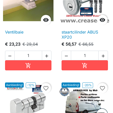


Ventilbaie
staartcilinder ABUS
XP20
€ 23,23
€ 29,04
€ 56,57
€ 66,55




In winkelwagen
In winkelwag


Aanbieding!
Aanbieding!
-12%
-20%
favorite_border
favorite_border