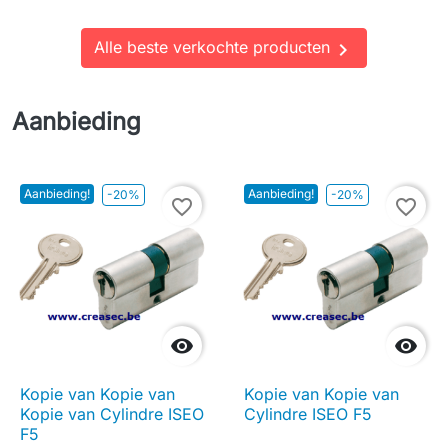
Alle beste verkochte producten

Aanbieding
Aanbieding!
Aanbieding!
-20%
-20%
favorite_border
favorite_border


Kopie van Kopie van
Kopie van Kopie van
Kopie van Cylindre ISEO
Cylindre ISEO F5
F5