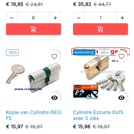
€ 19,85
€ 24,81
€ 35,82
€ 44,77




In winkelwagen
In winkelwag


Aanbieding!
-20%
-20%
favorite_border
favorite_border


Kopie van Cylindre ISEO
Cylindre Ezcurra Ds15
F5
avec 5 clés
€ 15,97
€ 19,97
€ 15,98
€ 19,97