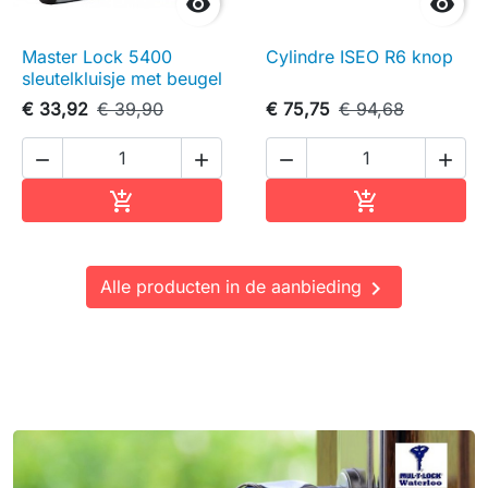


Master Lock 5400
Cylindre ISEO R6 knop
sleutelkluisje met beugel
€ 33,92
€ 39,90
€ 75,75
€ 94,68




In winkelwagen
In winkelwag


Alle producten in de aanbieding
