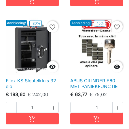
In winkelwagen
In winkelwag


Aanbieding!
Aanbieding!
-20%
-15%
favorite_border
favorite_border


Filex KS Sleutelkluis 32
ABUS CILINDER E60
elo
MET PANIEKFUNCTIE
€ 193,60
€ 242,00
€ 63,77
€ 75,02




In winkelwagen
In winkelwag

