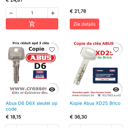
€ 21,78


In winkelwagen

Zie details
favorite_border
favorite_border


Abus D6 D6X sleutel op
Kopie Abus XD25 Brico
code
€ 18,15
€ 36,30