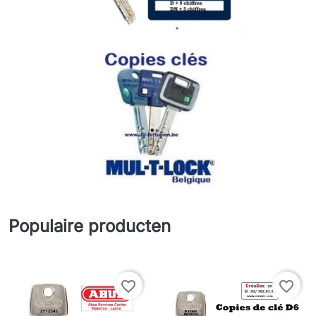
Populaire producten
favorite_border
favorite_border