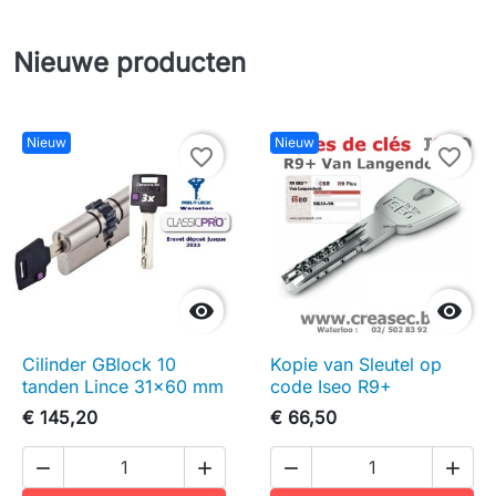
Nieuwe producten
Nieuw
Nieuw
favorite_border
favorite_border


Cilinder GBlock 10
Kopie van Sleutel op
tanden Lince 31x60 mm
code Iseo R9+
€ 145,20
€ 66,50



