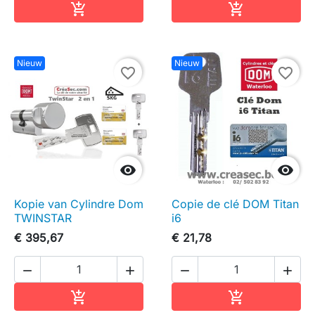
In winkelwagen
In winkelwag


Nieuw
Nieuw
favorite_border
favorite_border


Kopie van Cylindre Dom
Copie de clé DOM Titan
TWINSTAR
i6
€ 395,67
€ 21,78




In winkelwagen
In winkelwag

