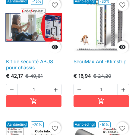
Aanbieding!
Aanbieding!
-15%
-30%
favorite_border
favorite_border


Kit de sécurité ABUS
SecuMax Anti-Klimstrip
pour châssis
€ 42,17
€ 49,61
€ 16,94
€ 24,20




In winkelwagen
In winkelwag


Aanbieding!
Aanbieding!
-20%
-10%
favorite_border
favorite_border