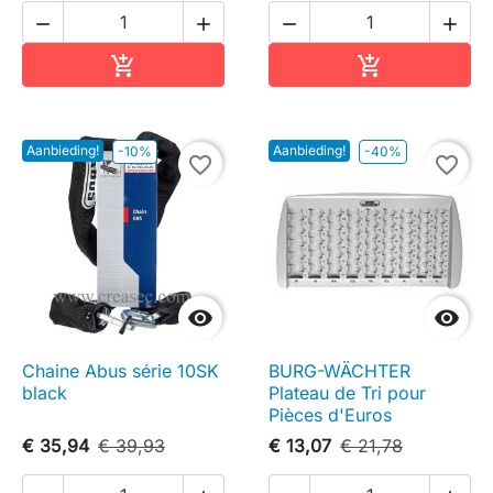




In winkelwagen
In winkelwag


Aanbieding!
Aanbieding!
-10%
-40%
favorite_border
favorite_border


Chaine Abus série 10SK
BURG-WÄCHTER
black
Plateau de Tri pour
Pièces d'Euros
€ 35,94
€ 39,93
€ 13,07
€ 21,78