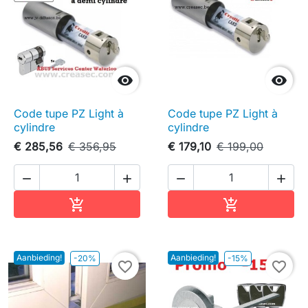


Code tupe PZ Light à
Code tupe PZ Light à
cylindre
cylindre
€ 285,56
€ 356,95
€ 179,10
€ 199,00




In winkelwagen
In winkelwag


Aanbieding!
Aanbieding!
-20%
-15%
favorite_border
favorite_border