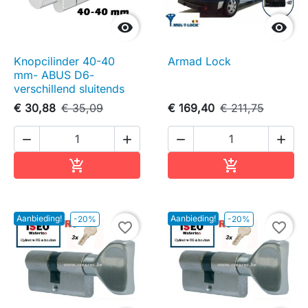


Knopcilinder 40-40
Armad Lock
mm- ABUS D6-
verschillend sluitends
€ 30,88
€ 35,09
€ 169,40
€ 211,75




In winkelwagen
In winkelwag


Aanbieding!
Aanbieding!
-20%
-20%
favorite_border
favorite_border