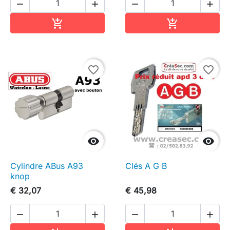




In winkelwagen
In winkelwag


favorite_border
favorite_border


Cylindre ABus A93
Clés A G B
knop
€ 32,07
€ 45,98



