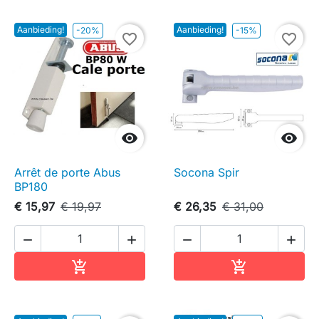
Aanbieding!
Aanbieding!
-20%
-15%
favorite_border
favorite_border


Arrêt de porte Abus
Socona Spir
BP180
€ 15,97
€ 19,97
€ 26,35
€ 31,00




In winkelwagen
In winkelwag

