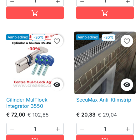




In winkelwagen
In winkelwag


Aanbieding!
Aanbieding!
-30%
-30%
favorite_border
favorite_border


Cilinder MulTlock
SecuMax Anti-Klimstrip
Integrator 3550
€ 72,00
€ 102,85
€ 20,33
€ 29,04



