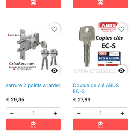
In winkelwagen
In winkelwag


favorite_border
favorite_border


serrure 2 points a larder
Double de clé ABUS
EC-S
€ 29,95
€ 27,83




In winkelwagen
In winkelwag

