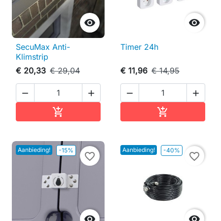


SecuMax Anti-
Timer 24h
Klimstrip
€ 20,33
€ 29,04
€ 11,96
€ 14,95




In winkelwagen
In winkelwag


Aanbieding!
Aanbieding!
-15%
-40%
favorite_border
favorite_border

