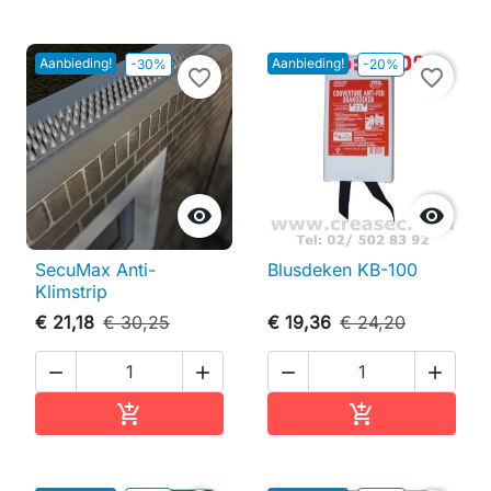
Aanbieding!
Aanbieding!
-30%
-20%
favorite_border
favorite_border


SecuMax Anti-
Blusdeken KB-100
Klimstrip
€ 21,18
€ 30,25
€ 19,36
€ 24,20




In winkelwagen
In winkelwag

