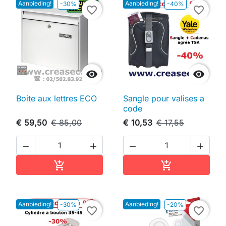
Aanbieding!
Aanbieding!
-30%
-40%
favorite_border
favorite_border


Boite aux lettres ECO
Sangle pour valises a
code
€ 59,50
€ 85,00
€ 10,53
€ 17,55




In winkelwagen
In winkelwag


Aanbieding!
Aanbieding!
-30%
-20%
favorite_border
favorite_border