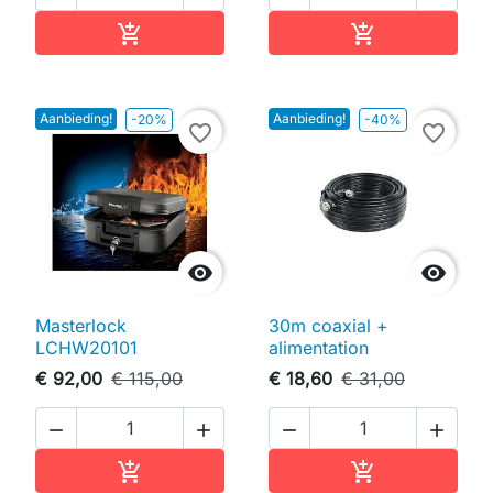
In winkelwagen
In winkelwag


Aanbieding!
Aanbieding!
-20%
-40%
favorite_border
favorite_border


Masterlock
30m coaxial +
LCHW20101
alimentation
€ 92,00
€ 115,00
€ 18,60
€ 31,00




In winkelwagen
In winkelwag

