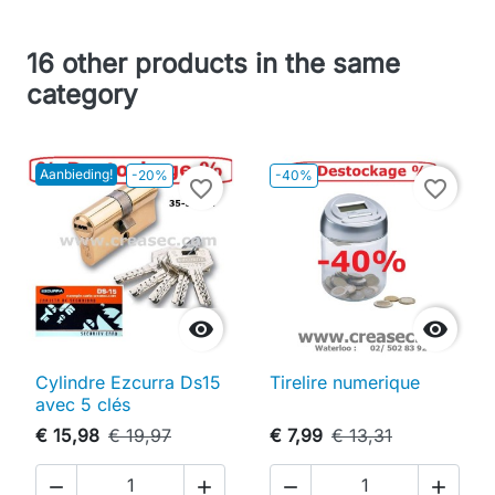
16 other products in the same
category
Aanbieding!
-20%
-40%
favorite_border
favorite_border


Cylindre Ezcurra Ds15
Tirelire numerique
avec 5 clés
€ 15,98
€ 19,97
€ 7,99
€ 13,31



