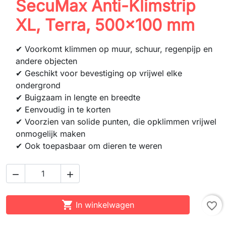
SecuMax Anti-Klimstrip
XL, Terra, 500x100 mm
✔ Voorkomt klimmen op muur, schuur, regenpijp en
andere objecten
✔ Geschikt voor bevestiging op vrijwel elke
ondergrond
✔ Buigzaam in lengte en breedte
✔ Eenvoudig in te korten
✔ Voorzien van solide punten, die opklimmen vrijwel
onmogelijk maken
✔ Ook toepasbaar om dieren te weren



In winkelwagen
favorite_border