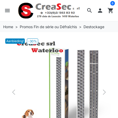
0
menu
search

shopping_cart
Home
Promos Fin de série ou Défraîchis
Destockage
Aanbieding!
-30%
Previous
Next