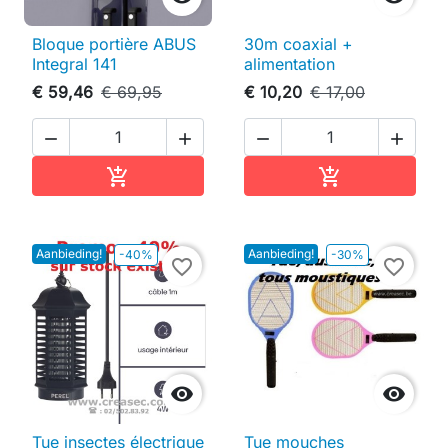
Bloque portière ABUS
30m coaxial +
Integral 141
alimentation
€ 59,46
€ 69,95
€ 10,20
€ 17,00




In winkelwagen
In winkelwag


Aanbieding!
Aanbieding!
-40%
-30%
favorite_border
favorite_border


Tue insectes électrique
Tue mouches