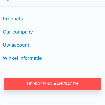
Products
arrow_drop_down
Our company
arrow_drop_down
Uw account
arrow_drop_down
Winkel informatie
arrow_drop_down
HERROEPING AANVRAGEN