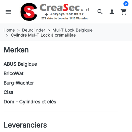
0
menu
search

shopping_cart
Home
Deurcilinder
Mul-T-Lock Belgique
Cylindre Mul-T-Lock à crémaillère
Merken
ABUS Belgique
BricoWat
Burg-Wachter
Cisa
Dom - Cylindres et clés
Leveranciers