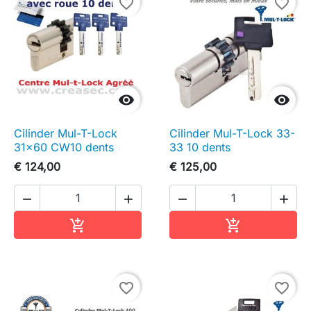
favorite_border
favorite_border


Cilinder Mul-T-Lock
Cilinder Mul-T-Lock 33-
31x60 CW10 dents
33 10 dents
€ 124,00
€ 125,00




In winkelwagen
In winkelwag


favorite_border
favorite_border