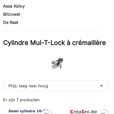
Assa Abloy
Bricowat
De Raat
Cylindre Mul-T-Lock à crémaillère
expand_more
Prijs: laag naar hoog
Er zijn 7 producten.