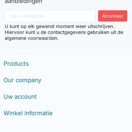
aanbiedingen
U kunt op elk gewenst moment weer uitschrijven.
Hiervoor kunt u de contactgegevens gebruiken uit de
algemene voorwaarden.
Products
arrow_drop_down
Our company
arrow_drop_down
Uw account
arrow_drop_down
Winkel informatie
arrow_drop_down