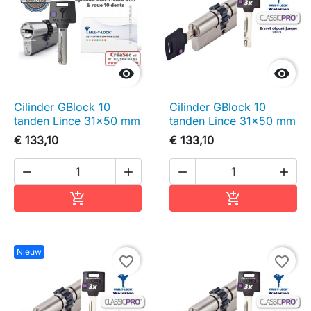


Cilinder GBlock 10
Cilinder GBlock 10
tanden Lince 31x50 mm
tanden Lince 31x50 mm
€ 133,10
€ 133,10




In winkelwagen
In winkelwag


Nieuw
favorite_border
favorite_border