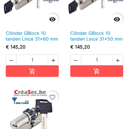


Cilinder GBlock 10
Cilinder GBlock 10
tanden Lince 31x60 mm
tanden Lince 31x50 mm
€ 145,20
€ 145,20




In winkelwagen
In winkelwag


favorite_border