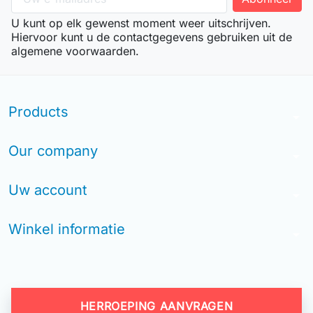
U kunt op elk gewenst moment weer uitschrijven.
Hiervoor kunt u de contactgegevens gebruiken uit de
algemene voorwaarden.
Products
arrow_drop_down
Our company
arrow_drop_down
Uw account
arrow_drop_down
Winkel informatie
arrow_drop_down
HERROEPING AANVRAGEN