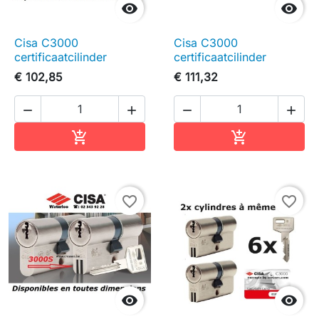


Cisa C3000
Cisa C3000
certificaatcilinder
certificaatcilinder
€ 102,85
€ 111,32




In winkelwagen
In winkelwag


favorite_border
favorite_border

