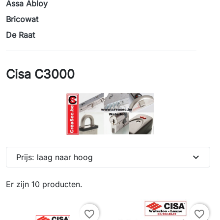
Assa Abloy
Bricowat
De Raat
Cisa C3000
expand_more
Prijs: laag naar hoog
Er zijn 10 producten.
favorite_border
favorite_border