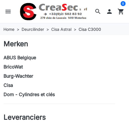
0
menu
search

shopping_cart
Home
Deurcilinder
Cisa Astral
Cisa C3000
Merken
ABUS Belgique
BricoWat
Burg-Wachter
Cisa
Dom - Cylindres et clés
Leveranciers