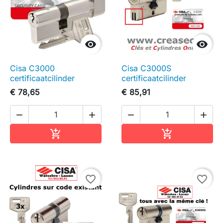


Cisa C3000
Cisa C3000S
certificaatcilinder
certificaatcilinder
€ 78,65
€ 85,91




In winkelwagen
In winkelwag


favorite_border
favorite_border