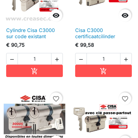


Cylindre Cisa C3000
Cisa C3000
sur code existant
certificaatcilinder
€ 90,75
€ 99,58




In winkelwagen
In winkelwag


favorite_border
favorite_border