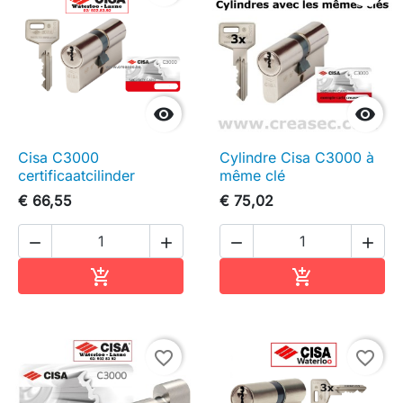


Cisa C3000
Cylindre Cisa C3000 à
certificaatcilinder
même clé
€ 66,55
€ 75,02




In winkelwagen
In winkelwag


favorite_border
favorite_border