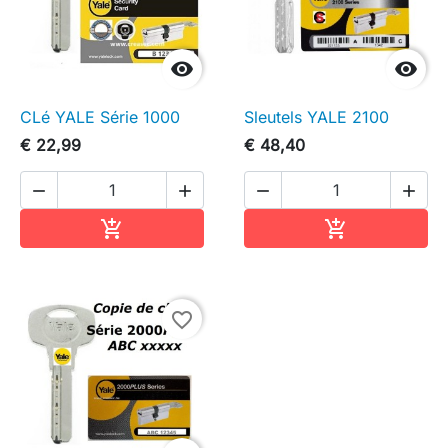


CLé YALE Série 1000
Sleutels YALE 2100
€ 22,99
€ 48,40




In winkelwagen
In winkelwag


favorite_border