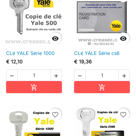


CLé YALE Série 1000
CLé YALE Série cs6
€ 12,10
€ 19,36




In winkelwagen
In winkelwag


favorite_border
favorite_border