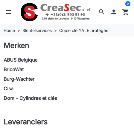
0
menu
search

shopping_cart
Home
Sleutelservices
Copie clé YALE protégée
Merken
ABUS Belgique
BricoWat
Burg-Wachter
Cisa
Dom - Cylindres et clés
Leveranciers