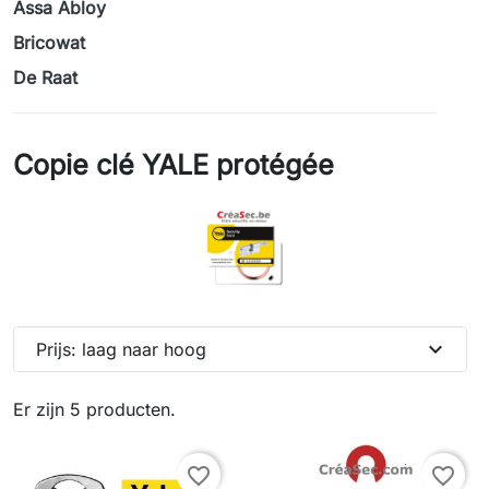
Assa Abloy
Bricowat
De Raat
Copie clé YALE protégée
expand_more
Prijs: laag naar hoog
Er zijn 5 producten.
favorite_border
favorite_border