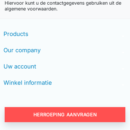
Hiervoor kunt u de contactgegevens gebruiken uit de
algemene voorwaarden.
Products
arrow_drop_down
Our company
arrow_drop_down
Uw account
arrow_drop_down
Winkel informatie
arrow_drop_down
HERROEPING AANVRAGEN