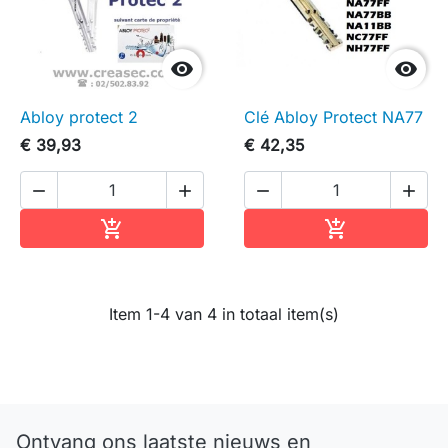


Abloy protect 2
Clé Abloy Protect NA77
€ 39,93
€ 42,35




In winkelwagen
In winkelwag


Item 1-4 van 4 in totaal item(s)
Ontvang ons laatste nieuws en