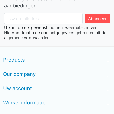
aanbiedingen
U kunt op elk gewenst moment weer uitschrijven.
Hiervoor kunt u de contactgegevens gebruiken uit de
algemene voorwaarden.
Products
arrow_drop_down
Our company
arrow_drop_down
Uw account
arrow_drop_down
Winkel informatie
arrow_drop_down