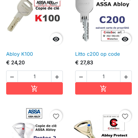


Abloy K100
Litto c200 op code
€ 24,20
€ 27,83




In winkelwagen
In winkelwag


favorite_border
favorite_border