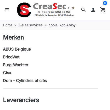
0
menu
search

shopping_cart
Home
Sleutelservices
copie Ikon Abloy
Merken
ABUS Belgique
BricoWat
Burg-Wachter
Cisa
Dom - Cylindres et clés
Leveranciers