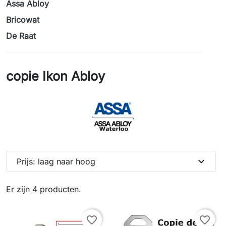
Assa Abloy
Bricowat
De Raat
copie Ikon Abloy
expand_more
Prijs: laag naar hoog
Er zijn 4 producten.
favorite_border
favorite_border