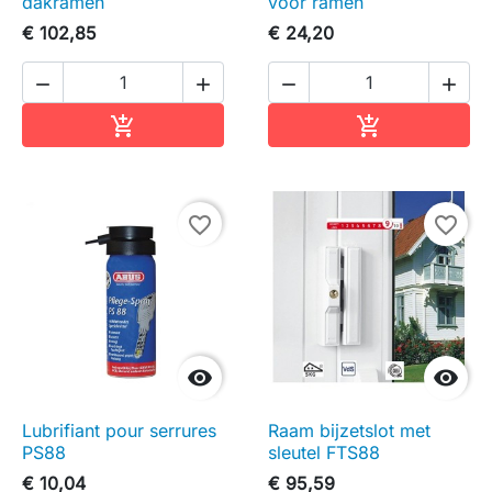
dakramen
voor ramen
€ 102,85
€ 24,20




In winkelwagen
In winkelwag


favorite_border
favorite_border


Lubrifiant pour serrures
Raam bijzetslot met
PS88
sleutel FTS88
€ 10,04
€ 95,59