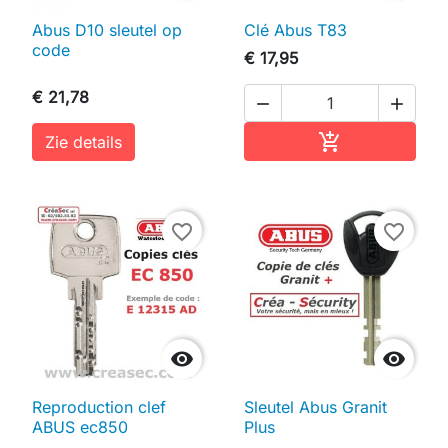
Abus D10 sleutel op
Clé Abus T83
code
€ 17,95
€ 21,78


In winkelwag

Zie details
favorite_border
favorite_border


Reproduction clef
Sleutel Abus Granit
ABUS ec850
Plus