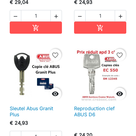
€ 29,04
€ 24,93




In winkelwagen
In winkelwag


favorite_border
favorite_border


Sleutel Abus Granit
Reproduction clef
Plus
ABUS D6
€ 24,93
€ 24,20