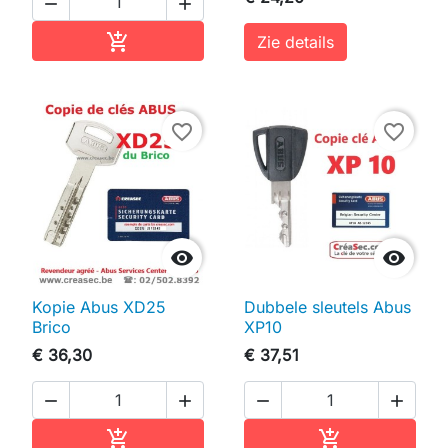


In winkelwagen

Zie details
favorite_border
favorite_border


Kopie Abus XD25
Dubbele sleutels Abus
Brico
XP10
€ 36,30
€ 37,51




In winkelwagen
In winkelwag

