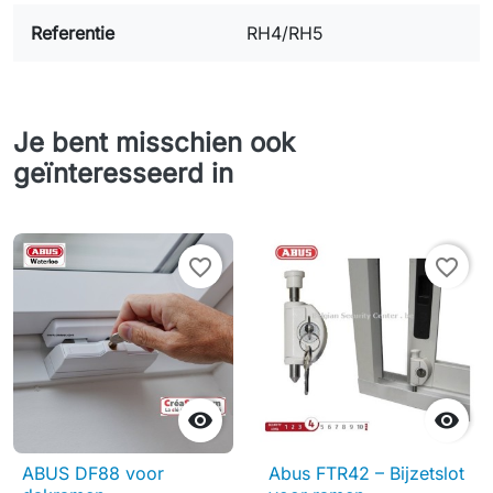
Referentie
RH4/RH5
Je bent misschien ook
geïnteresseerd in
favorite_border
favorite_border


ABUS DF88 voor
Abus FTR42 – Bijzetslot