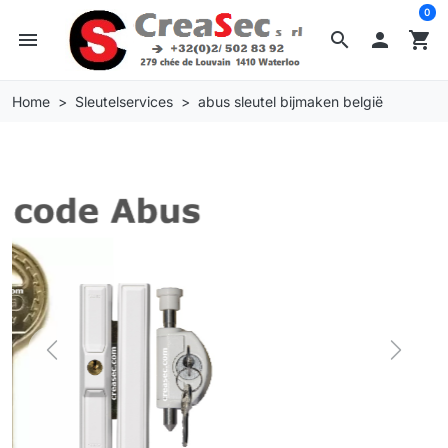
0
menu
search

shopping_cart
Home
Sleutelservices
abus sleutel bijmaken belgië
Previous
Next