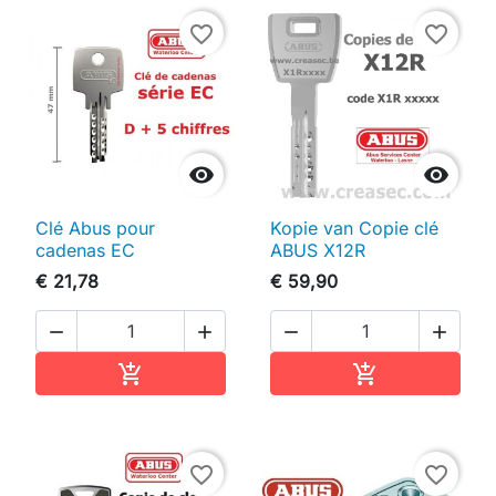
favorite_border
favorite_border


Clé Abus pour
Kopie van Copie clé
cadenas EC
ABUS X12R
€ 21,78
€ 59,90




In winkelwagen
In winkelwag


favorite_border
favorite_border