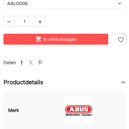



In winkelwagen
favorite_border
Delen
Productdetails
Merk