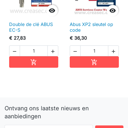


Double de clé ABUS
Abus XP2 sleutel op
EC-S
code
€ 27,83
€ 36,30




In winkelwagen
In winkelwag


Ontvang ons laatste nieuws en
aanbiedingen