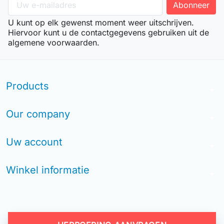
U kunt op elk gewenst moment weer uitschrijven.
Hiervoor kunt u de contactgegevens gebruiken uit de
algemene voorwaarden.
Products
arrow_drop_down
Our company
arrow_drop_down
Uw account
arrow_drop_down
Winkel informatie
arrow_drop_down