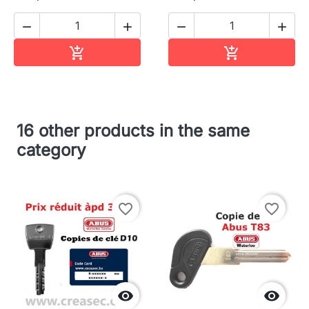




In winkelwagen
In winkelwag


16 other products in the same
category
favorite_border
favorite_border

