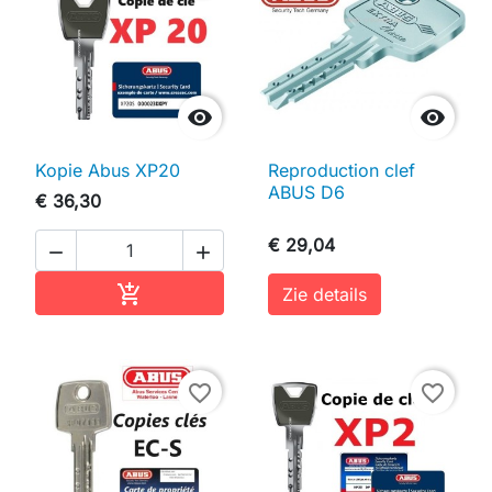


Kopie Abus XP20
Reproduction clef
ABUS D6
€ 36,30
€ 29,04


In winkelwagen

Zie details
favorite_border
favorite_border