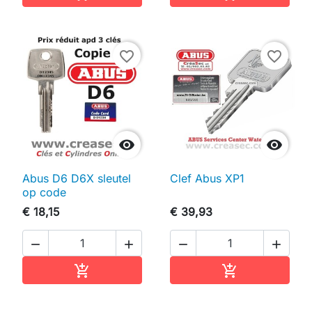
favorite_border
favorite_border


Abus D6 D6X sleutel
Clef Abus XP1
op code
€ 18,15
€ 39,93




In winkelwagen
In winkelwag

