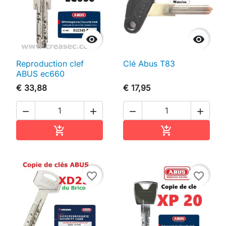


Reproduction clef
Clé Abus T83
ABUS ec660
€ 33,88
€ 17,95




In winkelwagen
In winkelwag


favorite_border
favorite_border