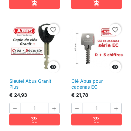
In winkelwagen
In winkelwag


favorite_border
favorite_border


Sleutel Abus Granit
Clé Abus pour
Plus
cadenas EC
€ 24,93
€ 21,78




In winkelwagen
In winkelwag

