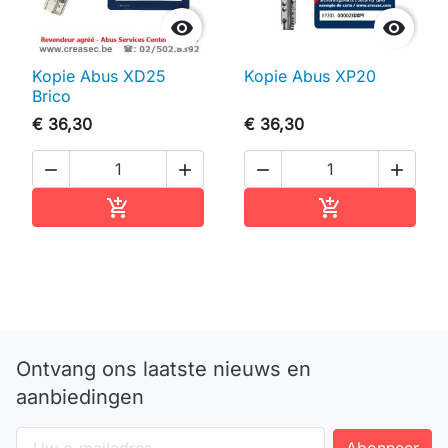


Kopie Abus XD25
Kopie Abus XP20
Brico
€ 36,30
€ 36,30




In winkelwagen
In winkelwag


Ontvang ons laatste nieuws en
aanbiedingen