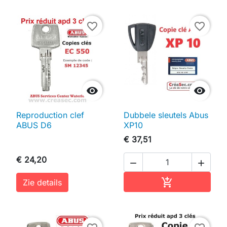
favorite_border
favorite_border


Reproduction clef
Dubbele sleutels Abus
ABUS D6
XP10
€ 37,51
€ 24,20


In winkelwag

Zie details