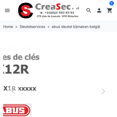
0
menu
search

shopping_cart
Home
Sleutelservices
abus sleutel bijmaken belgië
Previous
Next