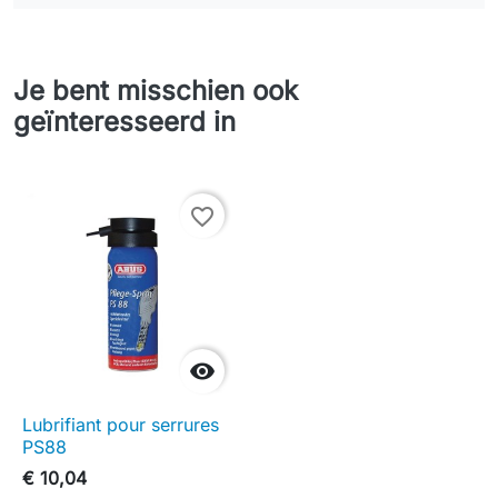
Je bent misschien ook
geïnteresseerd in
favorite_border

Lubrifiant pour serrures
PS88
€ 10,04