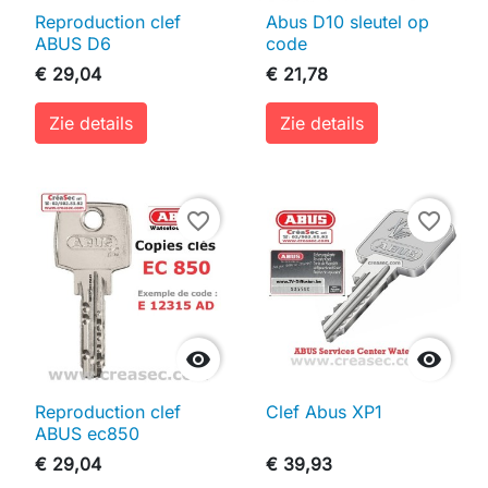
Reproduction clef
Abus D10 sleutel op
ABUS D6
code
€ 29,04
€ 21,78
Zie details
Zie details
favorite_border
favorite_border


Reproduction clef
Clef Abus XP1
ABUS ec850
€ 29,04
€ 39,93