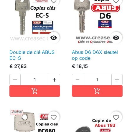
favorite_border
favorite_border


Double de clé ABUS
Abus D6 D6X sleutel
EC-S
op code
€ 27,83
€ 18,15




In winkelwagen
In winkelwag


favorite_border
favorite_border