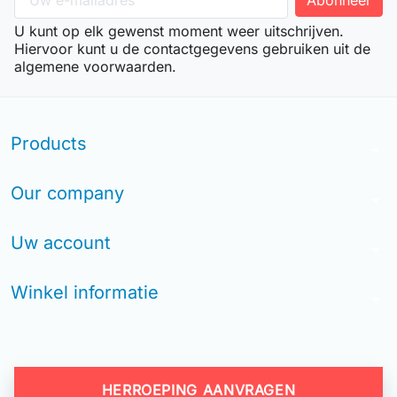
U kunt op elk gewenst moment weer uitschrijven.
Hiervoor kunt u de contactgegevens gebruiken uit de
algemene voorwaarden.
Products
arrow_drop_down
Our company
arrow_drop_down
Uw account
arrow_drop_down
Winkel informatie
arrow_drop_down
HERROEPING AANVRAGEN