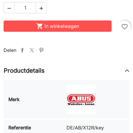



In winkelwagen
favorite_border
Delen
Productdetails
Merk
Referentie
DE/AB/X12R/key