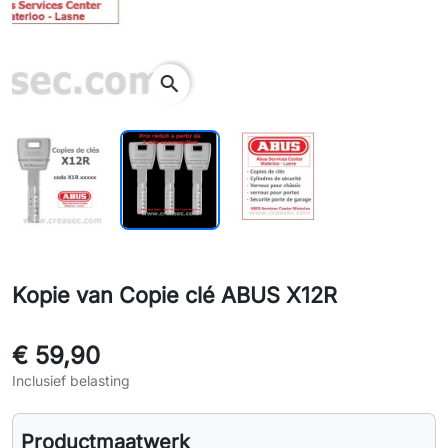
search
Kopie van Copie clé ABUS X12R
€ 59,90
Inclusief belasting
Productmaatwerk