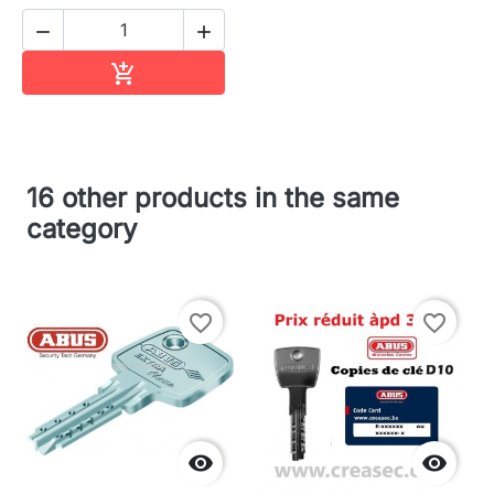


In winkelwagen

16 other products in the same
category
favorite_border
favorite_border

