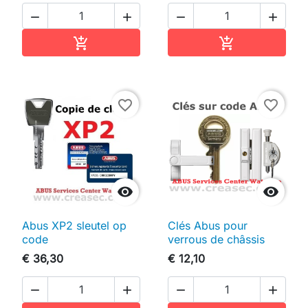




In winkelwagen
In winkelwag


favorite_border
favorite_border


Abus XP2 sleutel op
Clés Abus pour
code
verrous de châssis
€ 36,30
€ 12,10



