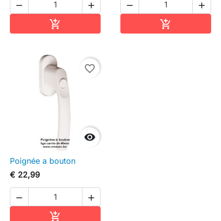




In winkelwagen
In winkelwag


favorite_border

Poignée a bouton
€ 22,99


In winkelwagen
