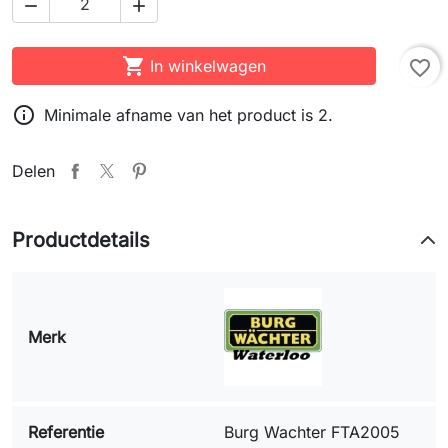



In winkelwagen
favorite_border

Minimale afname van het product is 2.
Delen
Productdetails
Merk
Referentie
Burg Wachter FTA2005