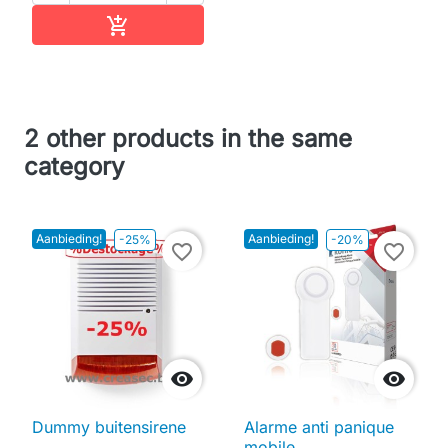
In winkelwagen

2 other products in the same
category
Aanbieding!
Aanbieding!
-25%
-20%
favorite_border
favorite_border


Dummy buitensirene
Alarme anti panique
mobile