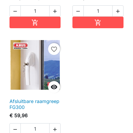




In winkelwagen
In winkelwag


favorite_border

Afsluitbare raamgreep
FG300
€ 59,96

