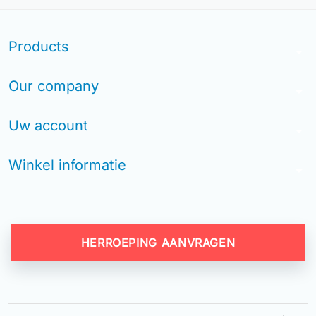
Products
arrow_drop_down
Our company
arrow_drop_down
Uw account
arrow_drop_down
Winkel informatie
arrow_drop_down
HERROEPING AANVRAGEN