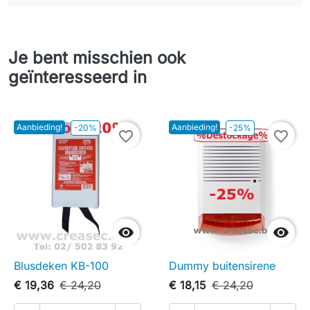
Je bent misschien ook
geïnteresseerd in
Aanbieding!
Aanbieding!
-20%
-25%
favorite_border
favorite_border


Blusdeken KB-100
Dummy buitensirene
€ 19,36
€ 24,20
€ 18,15
€ 24,20