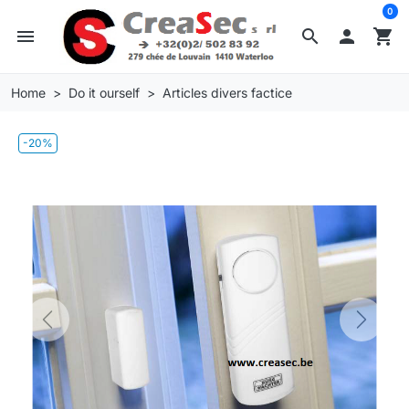
0
menu
search

shopping_cart
Home
Do it ourself
Articles divers factice
-20%
Previous
Next