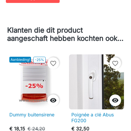
Klanten die dit product
aangeschaft hebben kochten ook...
Aanbieding!
-25%
favorite_border
favorite_border


Dummy buitensirene
Poignée a clé Abus
FG200
€ 18,15
€ 24,20
€ 32,50