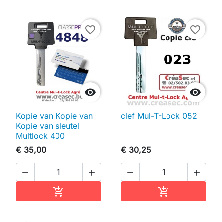
favorite_border
favorite_border


Kopie van Kopie van
clef Mul-T-Lock 052
Kopie van sleutel
Multlock 400
€ 35,00
€ 30,25




In winkelwagen
In winkelwag

