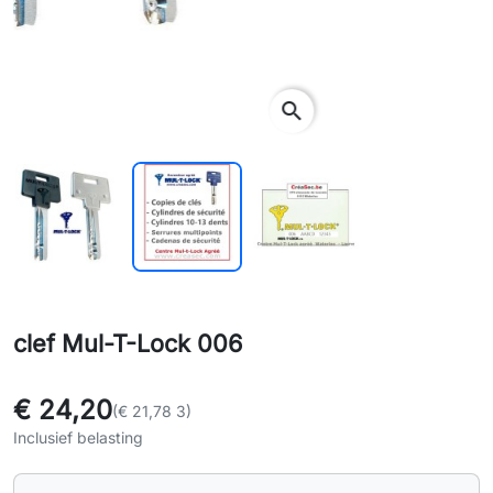
search
clef Mul-T-Lock 006
€ 24,20
(€ 21,78 3)
Inclusief belasting