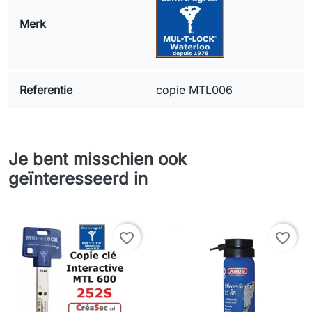
Merk
Referentie
copie MTL006
Je bent misschien ook
geïnteresseerd in
favorite_border
favorite_border