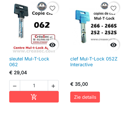
favorite_border
favorite_border


sleutel Mul-T-Lock
clef Mul-T-Lock 052Z
062
Interactive
€ 29,04
€ 35,00


In winkelwagen

Zie details