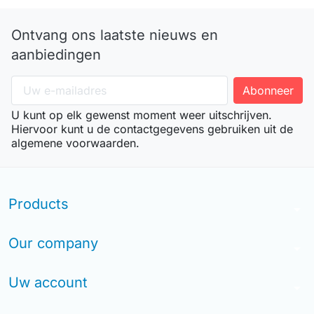
Ontvang ons laatste nieuws en
aanbiedingen
U kunt op elk gewenst moment weer uitschrijven.
Hiervoor kunt u de contactgegevens gebruiken uit de
algemene voorwaarden.
Products
arrow_drop_down
Our company
arrow_drop_down
Uw account
arrow_drop_down