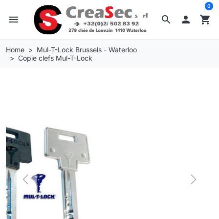
0
menu
search

shopping_cart
Home
Mul-T-Lock Brussels - Waterloo
Copie clefs Mul-T-Lock
Previous
Next