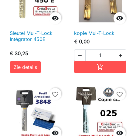


Sleutel Mul-T-Lock
kopie Mul-T-Lock
Intégrator 450E
€ 0,00
€ 30,25


In winkelwag

Zie details
favorite_border
favorite_border

