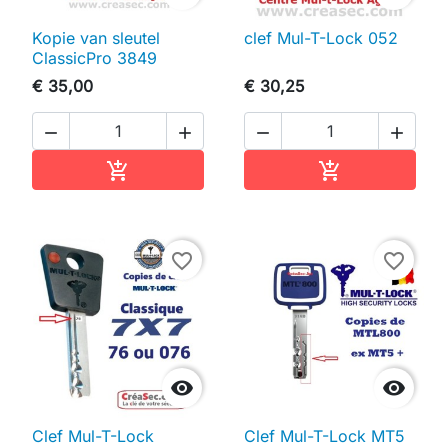
Kopie van sleutel
clef Mul-T-Lock 052
ClassicPro 3849
€ 35,00
€ 30,25




In winkelwagen
In winkelwag


favorite_border
favorite_border


Clef Mul-T-Lock
Clef Mul-T-Lock MT5