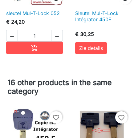
sleutel Mul-T-Lock 052
Sleutel Mul-T-Lock
Intégrator 450E
€ 24,20
€ 30,25


In winkelwagen

Zie details
16 other products in the same
category
favorite_border
favorite_border