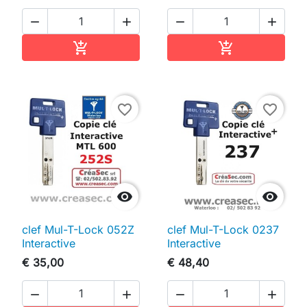




In winkelwagen
In winkelwag


favorite_border
favorite_border


clef Mul-T-Lock 052Z
clef Mul-T-Lock 0237
Interactive
Interactive
€ 35,00
€ 48,40



