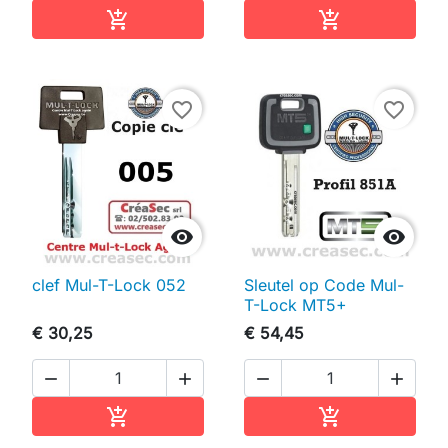
In winkelwagen
In winkelwag


favorite_border
favorite_border


clef Mul-T-Lock 052
Sleutel op Code Mul-
T-Lock MT5+
€ 30,25
€ 54,45




In winkelwagen
In winkelwag

