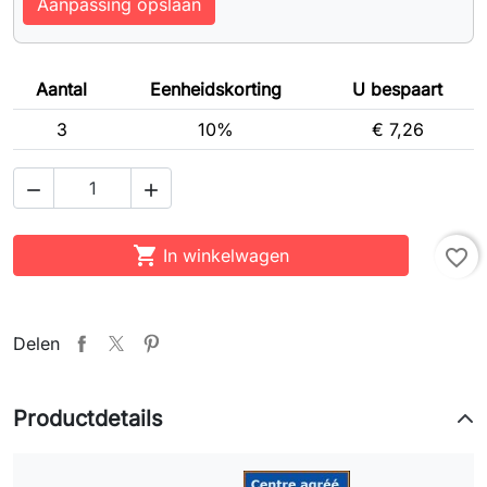
Aanpassing opslaan
Aantal
Eenheidskorting
U bespaart
3
10%
€ 7,26



In winkelwagen
favorite_border
Delen
Productdetails