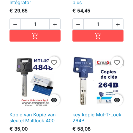
Intégrator
plus
€ 29,65
€ 54,45




In winkelwagen
In winkelwag


favorite_border
favorite_border


Kopie van Kopie van
key kopie Mul-T-Lock
sleutel Multlock 400
264B
€ 35,00
€ 58,08