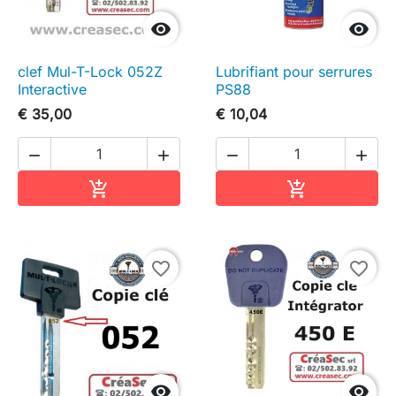


clef Mul-T-Lock 052Z
Lubrifiant pour serrures
Interactive
PS88
€ 35,00
€ 10,04




In winkelwagen
In winkelwag


favorite_border
favorite_border

