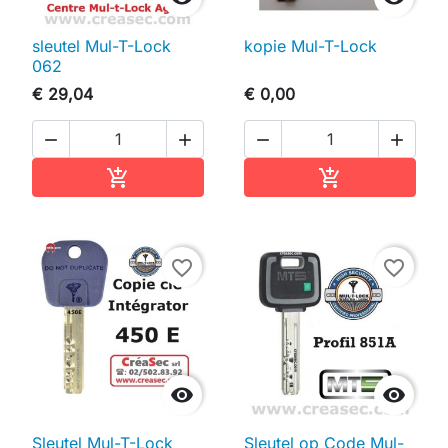
sleutel Mul-T-Lock
kopie Mul-T-Lock
062
€ 29,04
€ 0,00




In winkelwagen
In winkelwag


favorite_border
favorite_border


Sleutel Mul-T-Lock
Sleutel op Code Mul-