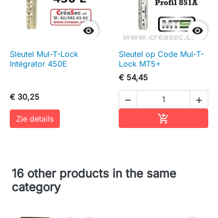


Sleutel Mul-T-Lock
Sleutel op Code Mul-T-
Intégrator 450E
Lock MT5+
€ 54,45
€ 30,25


In winkelwag

Zie details
16 other products in the same
category