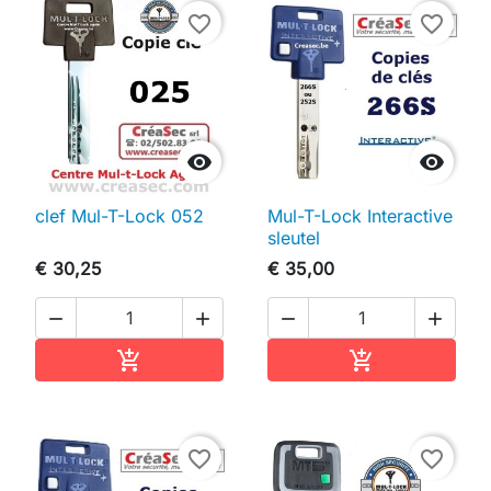
favorite_border
favorite_border


clef Mul-T-Lock 052
Mul-T-Lock Interactive
sleutel
€ 30,25
€ 35,00




In winkelwagen
In winkelwag


favorite_border
favorite_border