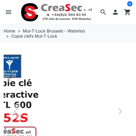
0
menu
search

shopping_cart
Home
Mul-T-Lock Brussels - Waterloo
Copie clefs Mul-T-Lock
Previous
Next