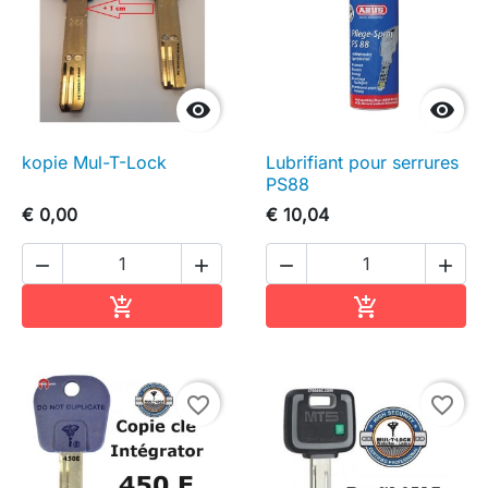


kopie Mul-T-Lock
Lubrifiant pour serrures
PS88
€ 0,00
€ 10,04




In winkelwagen
In winkelwag


favorite_border
favorite_border