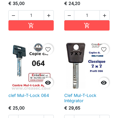
€ 35,00
€ 24,20




In winkelwagen
In winkelwag


favorite_border
favorite_border


clef Mul-T-Lock 064
Clef Mul-T-Lock
Intégrator
€ 25,00
€ 29,65