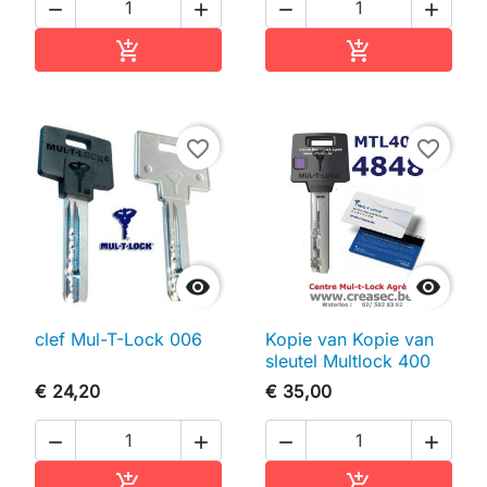




In winkelwagen
In winkelwag


favorite_border
favorite_border


clef Mul-T-Lock 006
Kopie van Kopie van
sleutel Multlock 400
€ 24,20
€ 35,00




In winkelwagen
In winkelwag

