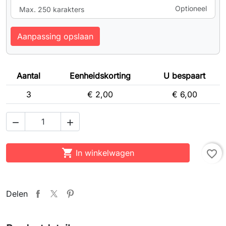
Optioneel
Max. 250 karakters
Aanpassing opslaan
Aantal
Eenheidskorting
U bespaart
3
€ 2,00
€ 6,00



In winkelwagen
favorite_border
Delen