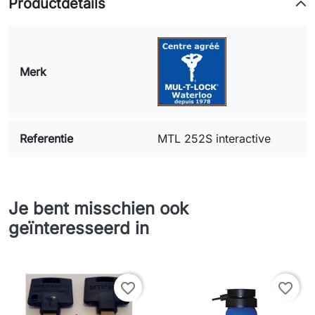
Productdetails
Merk
Referentie
MTL 252S interactive
Je bent misschien ook
geïnteresseerd in
favorite_border
favorite_border