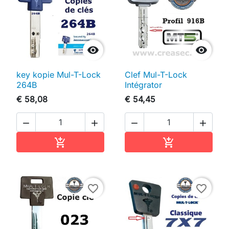


key kopie Mul-T-Lock
Clef Mul-T-Lock
264B
Intégrator
€ 58,08
€ 54,45




In winkelwagen
In winkelwag


favorite_border
favorite_border