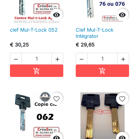


clef Mul-T-Lock 052
Clef Mul-T-Lock
Intégrator
€ 30,25
€ 29,65




In winkelwagen
In winkelwag


favorite_border
favorite_border

