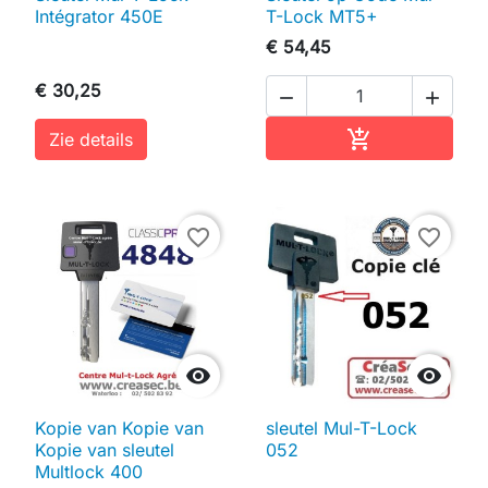
Intégrator 450E
T-Lock MT5+
€ 54,45
€ 30,25


In winkelwag

Zie details
favorite_border
favorite_border


Kopie van Kopie van
sleutel Mul-T-Lock
Kopie van sleutel
052
Multlock 400