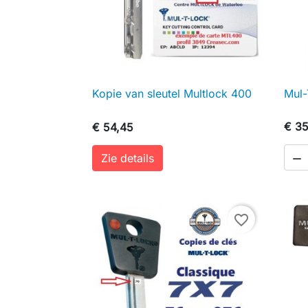
Kopie van sleutel Multlock 400
Mul-

Snel bekijken
€ 35
€ 54,45
Zie details

favorite_border