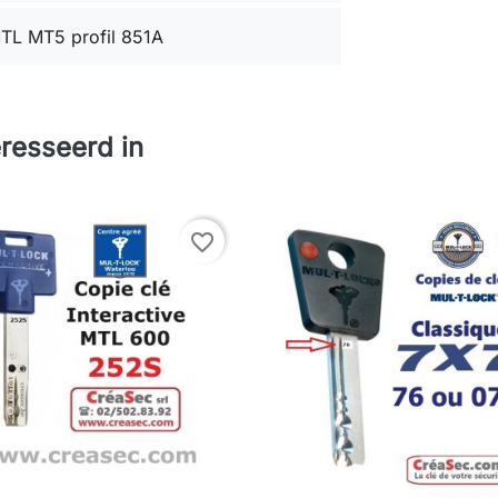
TL MT5 profil 851A
resseerd in
favorite_border