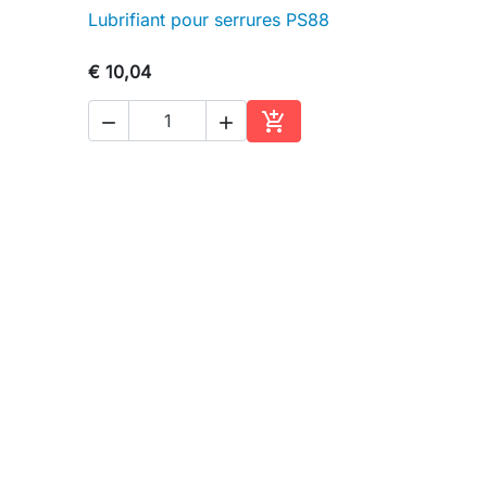
Lubrifiant pour serrures PS88

Snel bekijken
€ 10,04



inkelwagen
In winkelwagen