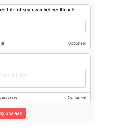
n foto of scan van het certificaat:
Optioneel
gif
Optioneel
karakters
ng opslaan