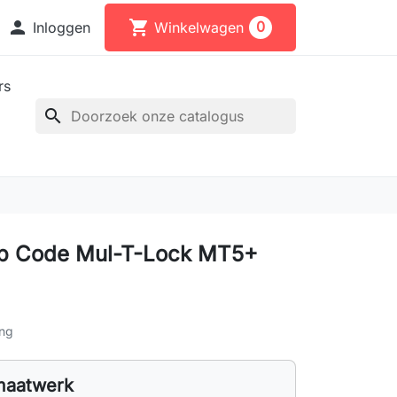

shopping_cart
0
Inloggen
Winkelwagen
rs
search
op Code Mul-T-Lock MT5+
ing
maatwerk