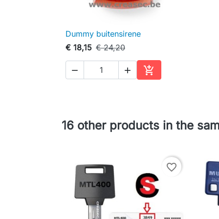
Dummy buitensirene

Snel bekijken
€ 18,15
€ 24,20



In winkelwagen
16 other products in the sa
favorite_border