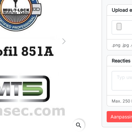
Upload ee
Next
.png .jpg .
Reacties
Max. 250 
Aanpassi
search