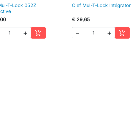
Mul-T-Lock 052Z
Clef Mul-T-Lock Intégrator

Snel bekijken

Snel bekijken
active
,00
€ 29,65





In winkelwagen
In w