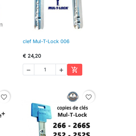
clef Mul-T-Lock 006

Snel bekijken
€ 24,20



inkelwagen
In winkelwagen
favorite_border
favorite_border