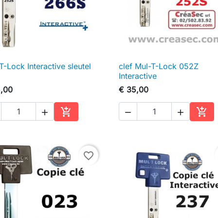
T-Lock Interactive sleutel
clef Mul-T-Lock 052Z

Snel bekijken

Snel bekijken
Interactive
,00
€ 35,00





In winkelwagen
In w
favorite_border