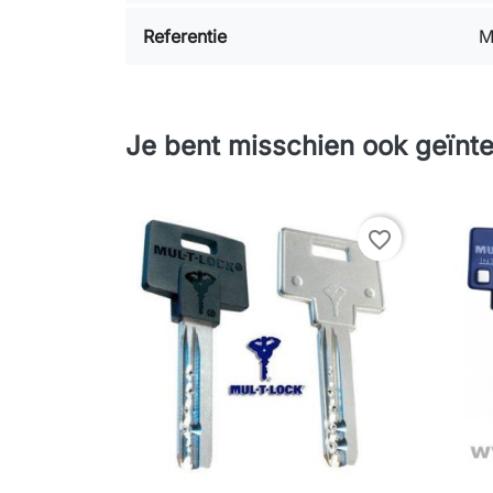
Referentie
M
Je bent misschien ook geïnte
favorite_border