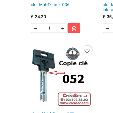
clef Mul-T-Lock 006
clef 

Snel bekijken
Inter
€ 24,20
€ 35




In winkelwagen
favorite_border