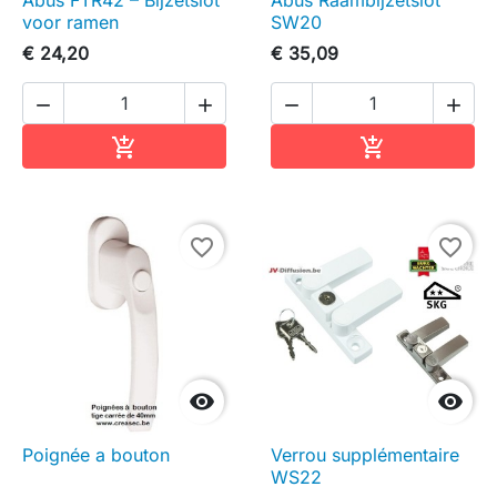
Abus FTR42 – Bijzetslot
Abus Raambijzetslot
voor ramen
SW20
€ 24,20
€ 35,09




In winkelwagen
In winkelwag


favorite_border
favorite_border


Poignée a bouton
Verrou supplémentaire
WS22