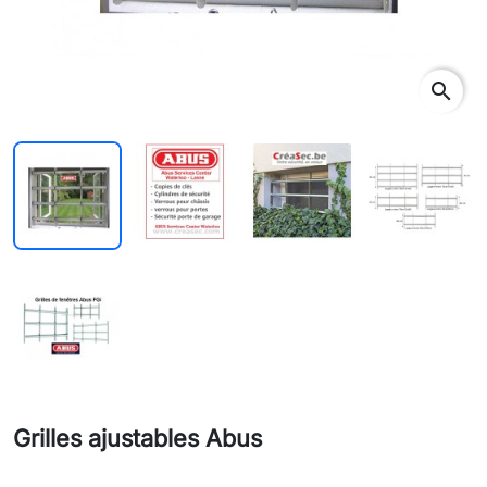
search
Grilles ajustables Abus