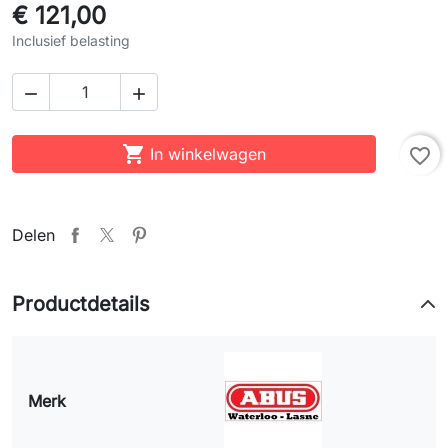
€ 121,00
Inclusief belasting



In winkelwagen
favorite_border
Delen
Productdetails
Merk