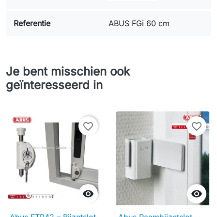
Referentie
ABUS FGi 60 cm
Je bent misschien ook
geïnteresseerd in
favorite_border
favorite_border

