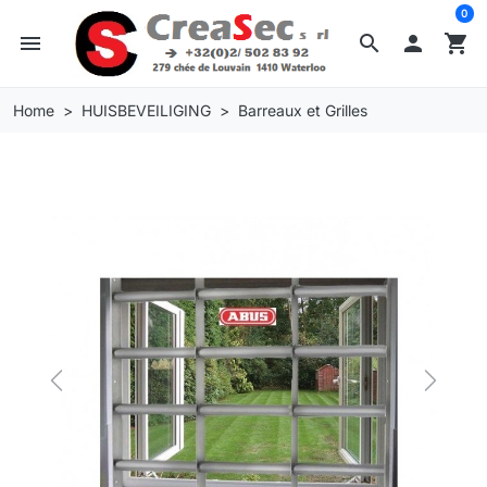
0
menu
search

shopping_cart
Home
HUISBEVEILIGING
Barreaux et Grilles
Previous
Next