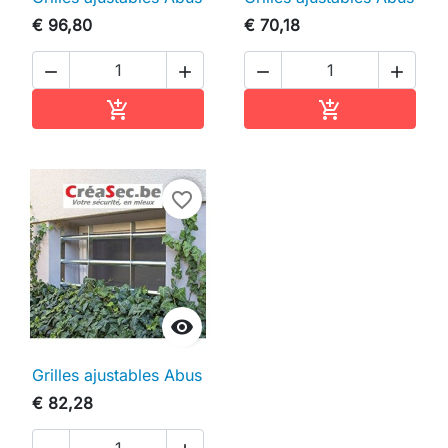
€ 96,80
€ 70,18




In winkelwagen
In winkelwag


favorite_border

Grilles ajustables Abus
€ 82,28