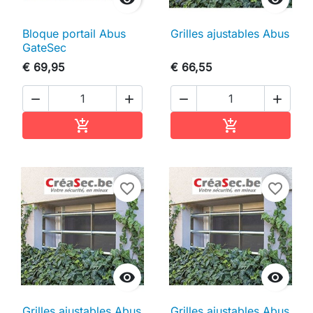
Bloque portail Abus
Grilles ajustables Abus
GateSec
€ 69,95
€ 66,55




In winkelwagen
In winkelwag


favorite_border
favorite_border


Grilles ajustables Abus
Grilles ajustables Abus