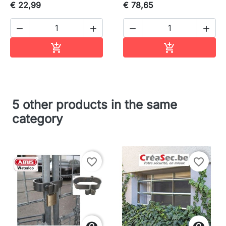
€ 22,99
€ 78,65




In winkelwagen
In winkelwag


5 other products in the same
category
favorite_border
favorite_border

