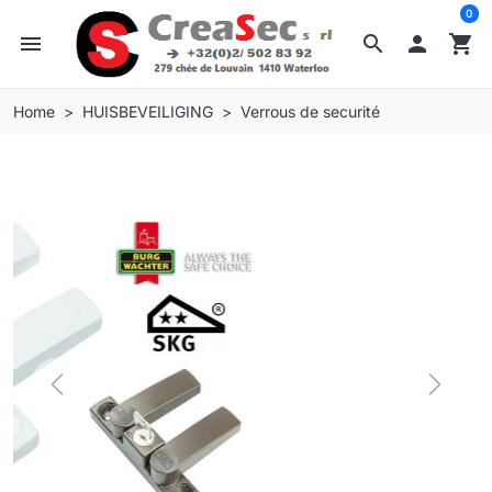
0
menu
search

shopping_cart
Home
HUISBEVEILIGING
Verrous de securité
Previous
Next