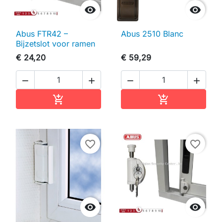


Abus FTR42 –
Abus 2510 Blanc
Bijzetslot voor ramen
€ 24,20
€ 59,29




In winkelwagen
In winkelwag


favorite_border
favorite_border

