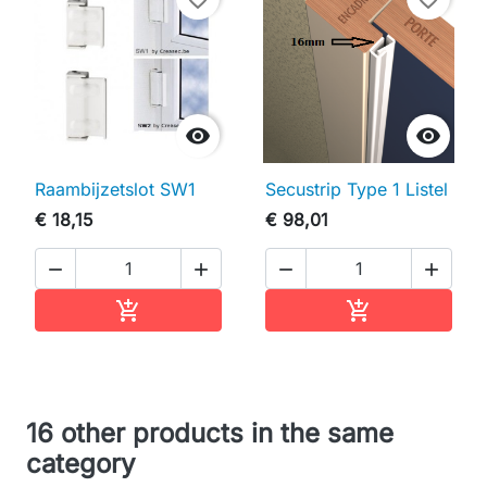


Raambijzetslot SW1
Secustrip Type 1 Listel
€ 18,15
€ 98,01




In winkelwagen
In winkelwag


16 other products in the same
category