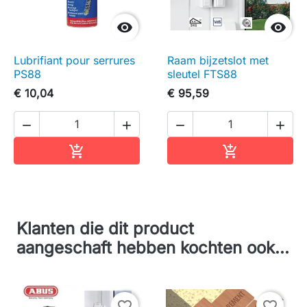


Lubrifiant pour serrures
Raam bijzetslot met
PS88
sleutel FTS88
€ 10,04
€ 95,59




In winkelwagen
In winkelwag


Klanten die dit product
aangeschaft hebben kochten ook...
favorite_border
favorite_border