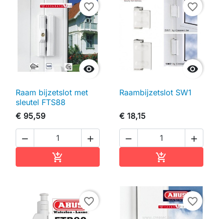
favorite_border
favorite_border


Raam bijzetslot met
Raambijzetslot SW1
sleutel FTS88
€ 95,59
€ 18,15




In winkelwagen
In winkelwag


favorite_border
favorite_border