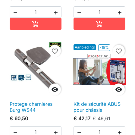




In winkelwagen
In winkelwag


Aanbieding!
-15%
favorite_border
favorite_border


Protege charnières
Kit de sécurité ABUS
Burg WS44
pour châssis
€ 60,50
€ 42,17
€ 49,61



