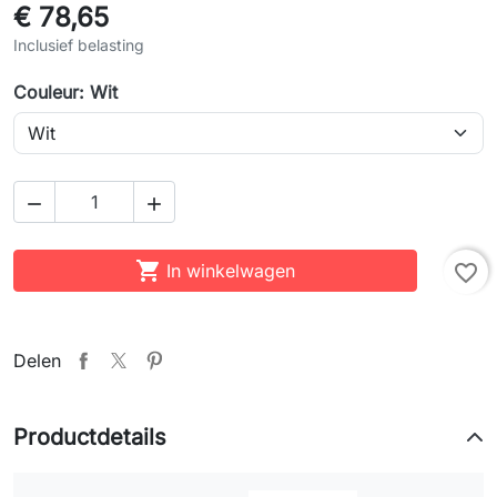
€ 78,65
Inclusief belasting
Couleur: Wit



In winkelwagen
favorite_border
Delen
Productdetails