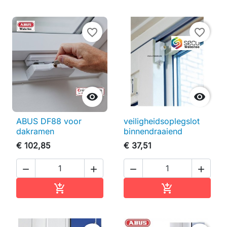
favorite_border
favorite_border


ABUS DF88 voor
veiligheidsoplegslot
dakramen
binnendraaiend
€ 102,85
€ 37,51




In winkelwagen
In winkelwag

