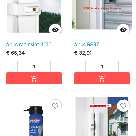


Abus raamslot 3010
Abus RS97
€ 65,34
€ 32,91




In winkelwagen
In winkelwag


favorite_border
favorite_border