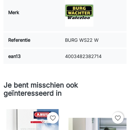
Merk
Referentie
BURG WS22 W
ean13
4003482382714
Je bent misschien ook
geïnteresseerd in
favorite_border
favorite_border