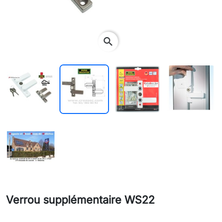
search
Verrou supplémentaire WS22