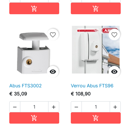
In winkelwagen
In winkelwag


favorite_border
favorite_border


Abus FTS3002
Verrou Abus FTS96
€ 35,09
€ 108,90




In winkelwagen
In winkelwag

