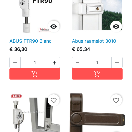


ABUS FTR90 Blanc
Abus raamslot 3010
€ 36,30
€ 65,34




In winkelwagen
In winkelwag


favorite_border
favorite_border