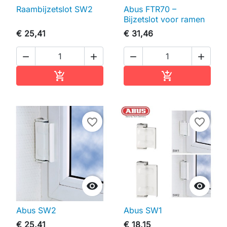
Raambijzetslot SW2
Abus FTR70 –
Bijzetslot voor ramen
€ 25,41
€ 31,46




In winkelwagen
In winkelwag


favorite_border
favorite_border


Abus SW2
Abus SW1
€ 25,41
€ 18,15