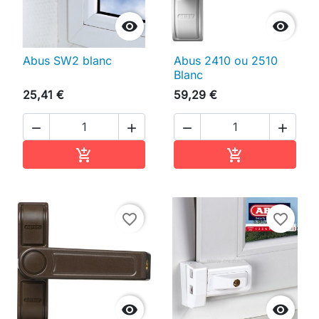


Abus SW2 blanc
Abus 2410 ou 2510
Blanc
25,41 €
59,29 €




Ajouter au panier
Ajouter au pan


favorite_border
favorite_border

