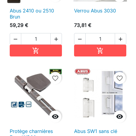
Abus 2410 ou 2510
Verrou Abus 3030
Brun
59,29 €
73,81 €




Ajouter au panier
Ajouter au pan


favorite_border
favorite_border


Protège charnières
Abus SW1 sans clé