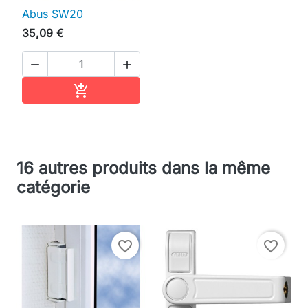
Abus SW20
35,09 €


Ajouter au panier

16 autres produits dans la même
catégorie
favorite_border
favorite_border