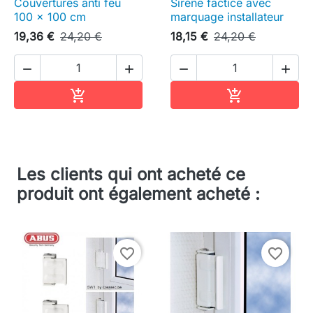
Couvertures anti feu
Sirène factice avec
100 x 100 cm
marquage installateur
19,36 €
24,20 €
18,15 €
24,20 €




Ajouter au panier
Ajouter au pa


Les clients qui ont acheté ce
produit ont également acheté :
favorite_border
favorite_border