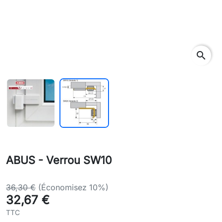
search
ABUS - Verrou SW10
36,30 €
(Économisez 10%)
32,67 €
TTC