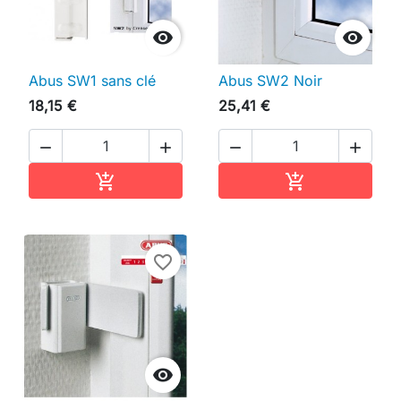


Abus SW1 sans clé
Abus SW2 Noir
18,15 €
25,41 €




Ajouter au panier
Ajouter au pan


favorite_border
