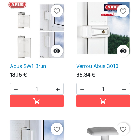
favorite_border
favorite_border


Abus SW1 Brun
Verrou Abus 3010
18,15 €
65,34 €




Ajouter au panier
Ajouter au pan


favorite_border
favorite_border