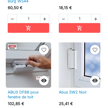
Burg WS44
60,50 €
18,15 €




Ajouter au panier
Ajouter au pan


favorite_border
favorite_border


ABUS DF88 pour
Abus SW2 Noir
fenetre de toit
102,85 €
25,41 €