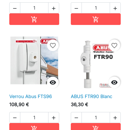




Ajouter au panier
Ajouter au pan


favorite_border
favorite_border


Verrou Abus FTS96
ABUS FTR90 Blanc
108,90 €
36,30 €




Ajouter au panier
Ajouter au pan

