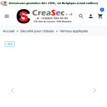
0
menu
search

shopping_cart
Accueil
Sécurité pour châssis
Verrous appliqués
-10%
Previous
Next