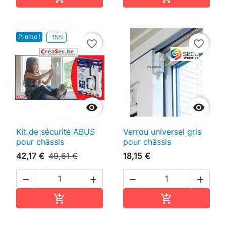
Promo !
-15%
favorite_border
favorite_border


Kit de sécurité ABUS
Verrou universel gris
pour châssis
pour châssis
42,17 €
49,61 €
18,15 €




Ajouter au panier
Ajouter au pan

