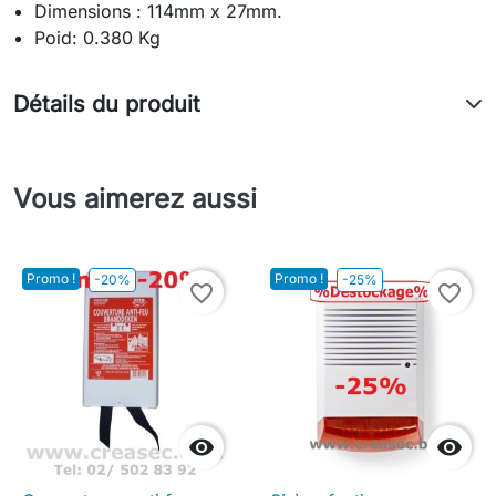
Dimensions : 114mm x 27mm.
Poid: 0.380 Kg
Détails du produit
Vous aimerez aussi
Promo !
Promo !
-20%
-25%
favorite_border
favorite_border

