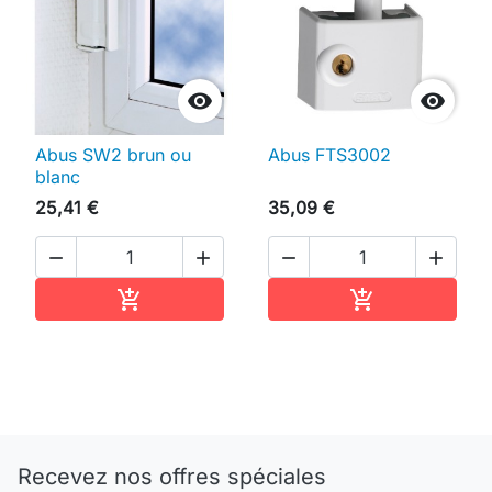


Abus SW2 brun ou
Abus FTS3002
blanc
25,41 €
35,09 €




Ajouter au panier
Ajouter au pan


Recevez nos offres spéciales