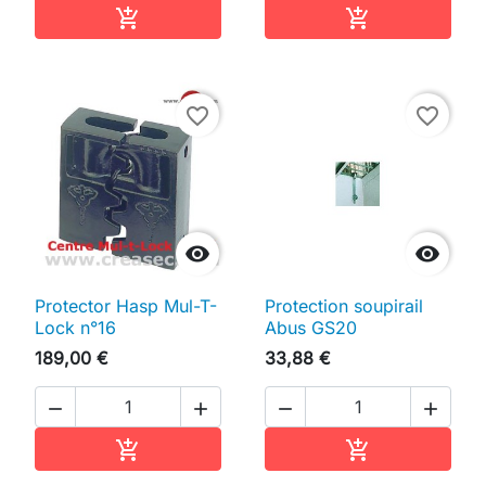
Ajouter au panier
Ajouter au pan


favorite_border
favorite_border


Protector Hasp Mul-T-
Protection soupirail
Lock n°16
Abus GS20
189,00 €
33,88 €




Ajouter au panier
Ajouter au pan

