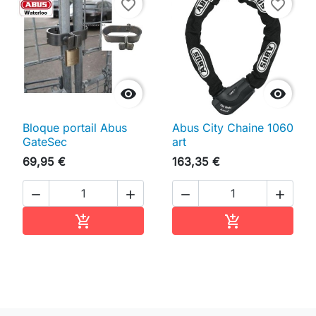
favorite_border
favorite_border


Bloque portail Abus
Abus City Chaine 1060
GateSec
art
69,95 €
163,35 €




Ajouter au panier
Ajouter au pan

