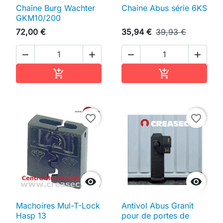
Chaîne Burg Wachter
Chaine Abus série 6KS
GKM10/200
72,00 €
35,94 €
39,93 €




Ajouter au panier
Ajouter au pan


favorite_border
favorite_border


Machoires Mul-T-Lock
Antivol Abus Granit
Hasp 13
pour de portes de