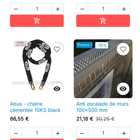




Ajouter au panier
Ajouter au pan


Promo !
-30%
favorite_border
favorite_border


Abus - chaine
Anti escalade de murs
cémentée 10KS black
100x500 mm
66,55 €
21,18 €
30,25 €



