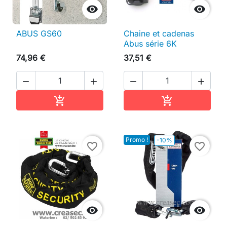


ABUS GS60
Chaine et cadenas
Abus série 6K
74,96 €
37,51 €




Ajouter au panier
Ajouter au pan


Promo !
-10%
favorite_border
favorite_border

