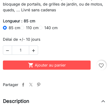
bloquage de portails, de grilles de jardin, ou de motos,
quads, ... Livré sans cadenas
Longueur : 85 cm
85 cm
110 cm
140 cm
Délai de +/- 10 jours



Ajouter au panier
favorite_border
Partager
Description