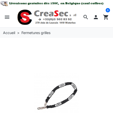
0
menu
search

shopping_cart
Accueil
Fermetures grilles