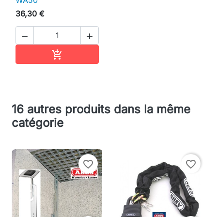
WA50
36,30 €


Ajouter au panier

16 autres produits dans la même
catégorie
favorite_border
favorite_border