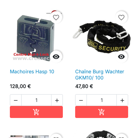
favorite_border
favorite_border


Machoires Hasp 10
Chaîne Burg Wachter
GKM10/ 100
128,00 €
47,80 €




Ajouter au panier
Ajouter au pan

