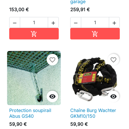
garage
153,00 €
259,91 €




Ajouter au panier
Ajouter au pan


favorite_border
favorite_border


Protection soupirail
Chaîne Burg Wachter
Abus GS40
GKM10/150
59,90 €
59,90 €