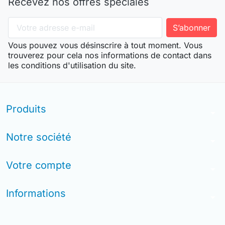
Recevez nos offres spéciales
Vous pouvez vous désinscrire à tout moment. Vous
trouverez pour cela nos informations de contact dans
les conditions d'utilisation du site.
Produits
arrow_drop_down
Notre société
arrow_drop_down
Votre compte
arrow_drop_down
Informations
arrow_drop_down