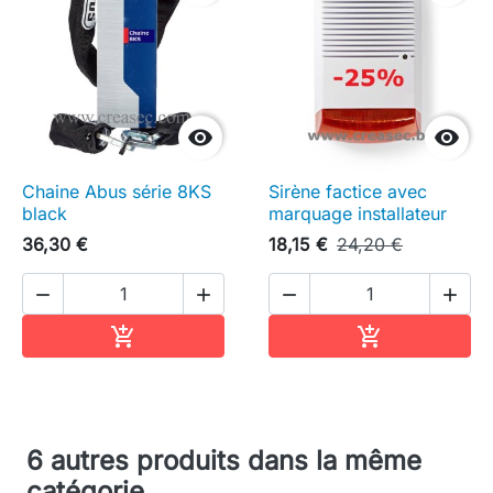


Chaine Abus série 8KS
Sirène factice avec
black
marquage installateur
36,30 €
18,15 €
24,20 €




Ajouter au panier
Ajouter au pa


6 autres produits dans la même
catégorie