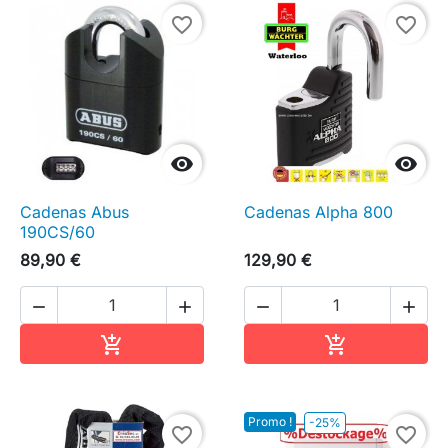
favorite_border
favorite_border


Cadenas Abus
Cadenas Alpha 800
190CS/60
89,90 €
129,90 €




Ajouter au panier
Ajouter au pa


Promo !
-25%
favorite_border
favorite_border