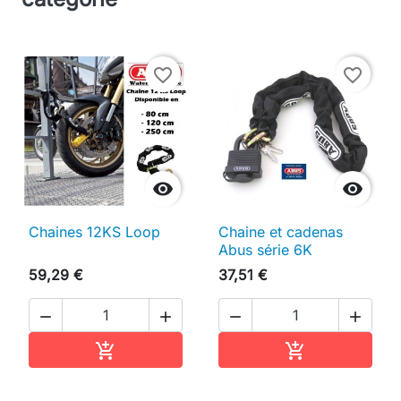
favorite_border
favorite_border


Chaines 12KS Loop
Chaine et cadenas
Abus série 6K
59,29 €
37,51 €




Ajouter au panier
Ajouter au pan

