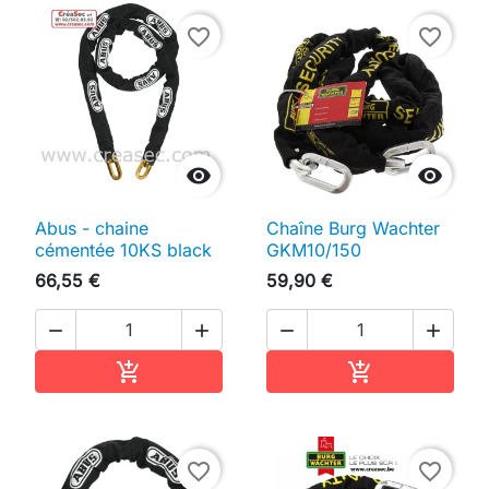
favorite_border
favorite_border


Abus - chaine
Chaîne Burg Wachter
cémentée 10KS black
GKM10/150
66,55 €
59,90 €




Ajouter au panier
Ajouter au pan


favorite_border
favorite_border