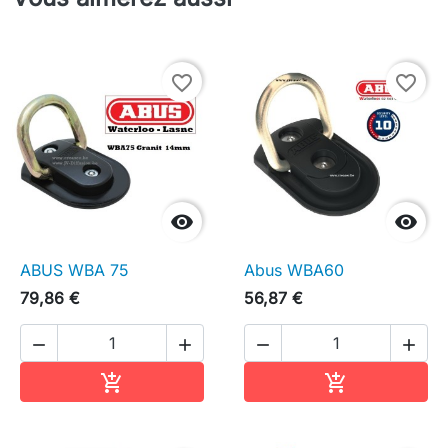
favorite_border
favorite_border


ABUS WBA 75
Abus WBA60
79,86 €
56,87 €




Ajouter au panier
Ajouter au pa

