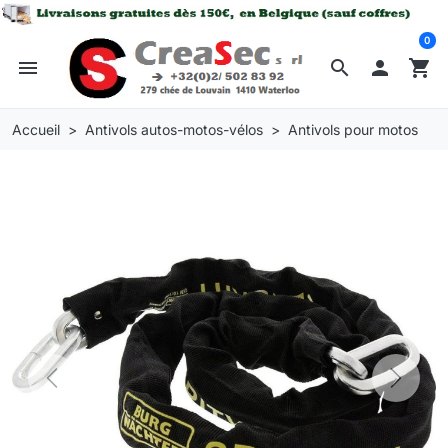
0
menu
search

shopping_cart
Accueil
Antivols autos-motos-vélos
Antivols pour motos
Previous
Next