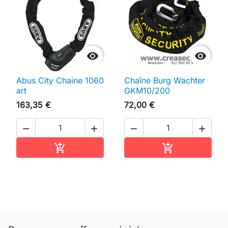


Abus City Chaine 1060
Chaîne Burg Wachter
art
GKM10/200
163,35 €
72,00 €




Ajouter au panier
Ajouter au pan

