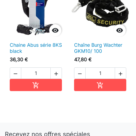


Chaine Abus série 8KS
Chaîne Burg Wachter
black
GKM10/ 100
36,30 €
47,80 €




Ajouter au panier
Ajouter au pan


Recevez nos offres spéciales