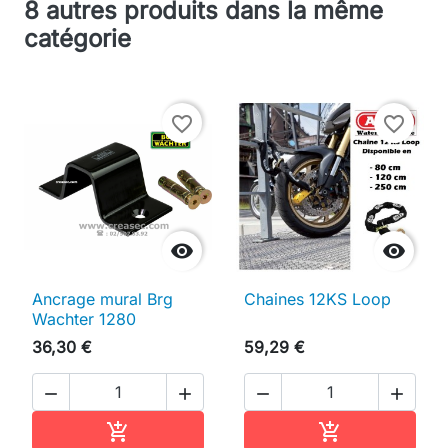
8 autres produits dans la même
catégorie
favorite_border
favorite_border


Ancrage mural Brg
Chaines 12KS Loop
Wachter 1280
36,30 €
59,29 €




Ajouter au panier
Ajouter au pan

