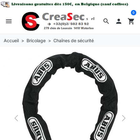
0
menu
search

shopping_cart
Accueil
Bricolage
Chaînes de sécurité
Previous
Next