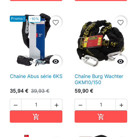
Promo !
-10%
favorite_border
favorite_border


Chaine Abus série 6KS
Chaîne Burg Wachter
GKM10/150
35,94 €
39,93 €
59,90 €




Ajouter au panier
Ajouter au pan

