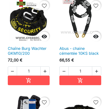
favorite_border
favorite_border


Chaîne Burg Wachter
Abus - chaine
GKM10/200
cémentée 10KS black
72,00 €
66,55 €




Ajouter au panier
Ajouter au pan


favorite_border
favorite_border