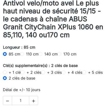
Antivol
velo/moto
avel Le plus
haut niveau de sécurité 15/15 -
le cadenas à chaîne ABUS
Granit CityChain XPlus 1060 en
85,110, 140 ou170 cm
Longueur : 85 cm
85 cm
110 cm
140 cm
170 cm
Clé(s) supplementaire(s) : 2 clés de base
+ 1 clé
+ 2 clés
+ 3 clés
+ 4 clés
+ 5 clés
2 clés de base
Délai de +/- 10 jours

