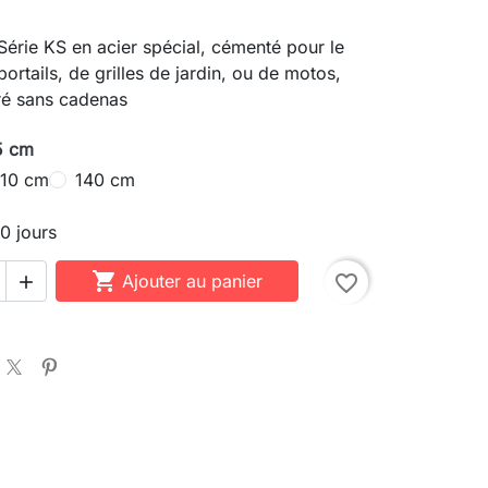
érie KS en acier spécial, cémenté pour le
ortails, de grilles de jardin, ou de motos,
vré sans cadenas
5 cm
110 cm
140 cm
10 jours

Ajouter au panier
favorite_border
