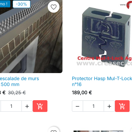
mo !
-30%
favorite_border
 escalade de murs
Protector Hasp Mul-T-Loc

Aperçu rapide

Aperçu rapide
x500 mm
n°16
8 €
30,25 €
189,00 €





Ajouter au panier
Ajou