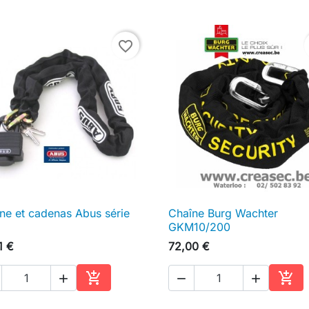
favorite_border
ne et cadenas Abus série
Chaîne Burg Wachter

Aperçu rapide

Aperçu rapide
GKM10/200
1 €
72,00 €





Ajouter au panier
Ajou