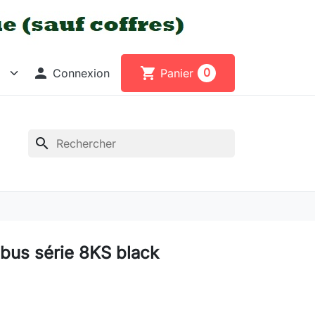

shopping_cart
0
Connexion
Panier
search
bus série 8KS black