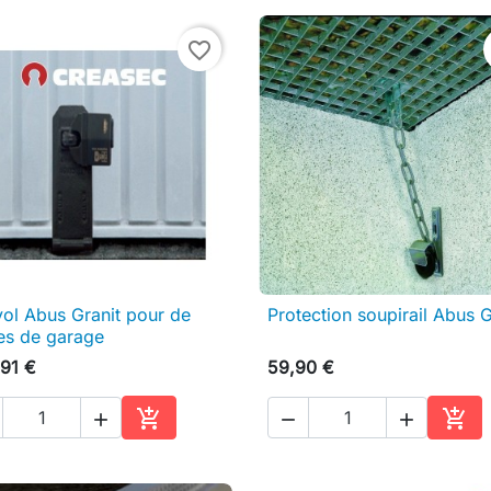
favorite_border
vol Abus Granit pour de
Protection soupirail Abus

Aperçu rapide

Aperçu rapide
es de garage
91 €
59,90 €





Ajouter au panier
Ajou