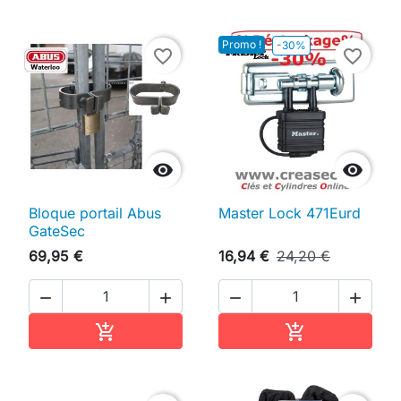
Promo !
-30%
favorite_border
favorite_border


Bloque portail Abus
Master Lock 471Eurd
GateSec
69,95 €
16,94 €
24,20 €




Ajouter au panier
Ajouter au pan

