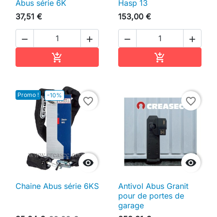
Abus série 6K
Hasp 13
37,51 €
153,00 €




Ajouter au panier
Ajouter au pan


Promo !
-10%
favorite_border
favorite_border


Chaine Abus série 6KS
Antivol Abus Granit
pour de portes de
garage