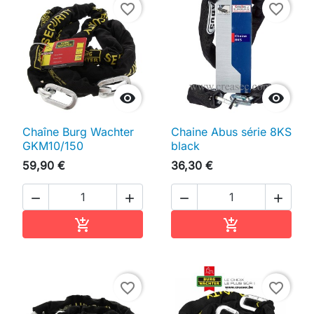
favorite_border
favorite_border


Chaîne Burg Wachter
Chaine Abus série 8KS
GKM10/150
black
59,90 €
36,30 €




Ajouter au panier
Ajouter au pan


favorite_border
favorite_border