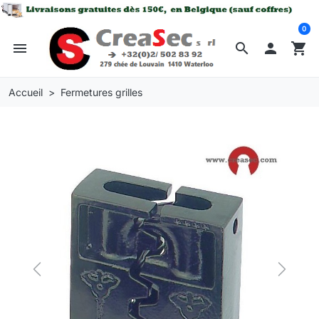
0
menu
search

shopping_cart
Accueil
Fermetures grilles
Previous
Next