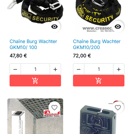


Chaîne Burg Wachter
Chaîne Burg Wachter
GKM10/ 100
GKM10/200
47,80 €
72,00 €




Ajouter au panier
Ajouter au pan


favorite_border
favorite_border