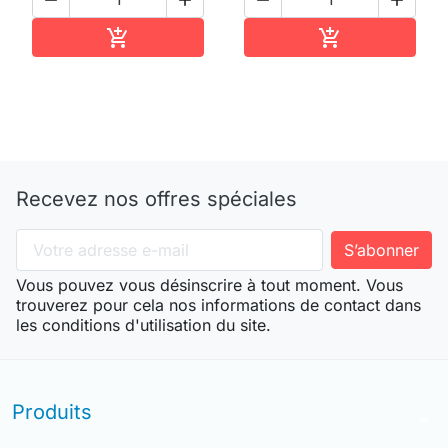




Ajouter au panier
Ajouter au pan


Recevez nos offres spéciales
Vous pouvez vous désinscrire à tout moment. Vous
trouverez pour cela nos informations de contact dans
les conditions d'utilisation du site.
Produits
arrow_drop_down