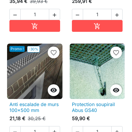
35,94 €
39,93 €
259,91 €




Ajouter au panier
Ajouter au pan


Promo !
-30%
favorite_border
favorite_border


Anti escalade de murs
Protection soupirail
100x500 mm
Abus GS40
21,18 €
30,25 €
59,90 €