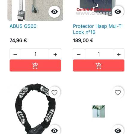


ABUS GS60
Protector Hasp Mul-T-
Lock n°16
74,96 €
189,00 €




Ajouter au panier
Ajouter au pan


favorite_border
favorite_border

