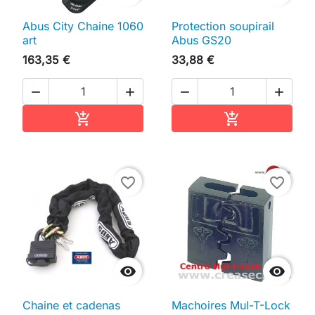
Abus City Chaine 1060
Protection soupirail
art
Abus GS20
163,35 €
33,88 €




Ajouter au panier
Ajouter au pan


favorite_border
favorite_border


Chaine et cadenas
Machoires Mul-T-Lock