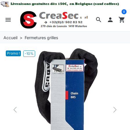
0
menu
search

shopping_cart
Accueil
Fermetures grilles
Promo !
-10%
Previous
Next