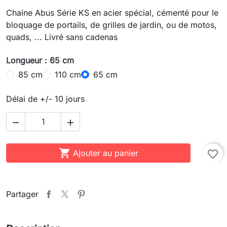
Chaine Abus Série KS en acier spécial, cémenté pour le
bloquage de portails, de grilles de jardin, ou de motos,
quads, ... Livré sans cadenas
Longueur : 65 cm
85 cm
110 cm
65 cm
Délai de +/- 10 jours



Ajouter au panier
favorite_border
Partager