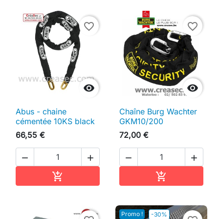
favorite_border
favorite_border


Abus - chaine
Chaîne Burg Wachter
cémentée 10KS black
GKM10/200
66,55 €
72,00 €




Ajouter au panier
Ajouter au pan


Promo !
-30%