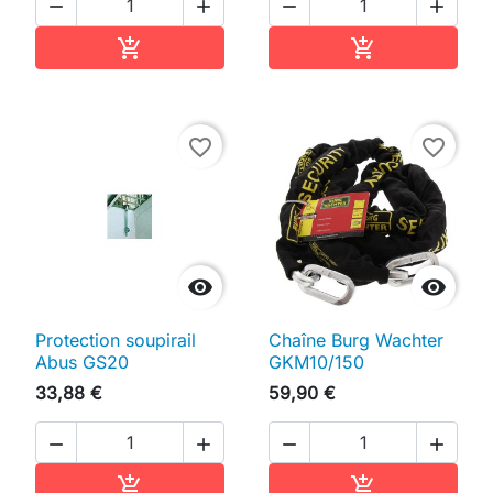




Ajouter au panier
Ajouter au pan


favorite_border
favorite_border


Protection soupirail
Chaîne Burg Wachter
Abus GS20
GKM10/150
33,88 €
59,90 €




Ajouter au panier
Ajouter au pan

