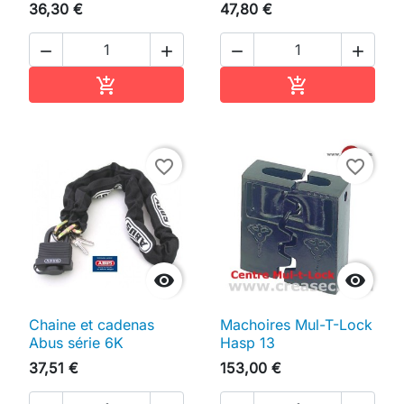
36,30 €
47,80 €




Ajouter au panier
Ajouter au pan


favorite_border
favorite_border


Chaine et cadenas
Machoires Mul-T-Lock
Abus série 6K
Hasp 13
37,51 €
153,00 €