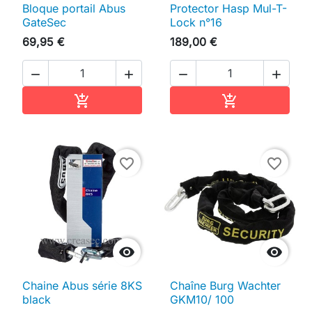
Bloque portail Abus
Protector Hasp Mul-T-
GateSec
Lock n°16
69,95 €
189,00 €




Ajouter au panier
Ajouter au pan


favorite_border
favorite_border


Chaine Abus série 8KS
Chaîne Burg Wachter
black
GKM10/ 100