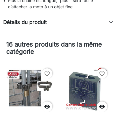
Plus la chaine est longue, plus il sera facile
d’attacher la moto à un objet fixe
Détails du produit
16 autres produits dans la même
catégorie
favorite_border
favorite_border

