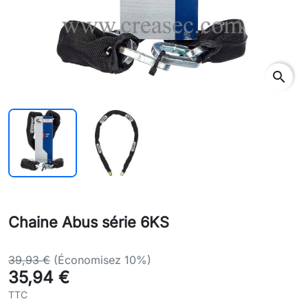
search
Chaine Abus série 6KS
39,93 €
(Économisez 10%)
35,94 €
TTC