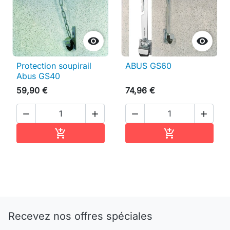


Protection soupirail
ABUS GS60
Abus GS40
59,90 €
74,96 €




Ajouter au panier
Ajouter au pan


Recevez nos offres spéciales