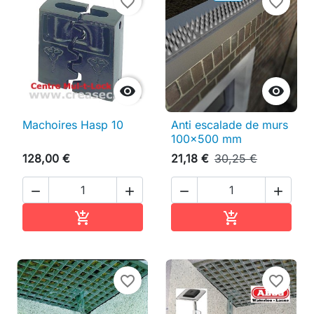
favorite_border
favorite_border


Machoires Hasp 10
Anti escalade de murs
100x500 mm
128,00 €
21,18 €
30,25 €




Ajouter au panier
Ajouter au pan


favorite_border
favorite_border