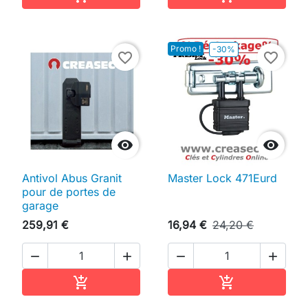
Promo !
-30%
favorite_border
favorite_border


Antivol Abus Granit
Master Lock 471Eurd
pour de portes de
garage
259,91 €
16,94 €
24,20 €




Ajouter au panier
Ajouter au pan

