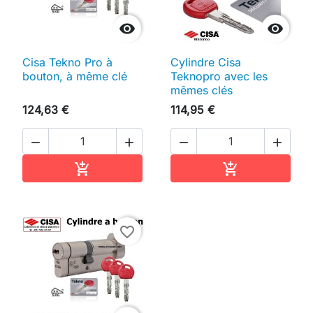


Cisa Tekno Pro à
Cylindre Cisa
bouton, à même clé
Teknopro avec les
mêmes clés
124,63 €
114,95 €




Ajouter au panier
Ajouter au pan


favorite_border