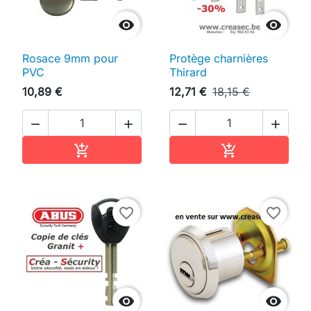


Rosace 9mm pour
Protège charnières
PVC
Thirard
10,89 €
12,71 €
18,15 €




Ajouter au panier
Ajouter au pan


favorite_border
favorite_border

