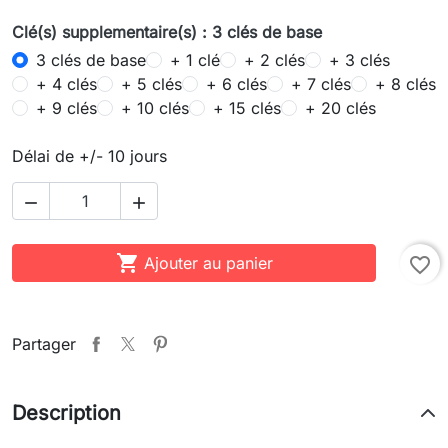
Clé(s) supplementaire(s) : 3 clés de base
3 clés de base
+ 1 clé
+ 2 clés
+ 3 clés
+ 4 clés
+ 5 clés
+ 6 clés
+ 7 clés
+ 8 clés
+ 9 clés
+ 10 clés
+ 15 clés
+ 20 clés
Délai de +/- 10 jours



Ajouter au panier
favorite_border
Partager
Description