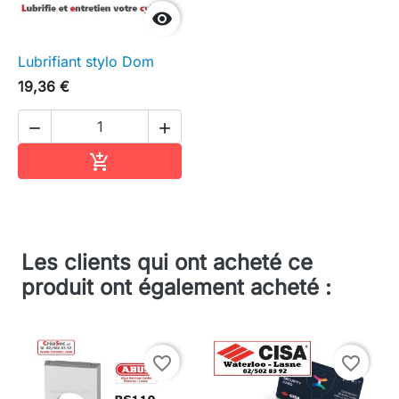

Lubrifiant stylo Dom
19,36 €


Ajouter au panier

Les clients qui ont acheté ce
produit ont également acheté :
favorite_border
favorite_border