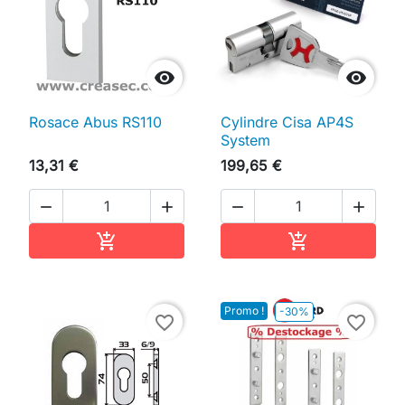


Rosace Abus RS110
Cylindre Cisa AP4S
System
13,31 €
199,65 €




Ajouter au panier
Ajouter au pan


Promo !
-30%
favorite_border
favorite_border