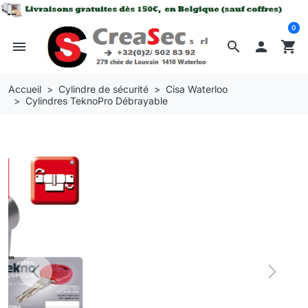
0
menu
search

shopping_cart
Accueil
Cylindre de sécurité
Cisa Waterloo
Cylindres TeknoPro Débrayable
Previous
Next