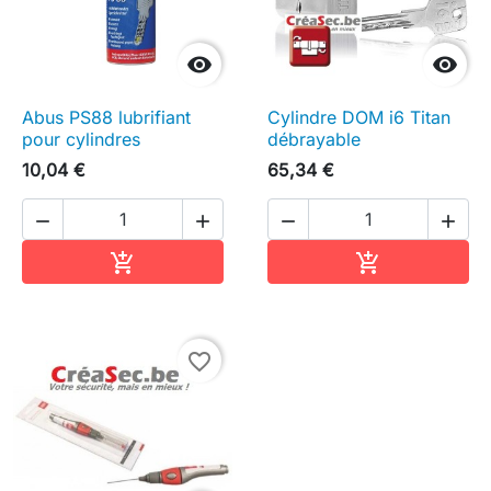


Abus PS88 lubrifiant
Cylindre DOM i6 Titan
pour cylindres
débrayable
10,04 €
65,34 €




Ajouter au panier
Ajouter au pa


favorite_border