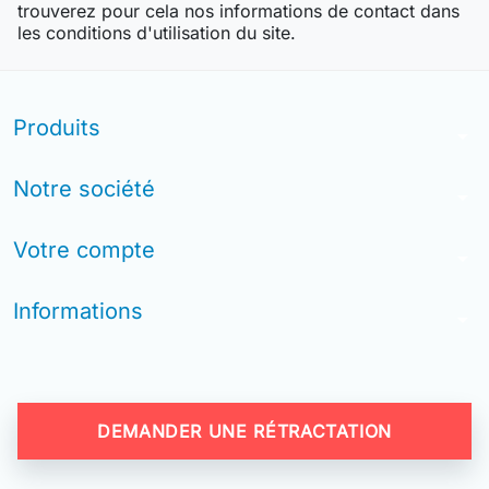
trouverez pour cela nos informations de contact dans
les conditions d'utilisation du site.
Produits
arrow_drop_down
Notre société
arrow_drop_down
Votre compte
arrow_drop_down
Informations
arrow_drop_down
DEMANDER UNE RÉTRACTATION