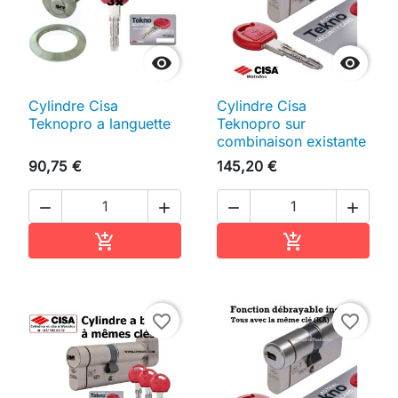


Cylindre Cisa
Cylindre Cisa
Teknopro a languette
Teknopro sur
combinaison existante
90,75 €
145,20 €




Ajouter au panier
Ajouter au pan


favorite_border
favorite_border