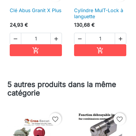
Clé Abus Granit X Plus
Cylindre MulT-Lock à
languette
24,93 €
130,68 €




Ajouter au panier
Ajouter au pan


5 autres produits dans la même
catégorie
favorite_border
favorite_border