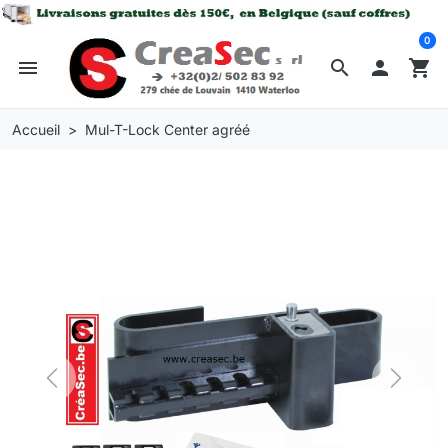
0
menu
search

shopping_cart
Accueil
Mul-T-Lock Center agréé
Previous
Next