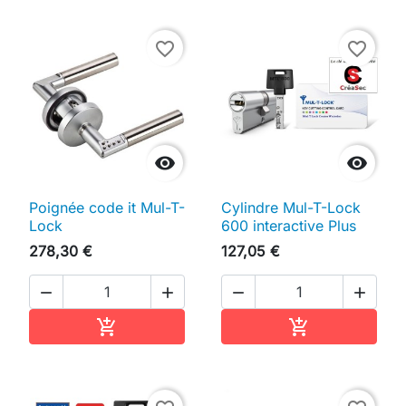
favorite_border
favorite_border


Poignée code it Mul-T-
Cylindre Mul-T-Lock
Lock
600 interactive Plus
278,30 €
127,05 €




Ajouter au panier
Ajouter au pan

