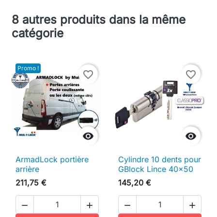
8 autres produits dans la même
catégorie
Promo !
favorite_border
favorite_border


ArmadLock portière
Cylindre 10 dents pour
arrière
GBlock Lince 40x50
211,75 €
145,20 €



