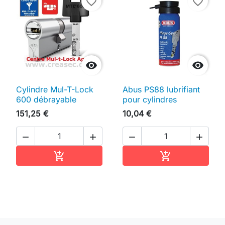
favorite_border
favorite_border


Cylindre Mul-T-Lock
Abus PS88 lubrifiant
600 débrayable
pour cylindres
151,25 €
10,04 €




Ajouter au panier
Ajouter au pan

