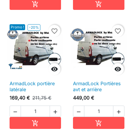
Ajouter au panier
Ajouter au pan


Promo !
-20%
favorite_border
favorite_border


ArmadLock portière
ArmadLock Portières
latérale
avt et arrière
169,40 €
211,75 €
449,00 €




Ajouter au panier
Ajouter au pan

