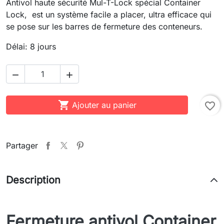
Antivol haute sécurité Mul-T-Lock spécial Container
Lock, est un système facile a placer, ultra efficace qui
se pose sur les barres de fermeture des conteneurs.
Délai: 8 jours



Ajouter au panier
favorite_border
Partager
Description
Fermeture antivol Container