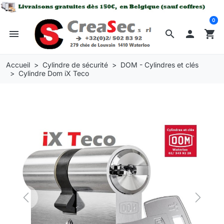
0
menu
search

shopping_cart
Accueil
Cylindre de sécurité
DOM - Cylindres et clés
Cylindre Dom iX Teco
Previous
Next