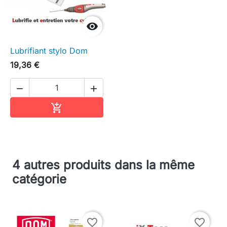

Lubrifiant stylo Dom
19,36 €


Ajouter au panier

4 autres produits dans la même
catégorie
favorite_border
favorite_border