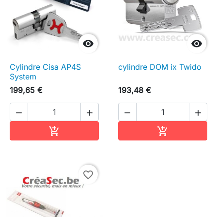


Cylindre Cisa AP4S
cylindre DOM ix Twido
System
199,65 €
193,48 €




Ajouter au panier
Ajouter au pa


favorite_border