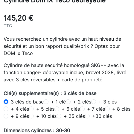
Cylindre Dom iX Teco débrayable
145,20 €
TTC
Vous recherchez un cylindre avec un haut niveau de
sécurité et un bon rapport qualité/prix ? Optez pour
DOM ix Teco
Cylindre de haute sécurité homologué SKG**,avec la
fonction danger- débrayable inclue, brevet 2038, livré
avec 3 clés réversibles + carte de propriété.
Clé(s) supplementaire(s) : 3 clés de base
3 clés de base
+ 1 clé
+ 2 clés
+ 3 clés
+ 4 clés
+ 5 clés
+ 6 clés
+ 7 clés
+ 8 clés
+ 9 clés
+ 10 clés
+ 25 clés
+30 clés
Dimensions cylindres : 30-30