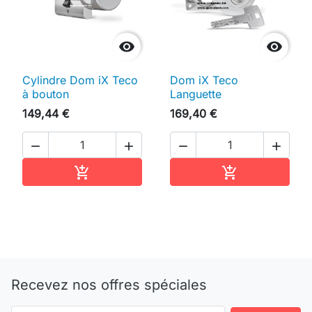


Cylindre Dom iX Teco
Dom iX Teco
à bouton
Languette
149,44 €
169,40 €




Ajouter au panier
Ajouter au pan


Recevez nos offres spéciales