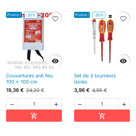
Promo !
Promo !
-20%
-20%
favorite_border
favorite_border


Couvertures anti feu
Set de 3 tournevis
100 x 100 cm
isolés
19,36 €
24,20 €
3,96 €
4,95 €




Ajouter au panier
Ajouter au pa

