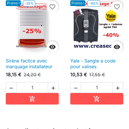
Promo !
Promo !
-25%
-40%
favorite_border
favorite_border


Sirène factice avec
Yale - Sangle a code
marquage installateur
pour valises
18,15 €
24,20 €
10,53 €
17,55 €




Ajouter au panier
Ajouter au pa

