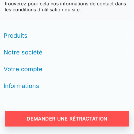
trouverez pour cela nos informations de contact dans
les conditions d'utilisation du site.
Produits
arrow_drop_down
Notre société
arrow_drop_down
Votre compte
arrow_drop_down
Informations
arrow_drop_down
DEMANDER UNE RÉTRACTATION