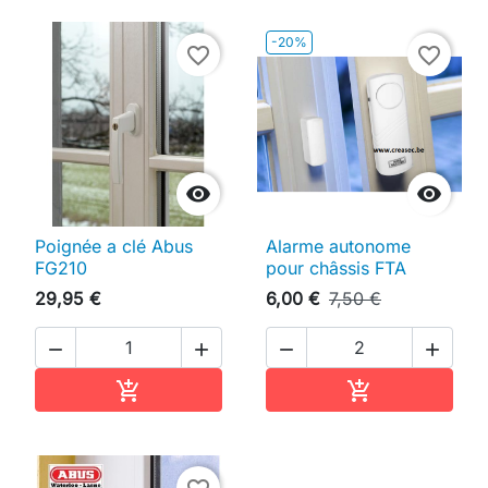
-20%
favorite_border
favorite_border


Poignée a clé Abus
Alarme autonome
FG210
pour châssis FTA
29,95 €
6,00 €
7,50 €




Ajouter au panier
Ajouter au pan

