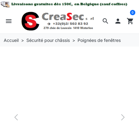
0
menu
search

shopping_cart
Accueil
Sécurité pour châssis
Poignées de fenêtres
Previous
Next