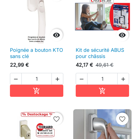


Poignée a bouton KTO
Kit de sécurité ABUS
sans clé
pour châssis
22,99 €
42,17 €
49,61 €




Ajouter au panier
Ajouter au pan


favorite_border
favorite_border