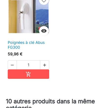
favorite_border

Poignées à clé Abus
FG300
59,96 €


Ajouter au panier

10 autres produits dans la même