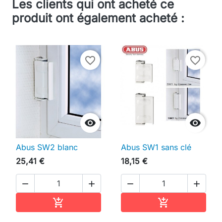
Les clients qui ont acheté ce
produit ont également acheté :
favorite_border
favorite_border


Abus SW2 blanc
Abus SW1 sans clé
25,41 €
18,15 €




Ajouter au panier
Ajouter au pan

