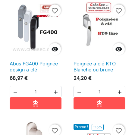
favorite_border
favorite_border


Abus FG400 Poignée
Poignée a clé KTO
design a clé
Blanche ou brune
68,97 €
24,20 €




Ajouter au panier
Ajouter au pan


Promo !
-15%
favorite_border
favorite_border