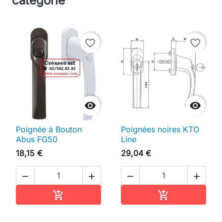
catégorie
favorite_border
favorite_border


Poignée à Bouton
Poignées noires KTO
Abus FG50
Line
18,15 €
29,04 €




Ajouter au panier
Ajouter au pan

