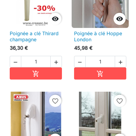


Poignée a clé Thirard
Poignée à clé Hoppe
champagne
London
36,30 €
45,98 €




Ajouter au panier
Ajouter au pan


favorite_border
favorite_border