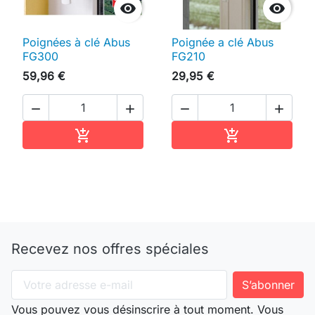


Poignées à clé Abus
Poignée a clé Abus
FG300
FG210
59,96 €
29,95 €




Ajouter au panier
Ajouter au pan


Recevez nos offres spéciales
Vous pouvez vous désinscrire à tout moment. Vous