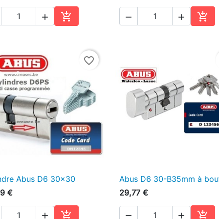





Ajouter au panier
Ajou
favorite_border
ndre Abus D6 30x30
Abus D6 30-B35mm à bou

Aperçu rapide

Aperçu rapide
9 €
29,77 €




