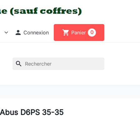

shopping_cart
0
Connexion
Panier
search
 Abus D6PS 35-35