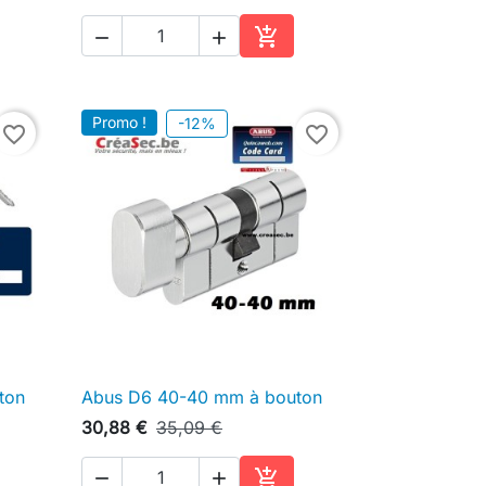



ter au panier
Ajouter au panier
Promo !
-12%
favorite_border
favorite_border
ton
Abus D6 40-40 mm à bouton

Aperçu rapide
30,88 €
35,09 €


