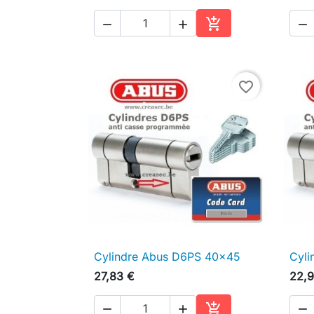




Ajouter au panier
favorite_border
Cylindre Abus D6PS 40x45
Cyli

Aperçu rapide
27,83 €
22,9



