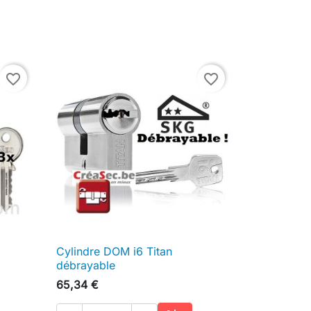
favorite_border
favorite_border
Cylindre DOM i6 Titan

Aperçu rapide
débrayable
65,34 €