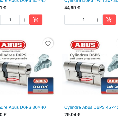
ndre Abus D6PS 35x45
Cylindre D6PS Twin 30x3

Aperçu rapide

Aperçu rapide
1 €
44,99 €





Ajouter au panier
Ajou
favorite_border
ndre Abus D6PS 30x40
Cylindre Abus D6PS 45x4

Aperçu rapide

Aperçu rapide
0 €
29,04 €