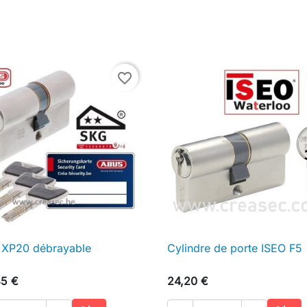
favorite_border
 XP20 débrayable
Cylindre de porte ISEO F5

Aperçu rapide

Aperçu rapide
85 €
24,20 €