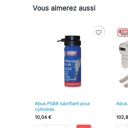
Vous aimerez aussi
favorite_border
Abus PS88 lubrifiant pour
Abus

Aperçu rapide
cylindres
10,04 €
102,