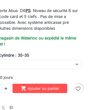
porte Abus D6
PS
. Niveau de sécurité 6 sur
 code card et 5 clefs . Pas de mise a
possible. Avec système anticasse pré
utres dimensions disponibles
magasin de Waterloo ou expédié le même
t !
cylindre : 35-35
10 jours

Ajouter au panier
favorite_border
