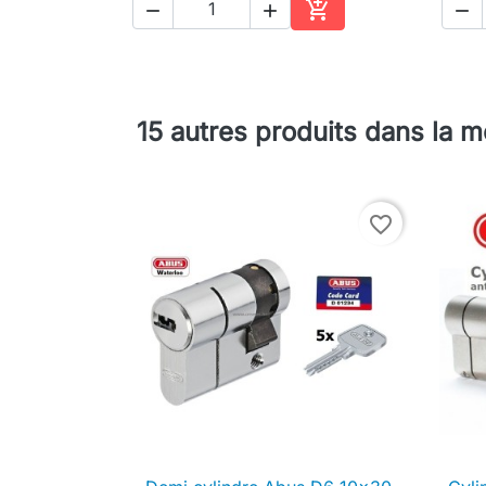




Ajouter au panier
15 autres produits dans la 
favorite_border