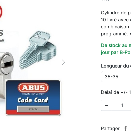
Cylindre de 
10 livré avec
combinaison 
programmé. A
De stock au 
jour par B-Pos
Next
Longueur du 
Délai de +/- 

Partager