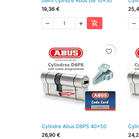
Demi cylindre Abus D6 10x30
Cyli

Aperçu rapide
19,36 €
25,4




Ajouter au panier
favorite_border
Cylindre Abus D6PS 40x50
Cyli

Aperçu rapide
26,90 €
24,2