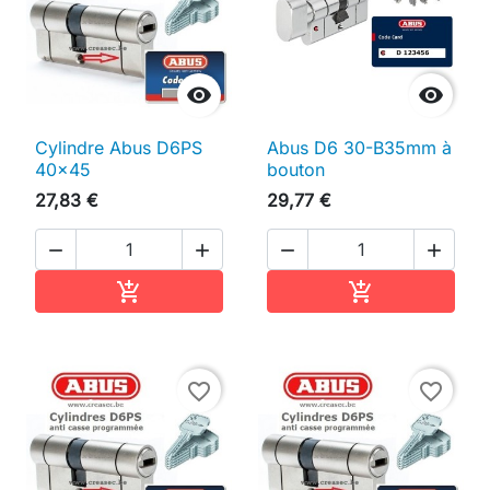


Cylindre Abus D6PS
Abus D6 30-B35mm à
40x45
bouton
27,83 €
29,77 €




Ajouter au panier
Ajouter au pan


favorite_border
favorite_border