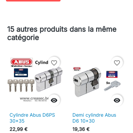
15 autres produits dans la même
catégorie
favorite_border
favorite_border


Cylindre Abus D6PS
Demi cylindre Abus
30x35
D6 10x30
22,99 €
19,36 €