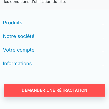
les conditions d'utilisation du site.
Produits
arrow_drop_down
Notre société
arrow_drop_down
Votre compte
arrow_drop_down
Informations
arrow_drop_down
DEMANDER UNE RÉTRACTATION