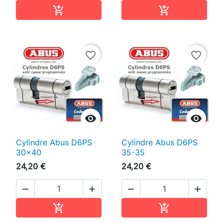
Ajouter au panier
Ajouter au pan


favorite_border
favorite_border


Cylindre Abus D6PS
Cylindre Abus D6PS
30x40
35-35
24,20 €
24,20 €




Ajouter au panier
Ajouter au pan

