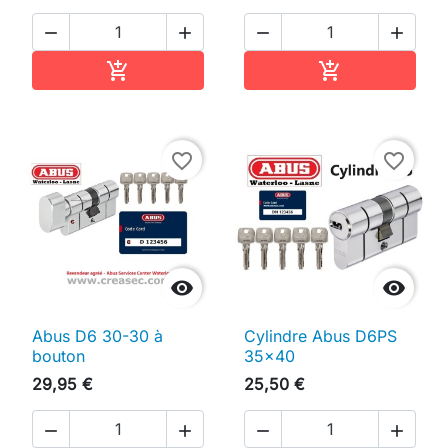




Ajouter au panier
Ajouter au pan


favorite_border
favorite_border


Abus D6 30-30 à
Cylindre Abus D6PS
bouton
35x40
29,95 €
25,50 €



