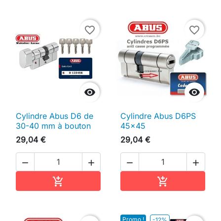
favorite_border
favorite_border


Cylindre Abus D6 de
Cylindre Abus D6PS
30-40 mm à bouton
45x45
29,04 €
29,04 €




Ajouter au panier
Ajouter au pan


Promo !
-12%