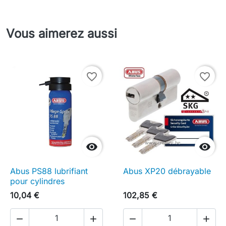
Vous aimerez aussi
favorite_border
favorite_border


Abus PS88 lubrifiant
Abus XP20 débrayable
pour cylindres
10,04 €
102,85 €



