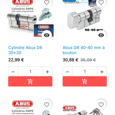
favorite_border
favorite_border


Cylindre Abus D6
Abus D6 40-40 mm à
30x30
bouton
22,99 €
30,88 €
35,09 €




Ajouter au panier
Ajouter au pan


favorite_border
favorite_border