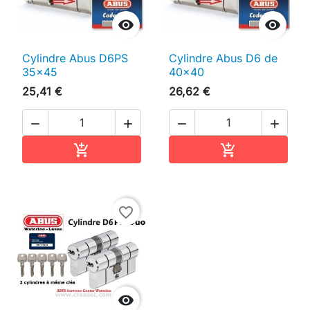


Cylindre Abus D6PS
Cylindre Abus D6 de
35x45
40x40
25,41 €
26,62 €




Ajouter au panier
Ajouter au pan


favorite_border
