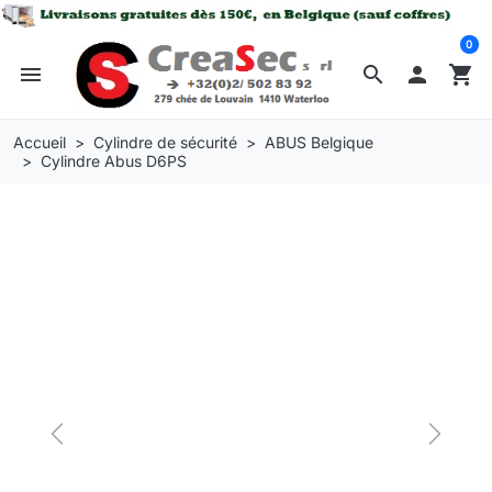
0
menu
search

shopping_cart
Accueil
Cylindre de sécurité
ABUS Belgique
Cylindre Abus D6PS
Previous
Next