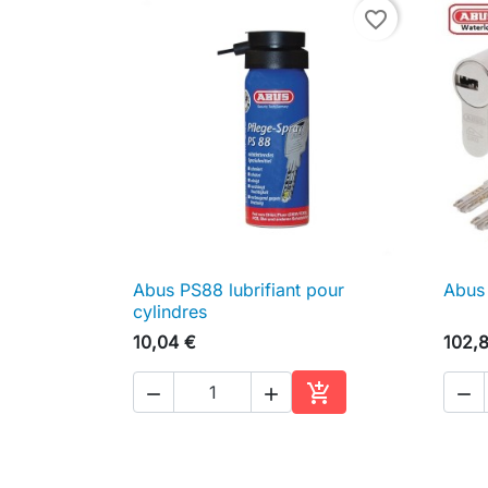
favorite_border
Abus PS88 lubrifiant pour
Abus

Aperçu rapide
cylindres
10,04 €
102,




Ajouter au panier