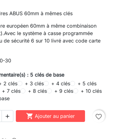
ndres ABUS 60mm à mêmes clés
ndre européen 60mm à même combinaison
nt).Avec le système à casse programmée
u de sécurité 6 sur 10 livré avec code carte
30-30
mentaire(s) : 5 clés de base
+ 2 clés
+ 3 clés
+ 4 clés
+ 5 clés
+ 7 clés
+ 8 clés
+ 9 clés
+ 10 clés
base

Ajouter au panier
favorite_border
