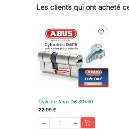
Les clients qui ont acheté c
favorite_border
Cylindre Abus D6 30x30

Aperçu rapide
22,99 €


