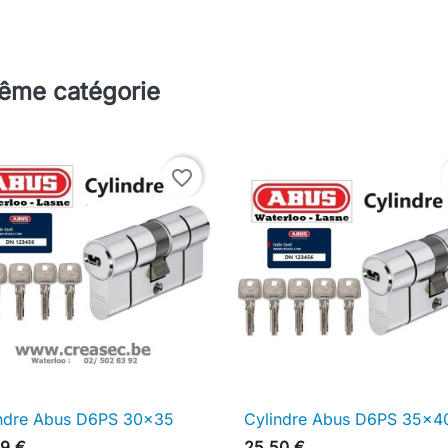
même catégorie
favorite_border
ndre Abus D6PS 30x35
Cylindre Abus D6PS 35x4

Aperçu rapide

Aperçu rapide
9 €
25,50 €