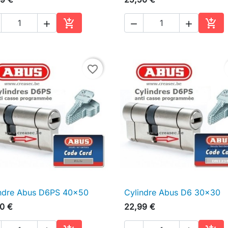





Ajouter au panier
Ajou
favorite_border
ndre Abus D6PS 40x50
Cylindre Abus D6 30x30

Aperçu rapide

Aperçu rapide
0 €
22,99 €