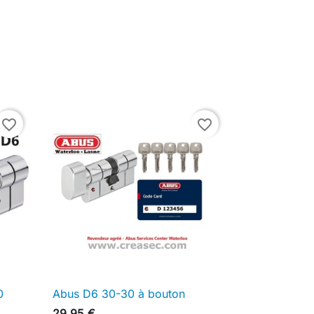
favorite_border
favorite_border
0
Abus D6 30-30 à bouton

Aperçu rapide
29,95 €