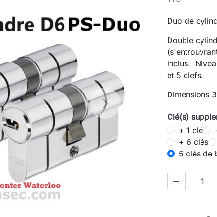
Duo de cyli
Double cyli
(s'entrouvra
inclus. Nivea
et 5 clefs.
Dimensions 
Next
Clé(s) supple
+ 1 clé
+ 6 clés
5 clés de 
