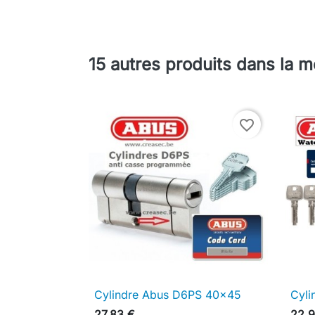
Ajouter au panier
15 autres produits dans la 
favorite_border
Cylindre Abus D6PS 40x45
Cyli

Aperçu rapide
27,83 €
22,9