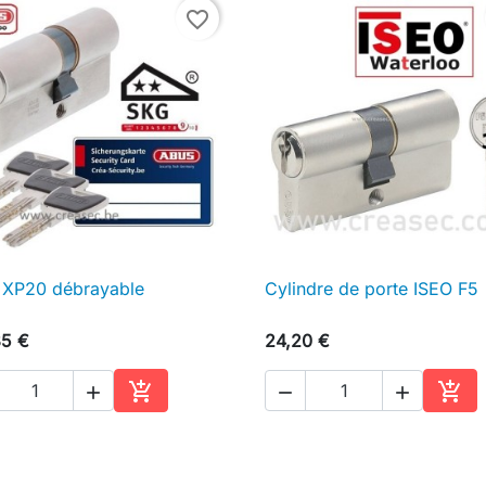
favorite_border
 XP20 débrayable
Cylindre de porte ISEO F5

Aperçu rapide

Aperçu rapide
85 €
24,20 €





Ajouter au panier
Ajou