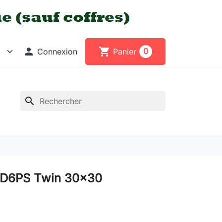

shopping_cart
0
Connexion
Panier
search
 D6PS Twin 30x30