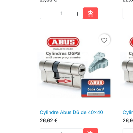




Ajouter au panier
favorite_border
Cylindre Abus D6 de 40x40
Cyli

Aperçu rapide
26,62 €
26,9