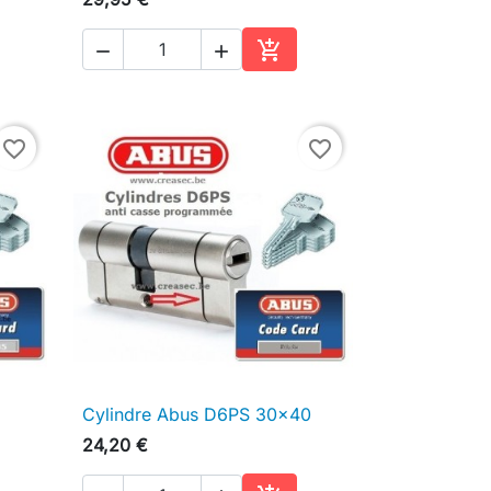



ter au panier
Ajouter au panier
favorite_border
favorite_border
Cylindre Abus D6PS 30x40

Aperçu rapide
24,20 €