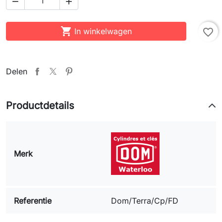



In winkelwagen
favorite_border
Delen
Productdetails
Merk
Referentie
Dom/Terra/Cp/FD