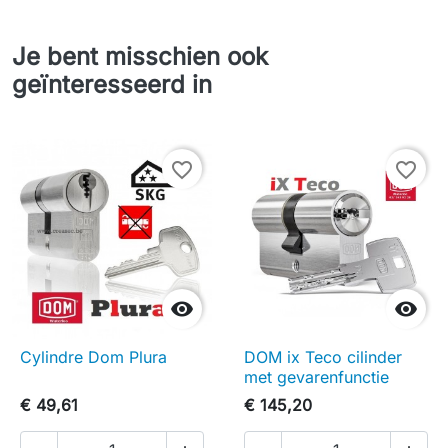
Je bent misschien ook
geïnteresseerd in
favorite_border
favorite_border


Cylindre Dom Plura
DOM ix Teco cilinder
met gevarenfunctie
€ 49,61
€ 145,20