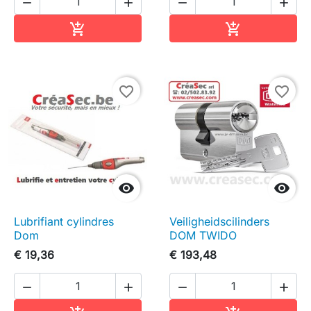




In winkelwagen
In winkelwag


favorite_border
favorite_border


Lubrifiant cylindres
Veiligheidscilinders
Dom
DOM TWIDO
€ 19,36
€ 193,48



