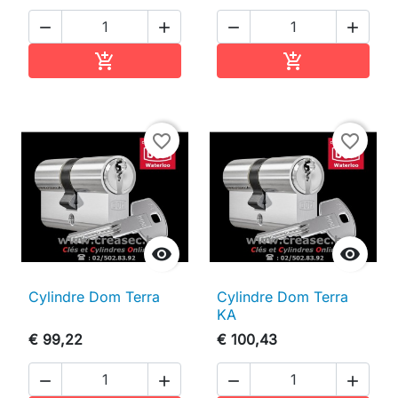




In winkelwagen
In winkelwag


favorite_border
favorite_border


Cylindre Dom Terra
Cylindre Dom Terra
KA
€ 99,22
€ 100,43



