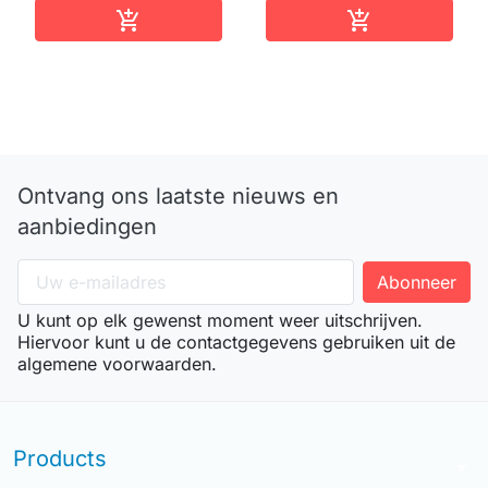
In winkelwagen
In winkelwag


Ontvang ons laatste nieuws en
aanbiedingen
U kunt op elk gewenst moment weer uitschrijven.
Hiervoor kunt u de contactgegevens gebruiken uit de
algemene voorwaarden.
Products
arrow_drop_down