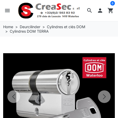
0
menu
search

shopping_cart
Home
Deurcilinder
Cylindres et clés DOM
Cylindres DOM TERRA
Previous
Next