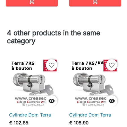
In winkelwagen
In winkelwag


4 other products in the same
category
favorite_border
favorite_border


Cylindre Dom Terra
Cylindre Dom Terra
€ 102,85
€ 108,90