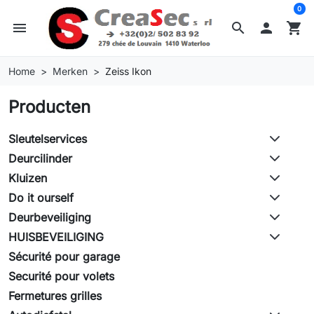
0
menu
search

shopping_cart
Home
Merken
Zeiss Ikon
Producten
Sleutelservices
Deurcilinder
Kluizen
Do it ourself
Deurbeveiliging
HUISBEVEILIGING
Sécurité pour garage
Securité pour volets
Fermetures grilles