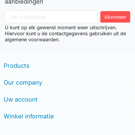
aanbiedingen
U kunt op elk gewenst moment weer uitschrijven.
Hiervoor kunt u de contactgegevens gebruiken uit de
algemene voorwaarden.
Products
arrow_drop_down
Our company
arrow_drop_down
Uw account
arrow_drop_down
Winkel informatie
arrow_drop_down