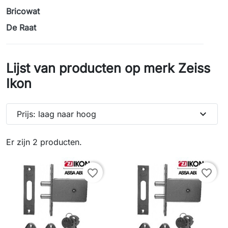
Bricowat
De Raat
Lijst van producten op merk Zeiss
Ikon
expand_more
Prijs: laag naar hoog
Er zijn 2 producten.
favorite_border
favorite_border