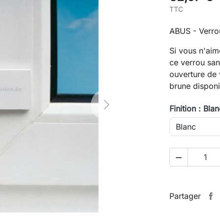
TTC
ABUS - Verr
Si vous n'aim
ce verrou sans
ouverture de 
brune dispon
Finition : Bla
Next

Partager