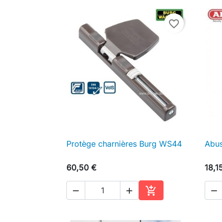
favorite_border
Protège charnières Burg WS44
Abus

Aperçu rapide
60,50 €
18,1




Ajouter au panier