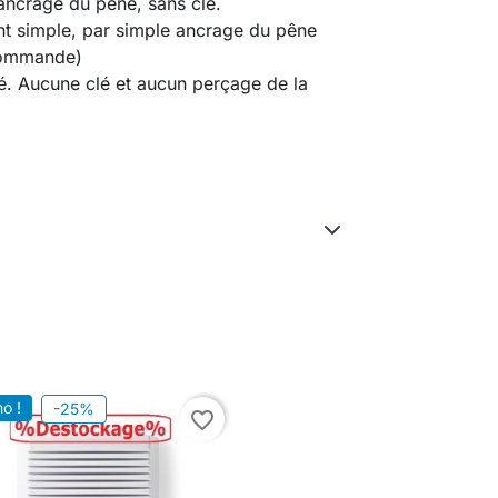
 ancrage du pêne, sans clé.
nt simple, par simple ancrage du pêne
 commande)
dé. Aucune clé et aucun perçage de la
o !
-25%
favorite_border