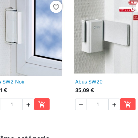
favorite_border
s SW2 Noir
Abus SW20

Aperçu rapide

Aperçu rapide
1 €
35,09 €





Ajouter au panier
Ajou