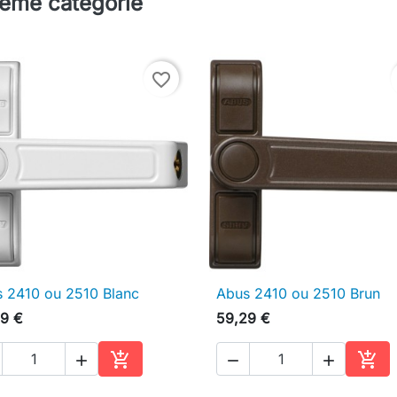
même catégorie
favorite_border
 2410 ou 2510 Blanc
Abus 2410 ou 2510 Brun

Aperçu rapide

Aperçu rapide
9 €
59,29 €





Ajouter au panier
Ajou