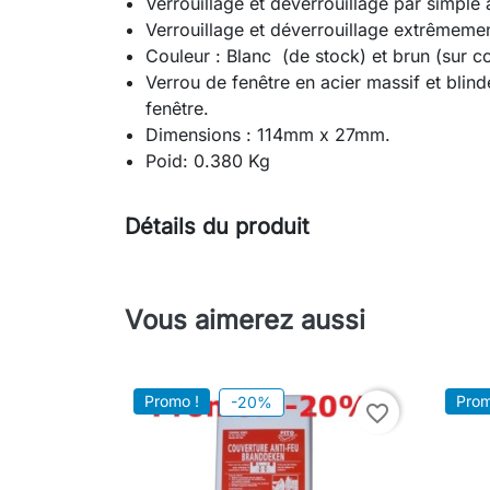
Verrouillage et déverrouillage par simple
Verrouillage et déverrouillage extrêmeme
Couleur : Blanc (de stock) et brun (sur
Verrou de fenêtre en acier massif et blin
fenêtre.
Dimensions : 114mm x 27mm.
Poid: 0.380 Kg
Détails du produit
Vous aimerez aussi
Promo !
Prom
-20%
favorite_border