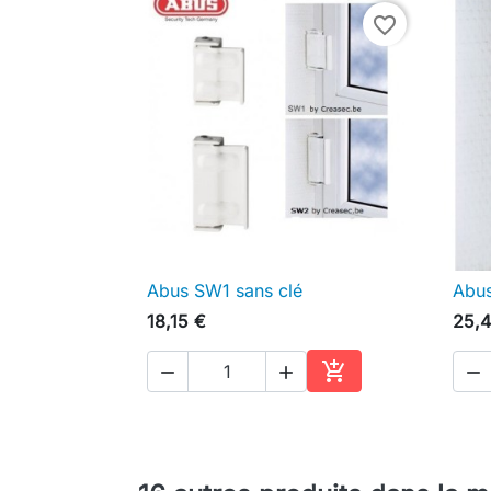
favorite_border
Abus SW1 sans clé
Abu

Aperçu rapide
18,15 €
25,4




Ajouter au panier