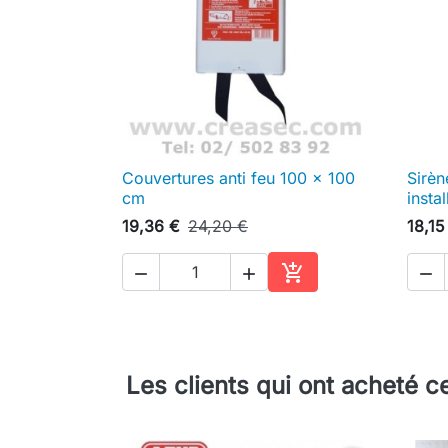
Couvertures anti feu 100 x 100
Sirèn

Aperçu rapide
cm
instal
19,36 €
24,20 €
18,15




Ajouter au panier
Les clients qui ont acheté c