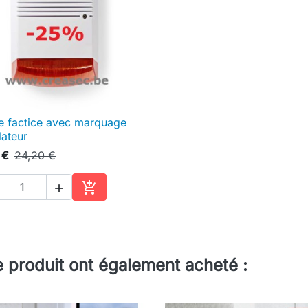
e factice avec marquage

Aperçu rapide
lateur
 €
24,20 €


Ajouter au panier
e produit ont également acheté :