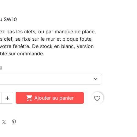
ou SW10
ez pas les clefs, ou par manque de place,
 clef, se fixe sur le mur et bloque toute
votre fenêtre. De stock en blanc, version
ible sur commande.
nc

Ajouter au panier
favorite_border
