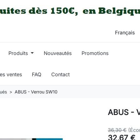
Produits
Nouveautés
Promotions
res ventes
FAQ
Contact
qués
ABUS - Verrou SW10
ABUS - 
36,30 €
(Éco
32,67 €