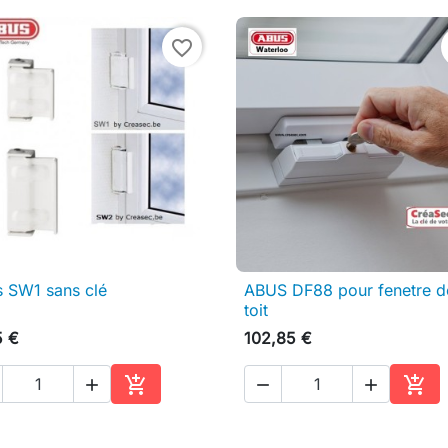
favorite_border
 SW1 sans clé
ABUS DF88 pour fenetre d

Aperçu rapide

Aperçu rapide
toit
5 €
102,85 €





Ajouter au panier
Ajou