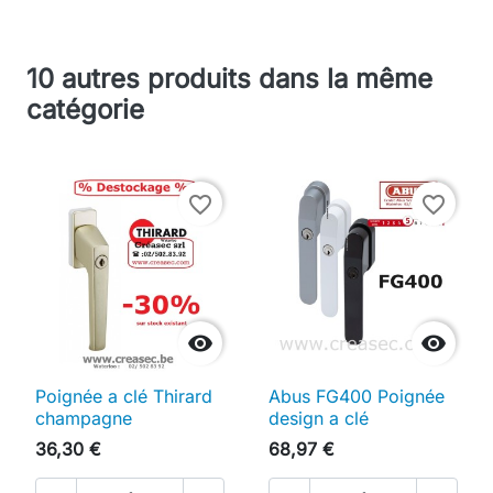
10 autres produits dans la même
catégorie
favorite_border
favorite_border


Poignée a clé Thirard
Abus FG400 Poignée
champagne
design a clé
36,30 €
68,97 €