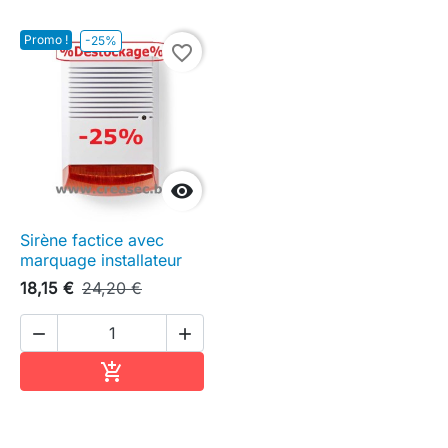
Promo !
-25%
favorite_border

Sirène factice avec
marquage installateur
18,15 €
24,20 €


Ajouter au panier
