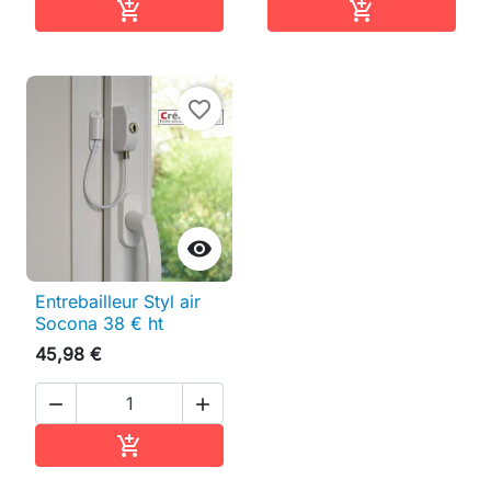
Ajouter au panier
Ajouter au pan


favorite_border

Entrebailleur Styl air
Socona 38 € ht
45,98 €


Ajouter au panier
