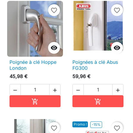
favorite_border
favorite_border


Poignée à clé Hoppe
Poignées à clé Abus
London
FG300
45,98 €
59,96 €




Ajouter au panier
Ajouter au pan


Promo !
-15%
favorite_border
favorite_border