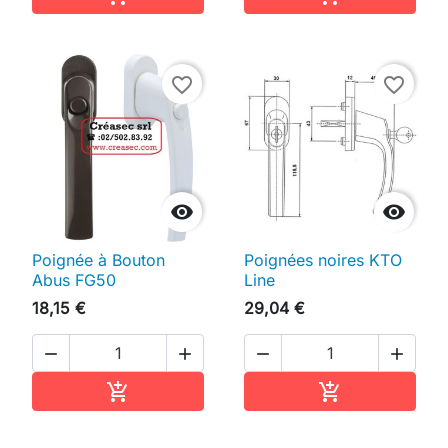
favorite_border
favorite_border


Poignée à Bouton
Poignées noires KTO
Abus FG50
Line
18,15 €
29,04 €




Ajouter au panier
Ajouter au pan

