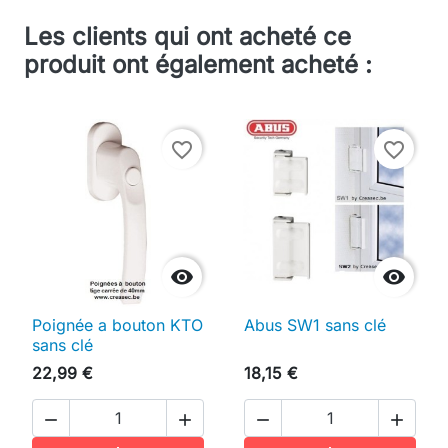
Les clients qui ont acheté ce
produit ont également acheté :
favorite_border
favorite_border


Poignée a bouton KTO
Abus SW1 sans clé
sans clé
22,99 €
18,15 €



