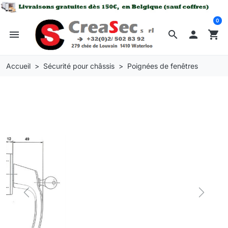
0
menu
search

shopping_cart
Accueil
Sécurité pour châssis
Poignées de fenêtres
Previous
Next