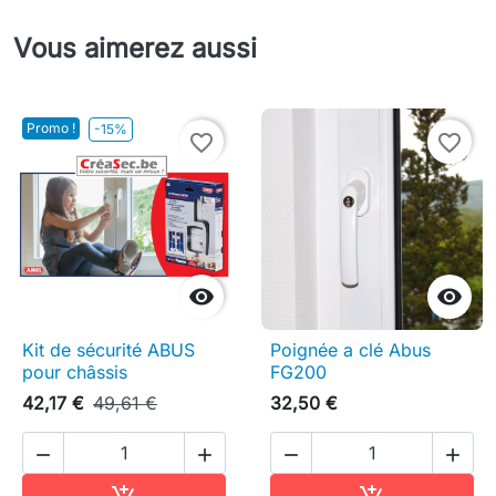
Vous aimerez aussi
Promo !
-15%
favorite_border
favorite_border


Kit de sécurité ABUS
Poignée a clé Abus
pour châssis
FG200
42,17 €
49,61 €
32,50 €




Ajouter au panier
Ajouter au pa