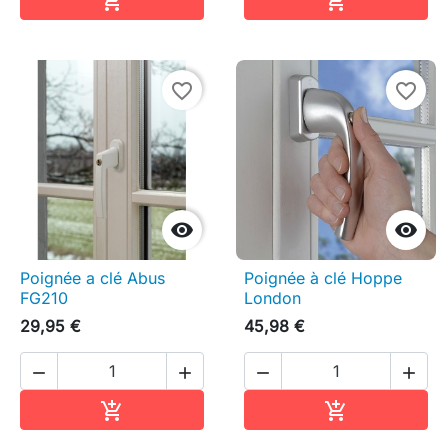


favorite_border
favorite_border


Poignée a clé Abus
Poignée à clé Hoppe
FG210
London
29,95 €
45,98 €




Ajouter au panier
Ajouter au pa

