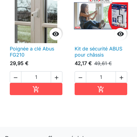


Poignée a clé Abus
Kit de sécurité ABUS
FG210
pour châssis
29,95 €
42,17 €
49,61 €




Ajouter au panier
Ajouter au pan

