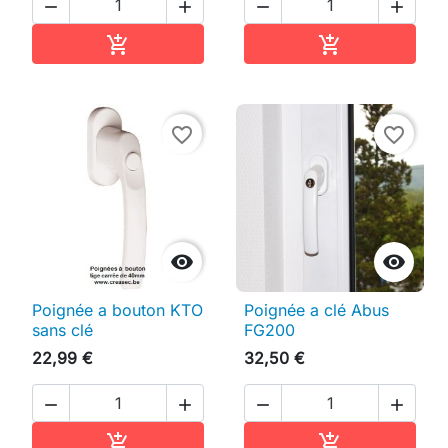




Ajouter au panier
Ajouter au pan


favorite_border
favorite_border


Poignée a bouton KTO
Poignée a clé Abus
sans clé
FG200
22,99 €
32,50 €




Ajouter au panier
Ajouter au pan

