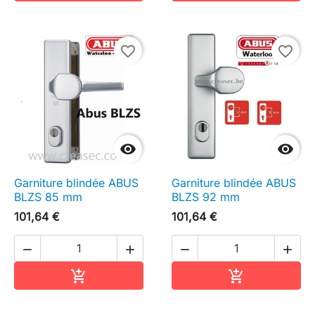
favorite_border
favorite_border


Garniture blindée ABUS
Garniture blindée ABUS
BLZS 85 mm
BLZS 92 mm
101,64 €
101,64 €




Ajouter au panier
Ajouter au pa

