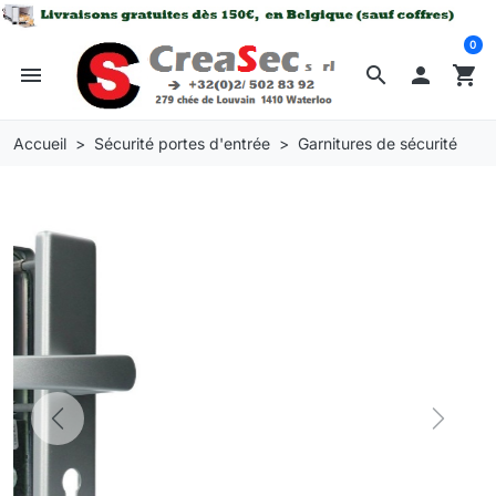
0
menu
search

shopping_cart
Accueil
Sécurité portes d'entrée
Garnitures de sécurité
Previous
Next