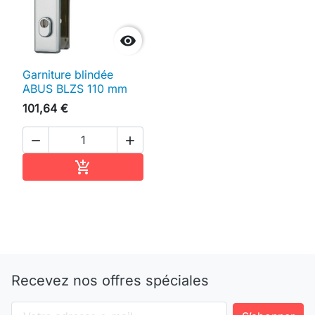

Garniture blindée
ABUS BLZS 110 mm
101,64 €


Ajouter au panier

Recevez nos offres spéciales