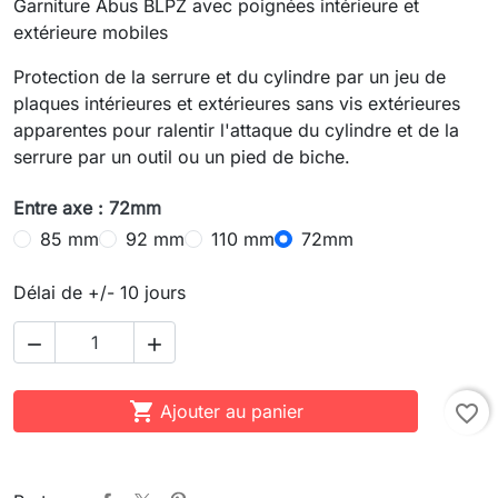
Garniture Abus BLPZ avec poignées intérieure et
extérieure mobiles
Protection de la serrure et du cylindre par un jeu de
plaques intérieures et extérieures sans vis extérieures
apparentes pour ralentir l'attaque du cylindre et de la
serrure par un outil ou un pied de biche.
Entre axe : 72mm
85 mm
92 mm
110 mm
72mm
Délai de +/- 10 jours



Ajouter au panier
favorite_border