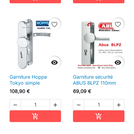
favorite_border
favorite_border


Garniture Hoppe
Garniture sécurité
Tokyo simple
ABUS BLPZ 110mm
108,90 €
69,09 €




Ajouter au panier
Ajouter au pan

