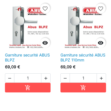
favorite_border
favorite_border


Garniture securité ABUS
Garniture sécurité ABUS
BLPZ
BLPZ 110mm
69,09 €
69,09 €




Ajouter au panier
Ajouter au pa

