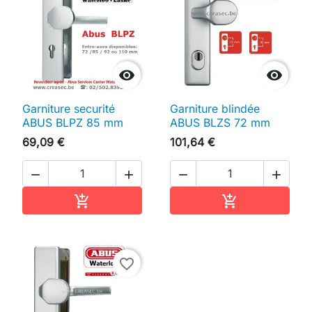


Garniture securité
Garniture blindée
ABUS BLPZ 85 mm
ABUS BLZS 72 mm
69,09 €
101,64 €




Ajouter au panier
Ajouter au pan


favorite_border