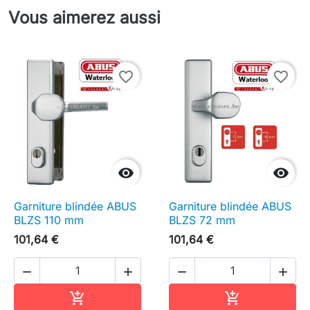
Vous aimerez aussi
favorite_border
favorite_border


Garniture blindée ABUS
Garniture blindée ABUS
BLZS 110 mm
BLZS 72 mm
101,64 €
101,64 €




Ajouter au panier
Ajouter au pa

