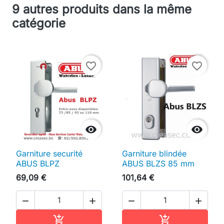
9 autres produits dans la même
catégorie
favorite_border
favorite_border


Garniture securité
Garniture blindée
ABUS BLPZ
ABUS BLZS 85 mm
69,09 €
101,64 €




Ajouter au panier
Ajouter au pan

